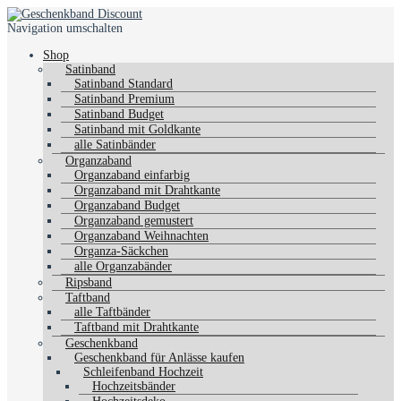
Navigation umschalten
Shop
Satinband
Satinband Standard
Satinband Premium
Satinband Budget
Satinband mit Goldkante
alle Satinbänder
Organzaband
Organzaband einfarbig
Organzaband mit Drahtkante
Organzaband Budget
Organzaband gemustert
Organzaband Weihnachten
Organza-Säckchen
alle Organzabänder
Ripsband
Taftband
alle Taftbänder
Taftband mit Drahtkante
Geschenkband
Geschenkband für Anlässe kaufen
Schleifenband Hochzeit
Hochzeitsbänder