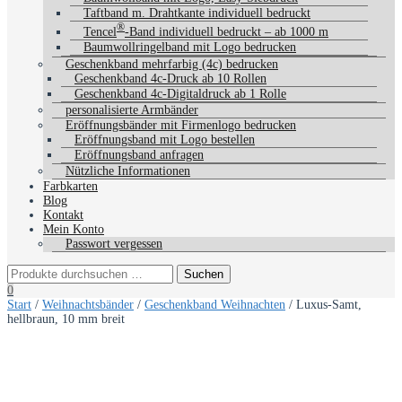
Taftband m. Drahtkante individuell bedruckt
®
Tencel
-Band individuell bedruckt – ab 1000 m
Baumwollringelband mit Logo bedrucken
Geschenkband mehrfarbig (4c) bedrucken
Geschenkband 4c-Druck ab 10 Rollen
Geschenkband 4c-Digitaldruck ab 1 Rolle
personalisierte Armbänder
Eröffnungsbänder mit Firmenlogo bedrucken
Eröffnungsband mit Logo bestellen
Eröffnungsband anfragen
Nützliche Informationen
Farbkarten
Blog
Kontakt
Mein Konto
Passwort vergessen
0
Start
/
Weihnachtsbänder
/
Geschenkband Weihnachten
/ Luxus-Samt,
hellbraun, 10 mm breit