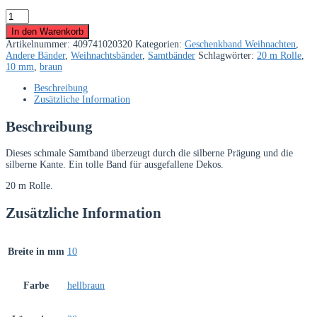
Luxus-
Samt,
In den Warenkorb
hellbraun,
Artikelnummer:
409741020320
Kategorien:
Geschenkband Weihnachten
,
10
Andere Bänder
,
Weihnachtsbänder
,
Samtbänder
Schlagwörter:
20 m Rolle
,
mm
10 mm
,
braun
breit
Menge
Beschreibung
Zusätzliche Information
Beschreibung
Dieses schmale Samtband überzeugt durch die silberne Prägung und die
silberne Kante. Ein tolle Band für ausgefallene Dekos.
20 m Rolle.
Zusätzliche Information
Breite in mm
10
Farbe
hellbraun