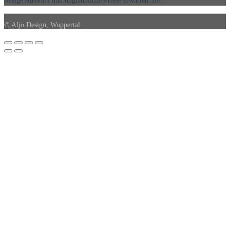
riesige Auswahl und unglaubliche Preise erwarten Sie.
© Aljo Design, Wuppertal