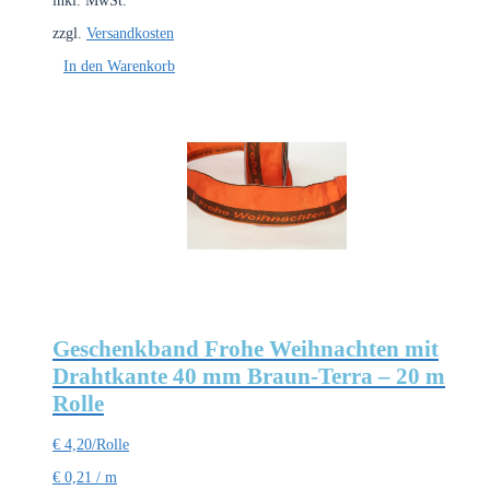
inkl. MwSt.
zzgl.
Versandkosten
In den Warenkorb
Geschenkband Frohe Weihnachten mit
Drahtkante 40 mm Braun-Terra – 20 m
Rolle
€
4,20
/Rolle
€
0,21
/
m