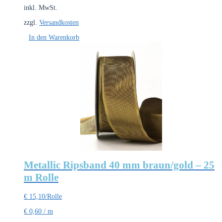
inkl. MwSt.
zzgl.
Versandkosten
In den Warenkorb
Metallic Ripsband 40 mm braun/gold – 25
m Rolle
€
15,10
/Rolle
€
0,60
/
m