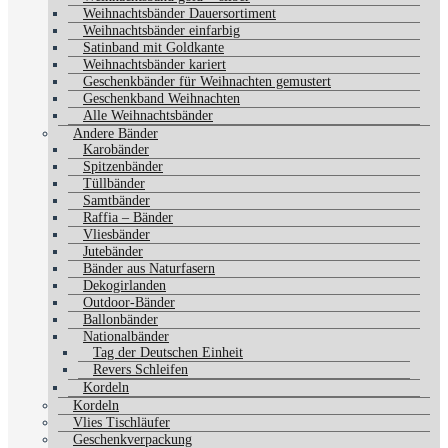
Weihnachtsbänder Dauersortiment
Weihnachtsbänder einfarbig
Satinband mit Goldkante
Weihnachtsbänder kariert
Geschenkbänder für Weihnachten gemustert
Geschenkband Weihnachten
Alle Weihnachtsbänder
Andere Bänder
Karobänder
Spitzenbänder
Tüllbänder
Samtbänder
Raffia – Bänder
Vliesbänder
Jutebänder
Bänder aus Naturfasern
Dekogirlanden
Outdoor-Bänder
Ballonbänder
Nationalbänder
Tag der Deutschen Einheit
Revers Schleifen
Kordeln
Kordeln
Vlies Tischläufer
Geschenkverpackung