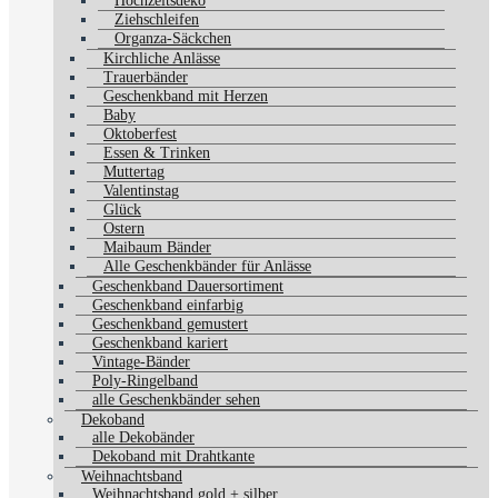
Hochzeitsdeko
Ziehschleifen
Organza-Säckchen
Kirchliche Anlässe
Trauerbänder
Geschenkband mit Herzen
Baby
Oktoberfest
Essen & Trinken
Muttertag
Valentinstag
Glück
Ostern
Maibaum Bänder
Alle Geschenkbänder für Anlässe
Geschenkband Dauersortiment
Geschenkband einfarbig
Geschenkband gemustert
Geschenkband kariert
Vintage-Bänder
Poly-Ringelband
alle Geschenkbänder sehen
Dekoband
alle Dekobänder
Dekoband mit Drahtkante
Weihnachtsband
Weihnachtsband gold + silber