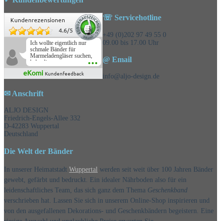
☏ Servicehotline
Kundenrezensionen
4.6
/
5
+49 (0)202 97 49 55 0
09.00 bis 17.00 Uhr
Ich wollte eigentlich nur
schmale Bänder für
Marmeladengläser suchen,
@ Email
habe die
Überraschungsbänder
eKomi
Kundenfeedback
mitbestellt und war positiv
info@aljo-design.de
überrascht, schöne
Auswahl!
✉ Anschrift
ALJO DESIGN
Friedrich-Engels-Allee 332
D-42283 Wuppertal
Deutschland
Die Welt der Bänder
In unserer Heimatstadt
Wuppertal
werden seit weit über 100 Jahren Bänder
gewebt, gefärbt und bedruckt. Ein idealer Nährboden also für ein
leidenschaftliches Team, das sich ganz dem Thema
Geschenkband
verschrieben hat. Lassen Sie sich in unserem Online-Shop inspirieren und
von den ausgefallenen Dekorations- und Geschenkbändern begeistern. Eine