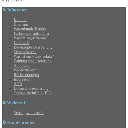
€
12,90
/Box
✎ Infocenter
Kontakt
Über uns
Warenkunde Bänder
Farbmuster anfordern
Warum registrieren?
Lieferzeit
Bevorzugte Bearbeitung
Versandkosten
Was ist ein PlusProdukt?
Zahlung und Lieferung
Abholung
Widerrufsrecht
Rücksendungen
Impressum
AGB
Datenschutzerklärung
Cookie-Richtlinie (EU)
❌ Widerruf
Vertrag widerrufen
✪ Kundencenter