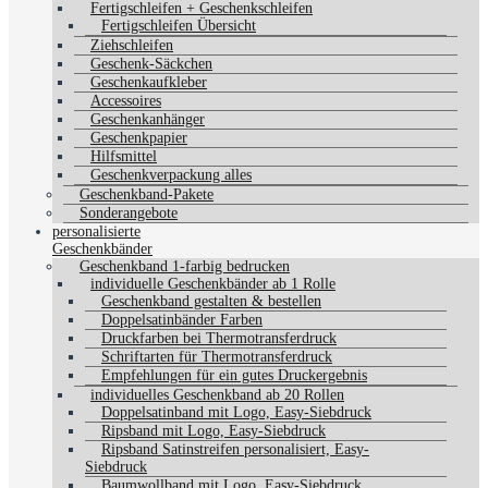
Fertigschleifen + Geschenkschleifen
Fertigschleifen Übersicht
Ziehschleifen
Geschenk-Säckchen
Geschenkaufkleber
Accessoires
Geschenkanhänger
Geschenkpapier
Hilfsmittel
Geschenkverpackung alles
Geschenkband-Pakete
Sonderangebote
personalisierte
Geschenkbänder
Geschenkband 1-farbig bedrucken
individuelle Geschenkbänder ab 1 Rolle
Geschenkband gestalten & bestellen
Doppelsatinbänder Farben
Druckfarben bei Thermotransferdruck
Schriftarten für Thermotransferdruck
Empfehlungen für ein gutes Druckergebnis
individuelles Geschenkband ab 20 Rollen
Doppelsatinband mit Logo, Easy-Siebdruck
Ripsband mit Logo, Easy-Siebdruck
Ripsband Satinstreifen personalisiert, Easy-
Siebdruck
Baumwollband mit Logo, Easy-Siebdruck