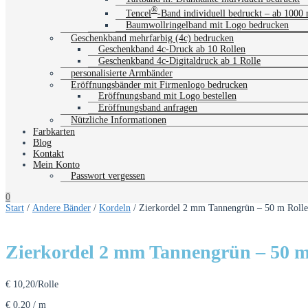
®
Tencel
-Band individuell bedruckt – ab 1000
Baumwollringelband mit Logo bedrucken
Geschenkband mehrfarbig (4c) bedrucken
Geschenkband 4c-Druck ab 10 Rollen
Geschenkband 4c-Digitaldruck ab 1 Rolle
personalisierte Armbänder
Eröffnungsbänder mit Firmenlogo bedrucken
Eröffnungsband mit Logo bestellen
Eröffnungsband anfragen
Nützliche Informationen
Farbkarten
Blog
Kontakt
Mein Konto
Passwort vergessen
0
Start
/
Andere Bänder
/
Kordeln
/ Zierkordel 2 mm Tannengrün – 50 m Rolle
Zierkordel 2 mm Tannengrün – 50 m
€
10,20
/Rolle
€
0,20
/
m