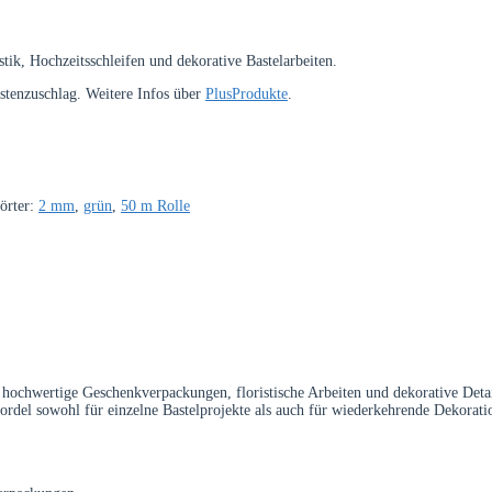
k, Hochzeitsschleifen und dekorative Bastelarbeiten.
ostenzuschlag. Weitere Infos über
PlusProdukte
.
örter:
2 mm
,
grün
,
50 m Rolle
hochwertige Geschenkverpackungen, floristische Arbeiten und dekorative Detail
kordel sowohl für einzelne Bastelprojekte als auch für wiederkehrende Dekorat