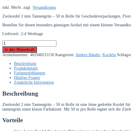
inkl. MwSt.
zzgl.
Versandkosten
Zierkordel 2 mm Tannengrün – 50 m Rolle für Geschenkverpackungen, Floristi
Bestellen Sie diesen besonders günstigen Artikel mit einem kleinen Versandk
Lieferzeit:
2-4 Werktage
Zierkordel
2
In den Warenkorb
mm
Artikelnummer:
401940211150
Kategorien:
Andere Bänder
,
Kordeln
Schlagw
Tannengrün
–
Beschreibung
50
Produktdetails
m
Farbempfehlungen
Rolle
Häufige Fragen
Menge
Zusätzliche Information
Beschreibung
Zierkordel 2 mm Tannengrün – 50 m Rolle ist eine feine gedrehte Kordel für 
tannengrün einen klaren Farbakzent. Mit 50 m pro Rolle eignet sich die Zier
Vorteile