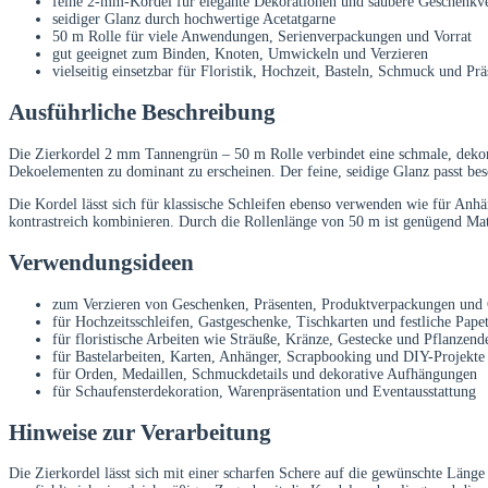
feine 2-mm-Kordel für elegante Dekorationen und saubere Geschenk
seidiger Glanz durch hochwertige Acetatgarne
50 m Rolle für viele Anwendungen, Serienverpackungen und Vorrat
gut geeignet zum Binden, Knoten, Umwickeln und Verzieren
vielseitig einsetzbar für Floristik, Hochzeit, Basteln, Schmuck und P
Ausführliche Beschreibung
Die Zierkordel 2 mm Tannengrün – 50 m Rolle verbindet eine schmale, dekora
Dekoelementen zu dominant zu erscheinen. Der feine, seidige Glanz passt bes
Die Kordel lässt sich für klassische Schleifen ebenso verwenden wie für Anhä
kontrastreich kombinieren. Durch die Rollenlänge von 50 m ist genügend Mat
Verwendungsideen
zum Verzieren von Geschenken, Präsenten, Produktverpackungen und
für Hochzeitsschleifen, Gastgeschenke, Tischkarten und festliche Papet
für floristische Arbeiten wie Sträuße, Kränze, Gestecke und Pflanzend
für Bastelarbeiten, Karten, Anhänger, Scrapbooking und DIY-Projekte
für Orden, Medaillen, Schmuckdetails und dekorative Aufhängungen
für Schaufensterdekoration, Warenpräsentation und Eventausstattung
Hinweise zur Verarbeitung
Die Zierkordel lässt sich mit einer scharfen Schere auf die gewünschte Läng