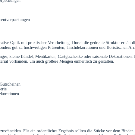
verpackungen
räsentverpackungen
tive Optik mit praktischer Verarbeitung. Durch die gedrehte Struktur erhält 
onders gut zu hochwertigen Präsenten, Tischdekorationen und floristischen Ar
nger, kleine Bündel, Menükarten, Gastgeschenke oder saisonale Dekorationen. Di
erial vorhanden, um auch größere Mengen einheitlich zu gestalten.
 Gutscheinen
erie
ekorationen
e zuschneiden. Für ein ordentliches Ergebnis sollten die Stücke vor dem Bind