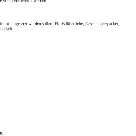
te vorab vorbereitet werden.
timmt umgesetzt werden sollen. Floristikbetriebe, Geschenkverpacker,
barkeit.
n.