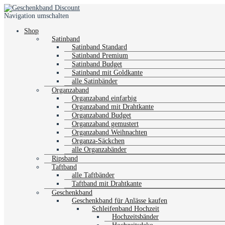
Navigation umschalten
Shop
Satinband
Satinband Standard
Satinband Premium
Satinband Budget
Satinband mit Goldkante
alle Satinbänder
Organzaband
Organzaband einfarbig
Organzaband mit Drahtkante
Organzaband Budget
Organzaband gemustert
Organzaband Weihnachten
Organza-Säckchen
alle Organzabänder
Ripsband
Taftband
alle Taftbänder
Taftband mit Drahtkante
Geschenkband
Geschenkband für Anlässe kaufen
Schleifenband Hochzeit
Hochzeitsbänder