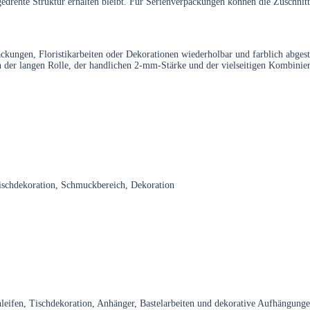
gedrehte Struktur erhalten bleibt. Für Serienverpackungen können die Zuschnit
ckungen, Floristikarbeiten oder Dekorationen wiederholbar und farblich abges
 der langen Rolle, der handlichen 2-mm-Stärke und der vielseitigen Kombinier
Tischdekoration, Schmuckbereich, Dekoration
hleifen, Tischdekoration, Anhänger, Bastelarbeiten und dekorative Aufhängunge