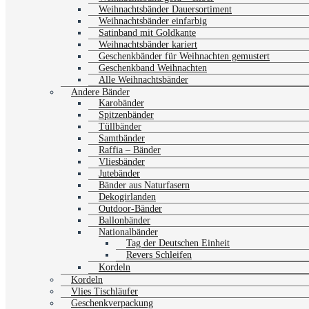
Weihnachtsbänder Dauersortiment
Weihnachtsbänder einfarbig
Satinband mit Goldkante
Weihnachtsbänder kariert
Geschenkbänder für Weihnachten gemustert
Geschenkband Weihnachten
Alle Weihnachtsbänder
Andere Bänder
Karobänder
Spitzenbänder
Tüllbänder
Samtbänder
Raffia – Bänder
Vliesbänder
Jutebänder
Bänder aus Naturfasern
Dekogirlanden
Outdoor-Bänder
Ballonbänder
Nationalbänder
Tag der Deutschen Einheit
Revers Schleifen
Kordeln
Kordeln
Vlies Tischläufer
Geschenkverpackung