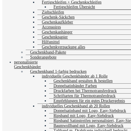
Fertigschleifen + Geschenkschleifen
Fertigschleifen Übersicht
Ziehschleifen
Geschenk-Säckchen
Geschenkaufkleber
Accessoires
Geschenkanhänger
Geschenkpapier
Hilfsmittel
Geschenkverpackung alles
Geschenkband-Pakete
Sonderangebote
personalisierte
Geschenkbänder
Geschenkband 1-farbig bedrucken
individuelle Geschenkbänder ab 1 Rolle
Geschenkband gestalten & bestellen
Doppelsatinbänder Farben
Druckfarben bei Thermotransferdruck
Schriftarten für Thermotransferdruck
Empfehlungen für ein gutes Druckergebnis
individuelles Geschenkband ab 20 Rollen
Doppelsatinband mit Logo, Easy-Siebdruck
Ripsband mit Logo, Easy-Siebdruck
Ripsband Satinstreifen personalisiert, Easy-Si
Baumwollband mit Logo, Easy-Siebdruck
Taftband m. Drahtkante individuell bedruckt