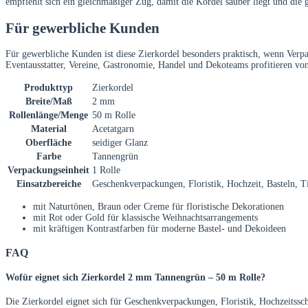
empfiehlt sich ein gleichmäßiger Zug, damit die Kordel sauber liegt und die 
Für gewerbliche Kunden
Für gewerbliche Kunden ist diese Zierkordel besonders praktisch, wenn Verpa
Eventausstatter, Vereine, Gastronomie, Handel und Dekoteams profitieren von
Produkttyp
Zierkordel
Breite/Maß
2 mm
Rollenlänge/Menge
50 m Rolle
Material
Acetatgarn
Oberfläche
seidiger Glanz
Farbe
Tannengrün
Verpackungseinheit
1 Rolle
Einsatzbereiche
Geschenkverpackungen, Floristik, Hochzeit, Basteln, 
mit Naturtönen, Braun oder Creme für floristische Dekorationen
mit Rot oder Gold für klassische Weihnachtsarrangements
mit kräftigen Kontrastfarben für moderne Bastel- und Dekoideen
FAQ
Wofür eignet sich Zierkordel 2 mm Tannengrün – 50 m Rolle?
Die Zierkordel eignet sich für Geschenkverpackungen, Floristik, Hochzeitssc