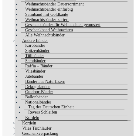
Weihnachtsbänder Dauersortiment
Weihnachtsbänder einfarbig
Satinband mit Goldkante
Weihnachtsbänder kariert
Geschenkbänder für Weihnachten gemustert
Geschenkband Weihnachten
Alle Weihnachtsbänder
Andere Bänder
Karobänder
Spitzenbänder
Tüllbänder
Samtbänder
Raffia – Bänder
Vliesbänder
Jutebänder
Bänder aus Naturfasern
Dekogirlanden
Outdoor-Bänder
Ballonbänder
Nationalbänder
Tag der Deutschen Einheit
Revers Schleifen
Kordeln
Kordeln
Vlies Tischläufer
Geschenkverpackung