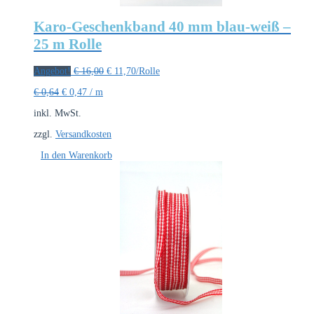
Karo-Geschenkband 40 mm blau-weiß –
25 m Rolle
Ursprünglicher
Aktueller
Angebot!
€
16,00
€
11,70
/Rolle
Preis
Preis
€
0,64
€
0,47
/
m
war:
ist:
€ 16,00
€ 11,70.
inkl. MwSt.
zzgl.
Versandkosten
In den Warenkorb