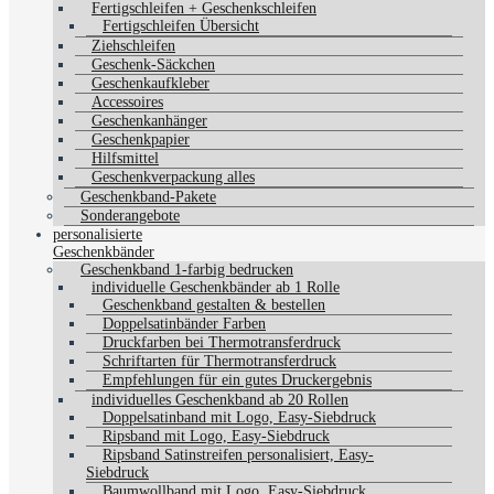
Fertigschleifen + Geschenkschleifen
Fertigschleifen Übersicht
Ziehschleifen
Geschenk-Säckchen
Geschenkaufkleber
Accessoires
Geschenkanhänger
Geschenkpapier
Hilfsmittel
Geschenkverpackung alles
Geschenkband-Pakete
Sonderangebote
personalisierte
Geschenkbänder
Geschenkband 1-farbig bedrucken
individuelle Geschenkbänder ab 1 Rolle
Geschenkband gestalten & bestellen
Doppelsatinbänder Farben
Druckfarben bei Thermotransferdruck
Schriftarten für Thermotransferdruck
Empfehlungen für ein gutes Druckergebnis
individuelles Geschenkband ab 20 Rollen
Doppelsatinband mit Logo, Easy-Siebdruck
Ripsband mit Logo, Easy-Siebdruck
Ripsband Satinstreifen personalisiert, Easy-
Siebdruck
Baumwollband mit Logo, Easy-Siebdruck