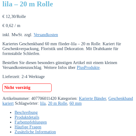
lila – 20 m Rolle
€
12,30
/Rolle
€
0,62
/
m
inkl. MwSt.
zzgl.
Versandkosten
Kariertes Geschenkband 60 mm flieder-lila – 20 m Rolle. Kariert für
Geschenkverpackung, Floristik und Dekoration. Mit Drahtkante für
formstabile Schleifen.
Bestellen Sie diesen besonders günstigen Artikel mit einem kleinen
Versandkostenzuschlag. Weitere Infos über
PlusProdukte
.
Lieferzeit:
2-4 Werktage
Nicht vorrätig
Artikelnummer:
407706011420
Kategorien:
Karierte Bänder
,
Geschenkband
kariert
Schlagwörter:
lila
,
20 m Rolle
,
60 mm
Beschreibung
Produktdetails
Farbempfehlungen
Häufige Fragen
Zusätzliche Information