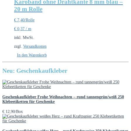
Karoband ohne Drahtkante 8 mm blau –
20 m Rolle
€
7,40
/Rolle
€
0,37
/
m
inkl. MwSt.
zzgl.
Versandkosten
In den Warenkorb
Neu: Geschenkaufkleber
Geschenkaufkleber Frohe Weihnachten – rund tannengrün/weiß 250
Klebeetiketten für Geschenke
€
12,90
/Box