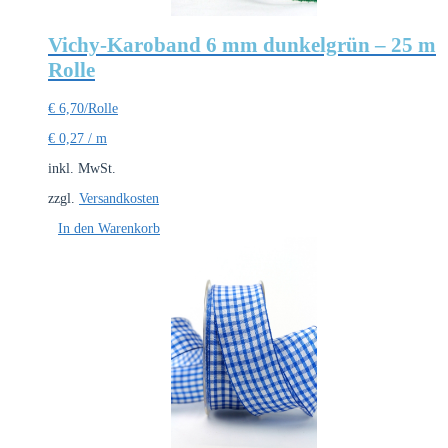
Vichy-Karoband 6 mm dunkelgrün – 25 m
Rolle
€
6,70
/Rolle
€
0,27
/
m
inkl. MwSt.
zzgl.
Versandkosten
In den Warenkorb