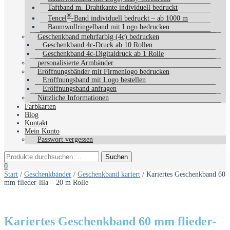
Taftband m. Drahtkante individuell bedruckt
®
Tencel
-Band individuell bedruckt – ab 1000 m
Baumwollringelband mit Logo bedrucken
Geschenkband mehrfarbig (4c) bedrucken
Geschenkband 4c-Druck ab 10 Rollen
Geschenkband 4c-Digitaldruck ab 1 Rolle
personalisierte Armbänder
Eröffnungsbänder mit Firmenlogo bedrucken
Eröffnungsband mit Logo bestellen
Eröffnungsband anfragen
Nützliche Informationen
Farbkarten
Blog
Kontakt
Mein Konto
Passwort vergessen
0
Start
/
Geschenkbänder
/
Geschenkband kariert
/ Kariertes Geschenkband 60
mm flieder-lila – 20 m Rolle
Kariertes Geschenkband 60 mm flieder-