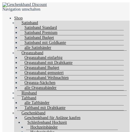
Navigation umschalten
Shop
Satinband
Satinband Standard
Satinband Premium
Satinband Budget
Satinband mit Goldkante
alle Satinbänder
Organzaband
Organzaband einfarbig
Organzaband mit Drahtkante
Organzaband Budget
Organzaband gemustert
Organzaband Weihnachten
Organza-Säckchen
alle Organzabänder
Ripsband
Taftband
alle Taftbänder
Taftband mit Drahtkante
Geschenkband
Geschenkband für Anlässe kaufen
Schleifenband Hochzeit
Hochzeitsbänder