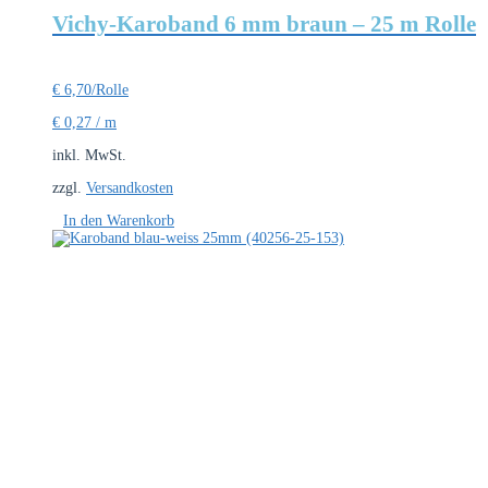
Vichy-Karoband 6 mm braun – 25 m Rolle
€
6,70
/Rolle
€
0,27
/
m
inkl. MwSt.
zzgl.
Versandkosten
In den Warenkorb