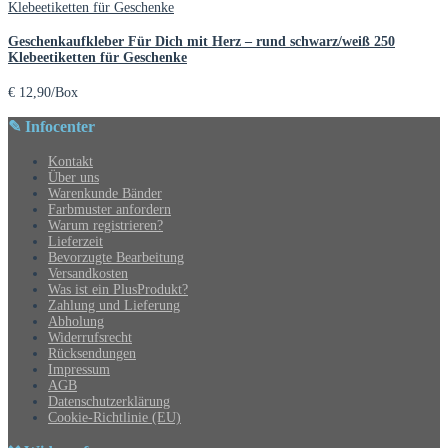
Geschenkaufkleber Für Dich mit Herz – rund schwarz/weiß 250
Klebeetiketten für Geschenke
€
12,90
/Box
✎ Infocenter
Kontakt
Über uns
Warenkunde Bänder
Farbmuster anfordern
Warum registrieren?
Lieferzeit
Bevorzugte Bearbeitung
Versandkosten
Was ist ein PlusProdukt?
Zahlung und Lieferung
Abholung
Widerrufsrecht
Rücksendungen
Impressum
AGB
Datenschutzerklärung
Cookie-Richtlinie (EU)