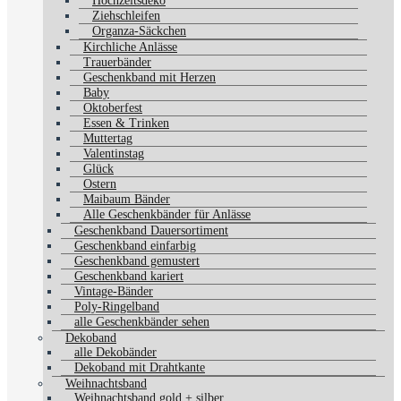
Hochzeitsdeko
Ziehschleifen
Organza-Säckchen
Kirchliche Anlässe
Trauerbänder
Geschenkband mit Herzen
Baby
Oktoberfest
Essen & Trinken
Muttertag
Valentinstag
Glück
Ostern
Maibaum Bänder
Alle Geschenkbänder für Anlässe
Geschenkband Dauersortiment
Geschenkband einfarbig
Geschenkband gemustert
Geschenkband kariert
Vintage-Bänder
Poly-Ringelband
alle Geschenkbänder sehen
Dekoband
alle Dekobänder
Dekoband mit Drahtkante
Weihnachtsband
Weihnachtsband gold + silber