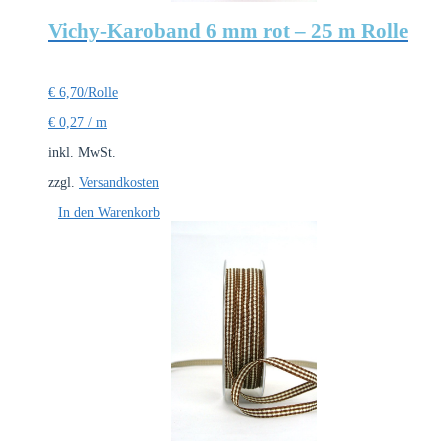
Vichy-Karoband 6 mm rot – 25 m Rolle
€
6,70
/Rolle
€
0,27
/
m
inkl. MwSt.
zzgl.
Versandkosten
In den Warenkorb