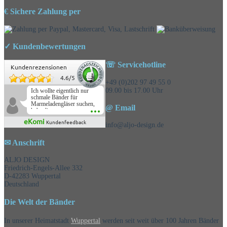
€ Sichere Zahlung per
✓ Kundenbewertungen
☏ Servicehotline
Kundenrezensionen
4.6
/
5
+49 (0)202 97 49 55 0
09.00 bis 17.00 Uhr
Ich wollte eigentlich nur
schmale Bänder für
Marmeladengläser suchen,
@ Email
habe die
Überraschungsbänder
eKomi
Kundenfeedback
mitbestellt und war positiv
info@aljo-design.de
überrascht, schöne
Auswahl!
✉ Anschrift
ALJO DESIGN
Friedrich-Engels-Allee 332
D-42283 Wuppertal
Deutschland
Die Welt der Bänder
In unserer Heimatstadt
Wuppertal
werden seit weit über 100 Jahren Bänder