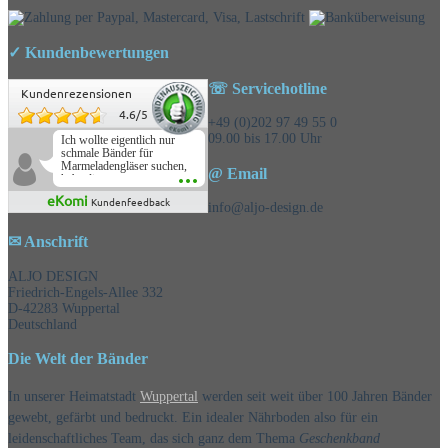
✓ Kundenbewertungen
☏ Servicehotline
Kundenrezensionen
4.6
/
5
+49 (0)202 97 49 55 0
09.00 bis 17.00 Uhr
Ich wollte eigentlich nur
schmale Bänder für
Marmeladengläser suchen,
@ Email
habe die
Überraschungsbänder
eKomi
Kundenfeedback
mitbestellt und war positiv
info@aljo-design.de
überrascht, schöne
Auswahl!
✉ Anschrift
ALJO DESIGN
Friedrich-Engels-Allee 332
D-42283 Wuppertal
Deutschland
Die Welt der Bänder
In unserer Heimatstadt
Wuppertal
werden seit weit über 100 Jahren Bänder
gewebt, gefärbt und bedruckt. Ein idealer Nährboden also für ein
leidenschaftliches Team, das sich ganz dem Thema
Geschenkband