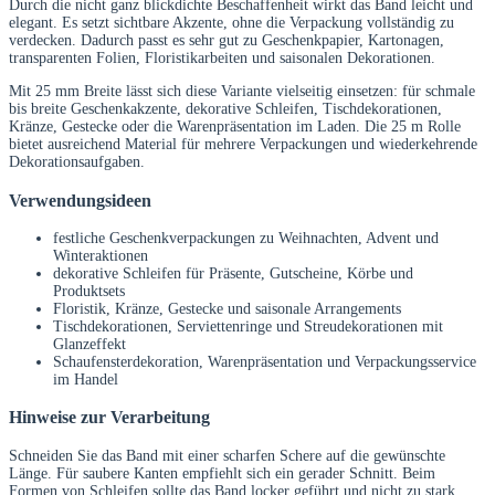
Durch die nicht ganz blickdichte Beschaffenheit wirkt das Band leicht und
elegant. Es setzt sichtbare Akzente, ohne die Verpackung vollständig zu
verdecken. Dadurch passt es sehr gut zu Geschenkpapier, Kartonagen,
transparenten Folien, Floristikarbeiten und saisonalen Dekorationen.
Mit 25 mm Breite lässt sich diese Variante vielseitig einsetzen: für schmale
bis breite Geschenkakzente, dekorative Schleifen, Tischdekorationen,
Kränze, Gestecke oder die Warenpräsentation im Laden. Die 25 m Rolle
bietet ausreichend Material für mehrere Verpackungen und wiederkehrende
Dekorationsaufgaben.
Verwendungsideen
festliche Geschenkverpackungen zu Weihnachten, Advent und
Winteraktionen
dekorative Schleifen für Präsente, Gutscheine, Körbe und
Produktsets
Floristik, Kränze, Gestecke und saisonale Arrangements
Tischdekorationen, Serviettenringe und Streudekorationen mit
Glanzeffekt
Schaufensterdekoration, Warenpräsentation und Verpackungsservice
im Handel
Hinweise zur Verarbeitung
Schneiden Sie das Band mit einer scharfen Schere auf die gewünschte
Länge. Für saubere Kanten empfiehlt sich ein gerader Schnitt. Beim
Formen von Schleifen sollte das Band locker geführt und nicht zu stark