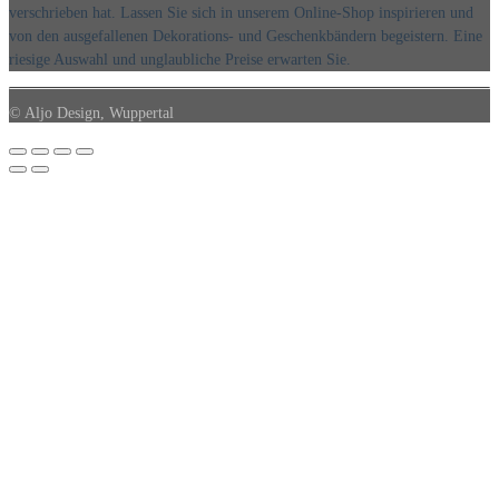
verschrieben hat. Lassen Sie sich in unserem Online-Shop inspirieren und
von den ausgefallenen Dekorations- und Geschenkbändern begeistern. Eine
riesige Auswahl und unglaubliche Preise erwarten Sie.
© Aljo Design, Wuppertal