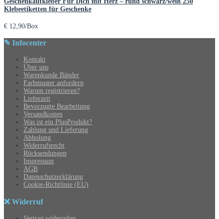
Geschenkaufkleber Für Dich mit Herz – rund schwarz/weiß 250
Klebeetiketten für Geschenke
€
12,90
/Box
✎ Infocenter
Kontakt
Über uns
Warenkunde Bänder
Farbmuster anfordern
Warum registrieren?
Lieferzeit
Bevorzugte Bearbeitung
Versandkosten
Was ist ein PlusProdukt?
Zahlung und Lieferung
Abholung
Widerrufsrecht
Rücksendungen
Impressum
AGB
Datenschutzerklärung
Cookie-Richtlinie (EU)
❌ Widerruf
Vertrag widerrufen