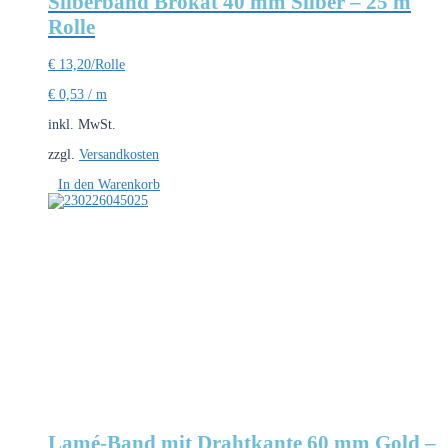
Silberband Brokat 40 mm Silber – 25 m
Rolle
€
13,20
/Rolle
€
0,53
/
m
inkl. MwSt.
zzgl.
Versandkosten
In den Warenkorb
Lamé-Band mit Drahtkante 60 mm Gold –