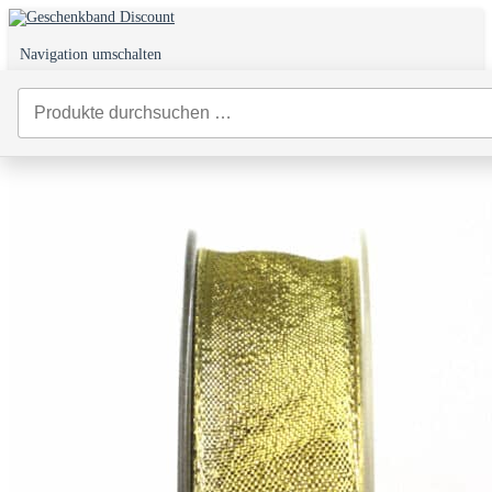
Navigation umschalten
0
Start
/
Weihnachtsbänder
/
Geschenkband Weihnachten
/ Goldband Brokat
25 mm Gold – 25 m Rolle