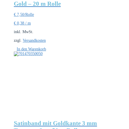
Gold – 20 m Rolle
€
7,50
/Rolle
€
0,38
/
m
inkl. MwSt.
zzgl.
Versandkosten
In den Warenkorb
Satinband mit Goldkante 3 mm