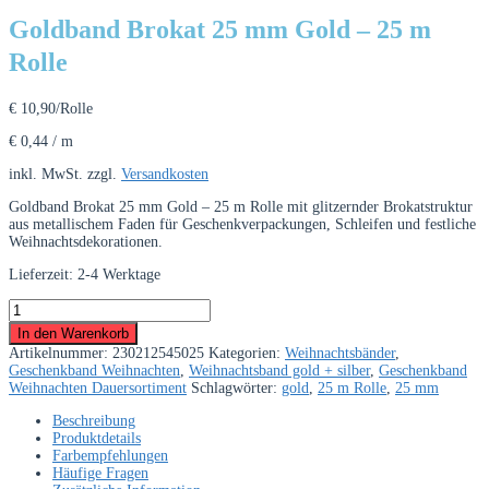
Goldband Brokat 25 mm Gold – 25 m
Rolle
€
10,90
/Rolle
€
0,44
/
m
inkl. MwSt.
zzgl.
Versandkosten
Goldband Brokat 25 mm Gold – 25 m Rolle mit glitzernder Brokatstruktur
aus metallischem Faden für Geschenkverpackungen, Schleifen und festliche
Weihnachtsdekorationen.
Lieferzeit:
2-4 Werktage
Goldband
Brokat
In den Warenkorb
25
Artikelnummer:
230212545025
Kategorien:
Weihnachtsbänder
,
mm
Geschenkband Weihnachten
,
Weihnachtsband gold + silber
,
Geschenkband
Gold
Weihnachten Dauersortiment
Schlagwörter:
gold
,
25 m Rolle
,
25 mm
–
25
Beschreibung
m
Produktdetails
Rolle
Farbempfehlungen
Menge
Häufige Fragen