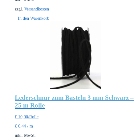
zzgl.
Versandkosten
In den Warenkorb
Lederschnur zum Basteln 3 mm Schwarz –
25 m Rolle
€
10,90
/Rolle
€
0,44
/
m
inkl. MwSt.