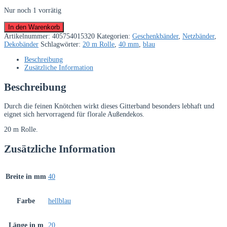
Nur noch 1 vorrätig
Gitterband
In den Warenkorb
mit
Artikelnummer:
405754015320
Kategorien:
Geschenkbänder
,
Netzbänder
,
Knötchen,
Dekobänder
Schlagwörter:
20 m Rolle
,
40 mm
,
blau
outdoor,
hellblau,
Beschreibung
40
Zusätzliche Information
mm
breit,
Beschreibung
20
m
Durch die feinen Knötchen wirkt dieses Gitterband besonders lebhaft und
Rolle
eignet sich hervorragend für florale Außendekos.
Menge
20 m Rolle.
Zusätzliche Information
Breite in mm
40
Farbe
hellblau
Länge in m
20