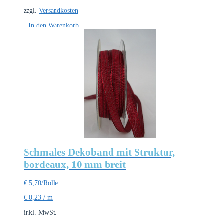
zzgl.
Versandkosten
In den Warenkorb
Schmales Dekoband mit Struktur,
bordeaux, 10 mm breit
€
5,70
/Rolle
€
0,23
/
m
inkl. MwSt.