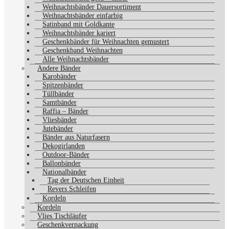
Weihnachtsbänder Dauersortiment
Weihnachtsbänder einfarbig
Satinband mit Goldkante
Weihnachtsbänder kariert
Geschenkbänder für Weihnachten gemustert
Geschenkband Weihnachten
Alle Weihnachtsbänder
Andere Bänder
Karobänder
Spitzenbänder
Tüllbänder
Samtbänder
Raffia – Bänder
Vliesbänder
Jutebänder
Bänder aus Naturfasern
Dekogirlanden
Outdoor-Bänder
Ballonbänder
Nationalbänder
Tag der Deutschen Einheit
Revers Schleifen
Kordeln
Kordeln
Vlies Tischläufer
Geschenkverpackung