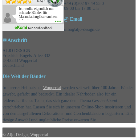
4.6
/
5
+49 (0)202 97 49 55 0
09.00 bis 17.00 Uhr
Ich wollte eigentlich nur
schmale Bänder für
Marmeladengläser suchen,
@ Email
habe die
Überraschungsbänder
eKomi
Kundenfeedback
mitbestellt und war positiv
info@aljo-design.de
überrascht, schöne
Auswahl!
✉ Anschrift
ALJO DESIGN
Friedrich-Engels-Allee 332
D-42283 Wuppertal
Deutschland
Die Welt der Bänder
In unserer Heimatstadt
Wuppertal
werden seit weit über 100 Jahren Bänder
gewebt, gefärbt und bedruckt. Ein idealer Nährboden also für ein
leidenschaftliches Team, das sich ganz dem Thema
Geschenkband
verschrieben hat. Lassen Sie sich in unserem Online-Shop inspirieren und
von den ausgefallenen Dekorations- und Geschenkbändern begeistern. Eine
riesige Auswahl und unglaubliche Preise erwarten Sie.
© Aljo Design, Wuppertal