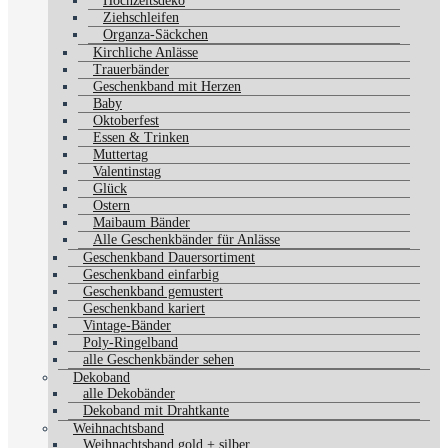
Hochzeitsdeko
Ziehschleifen
Organza-Säckchen
Kirchliche Anlässe
Trauerbänder
Geschenkband mit Herzen
Baby
Oktoberfest
Essen & Trinken
Muttertag
Valentinstag
Glück
Ostern
Maibaum Bänder
Alle Geschenkbänder für Anlässe
Geschenkband Dauersortiment
Geschenkband einfarbig
Geschenkband gemustert
Geschenkband kariert
Vintage-Bänder
Poly-Ringelband
alle Geschenkbänder sehen
Dekoband
alle Dekobänder
Dekoband mit Drahtkante
Weihnachtsband
Weihnachtsband gold + silber