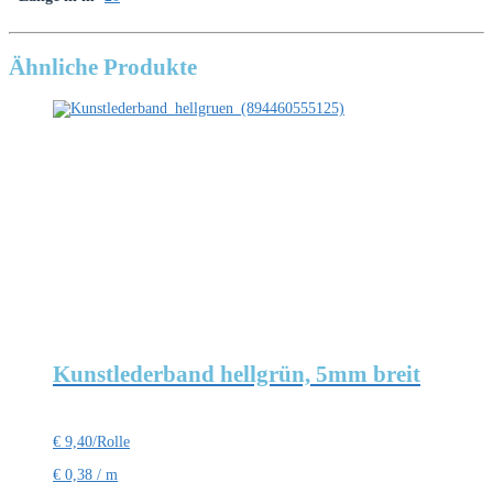
Ähnliche Produkte
Kunstlederband hellgrün, 5mm breit
€
9,40
/Rolle
€
0,38
/
m