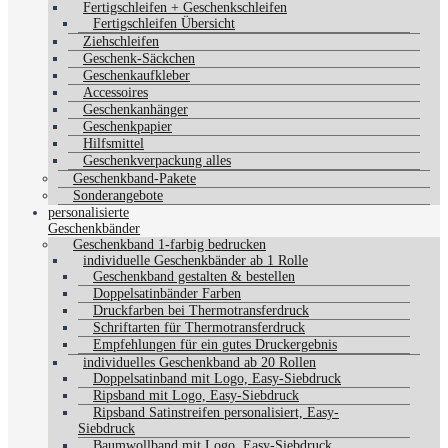
Fertigschleifen + Geschenkschleifen
Fertigschleifen Übersicht
Ziehschleifen
Geschenk-Säckchen
Geschenkaufkleber
Accessoires
Geschenkanhänger
Geschenkpapier
Hilfsmittel
Geschenkverpackung alles
Geschenkband-Pakete
Sonderangebote
personalisierte
Geschenkbänder
Geschenkband 1-farbig bedrucken
individuelle Geschenkbänder ab 1 Rolle
Geschenkband gestalten & bestellen
Doppelsatinbänder Farben
Druckfarben bei Thermotransferdruck
Schriftarten für Thermotransferdruck
Empfehlungen für ein gutes Druckergebnis
individuelles Geschenkband ab 20 Rollen
Doppelsatinband mit Logo, Easy-Siebdruck
Ripsband mit Logo, Easy-Siebdruck
Ripsband Satinstreifen personalisiert, Easy-
Siebdruck
Baumwollband mit Logo, Easy-Siebdruck