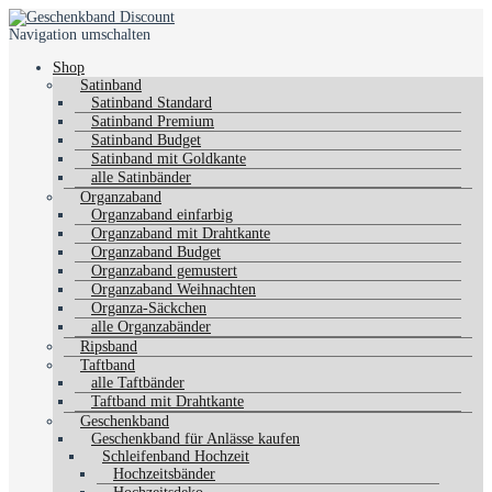
Navigation umschalten
Shop
Satinband
Satinband Standard
Satinband Premium
Satinband Budget
Satinband mit Goldkante
alle Satinbänder
Organzaband
Organzaband einfarbig
Organzaband mit Drahtkante
Organzaband Budget
Organzaband gemustert
Organzaband Weihnachten
Organza-Säckchen
alle Organzabänder
Ripsband
Taftband
alle Taftbänder
Taftband mit Drahtkante
Geschenkband
Geschenkband für Anlässe kaufen
Schleifenband Hochzeit
Hochzeitsbänder