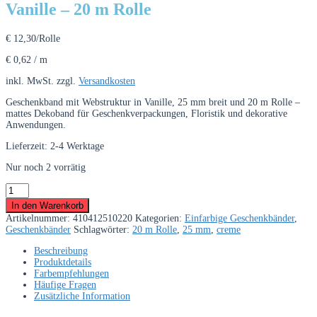
Vanille – 20 m Rolle
€
12,30
/Rolle
€
0,62
/
m
inkl. MwSt.
zzgl.
Versandkosten
Geschenkband mit Webstruktur in Vanille, 25 mm breit und 20 m Rolle –
mattes Dekoband für Geschenkverpackungen, Floristik und dekorative
Anwendungen.
Lieferzeit:
2-4 Werktage
Nur noch 2 vorrätig
Geschenkband
mit
In den Warenkorb
Webstruktur
Artikelnummer:
410412510220
Kategorien:
Einfarbige Geschenkbänder
,
25
Geschenkbänder
Schlagwörter:
20 m Rolle
,
25 mm
,
creme
mm
Vanille
Beschreibung
–
Produktdetails
20
Farbempfehlungen
m
Häufige Fragen
Rolle
Zusätzliche Information
Menge