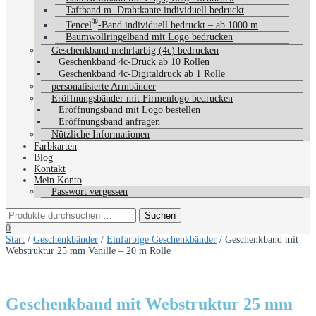
Taftband m. Drahtkante individuell bedruckt
®
Tencel
-Band individuell bedruckt – ab 1000 m
Baumwollringelband mit Logo bedrucken
Geschenkband mehrfarbig (4c) bedrucken
Geschenkband 4c-Druck ab 10 Rollen
Geschenkband 4c-Digitaldruck ab 1 Rolle
personalisierte Armbänder
Eröffnungsbänder mit Firmenlogo bedrucken
Eröffnungsband mit Logo bestellen
Eröffnungsband anfragen
Nützliche Informationen
Farbkarten
Blog
Kontakt
Mein Konto
Passwort vergessen
0
Start
/
Geschenkbänder
/
Einfarbige Geschenkbänder
/ Geschenkband mit
Webstruktur 25 mm Vanille – 20 m Rolle
Geschenkband mit Webstruktur 25 mm