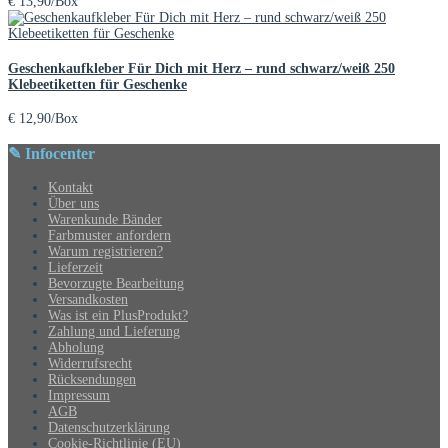
€
13,90
/Box
Geschenkaufkleber Für Dich mit Herz – rund schwarz/weiß 250
Klebeetiketten für Geschenke
€
12,90
/Box
✎ Infocenter
Kontakt
Über uns
Warenkunde Bänder
Farbmuster anfordern
Warum registrieren?
Lieferzeit
Bevorzugte Bearbeitung
Versandkosten
Was ist ein PlusProdukt?
Zahlung und Lieferung
Abholung
Widerrufsrecht
Rücksendungen
Impressum
AGB
Datenschutzerklärung
Cookie-Richtlinie (EU)