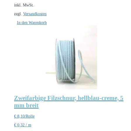
inkl. MwSt.
zzgl.
Versandkosten
In den Warenkorb
Zweifarbige Filzschnur, hellblau-creme, 5
mm breit
€
8,10
/Rolle
€
0,32
/
m