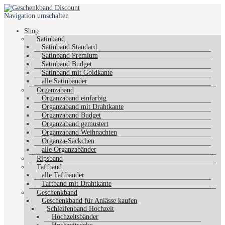
Navigation umschalten
Shop
Satinband
Satinband Standard
Satinband Premium
Satinband Budget
Satinband mit Goldkante
alle Satinbänder
Organzaband
Organzaband einfarbig
Organzaband mit Drahtkante
Organzaband Budget
Organzaband gemustert
Organzaband Weihnachten
Organza-Säckchen
alle Organzabänder
Ripsband
Taftband
alle Taftbänder
Taftband mit Drahtkante
Geschenkband
Geschenkband für Anlässe kaufen
Schleifenband Hochzeit
Hochzeitsbänder