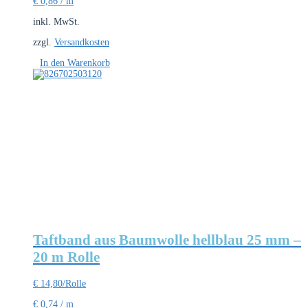
€
0,86
/
m
inkl. MwSt.
zzgl.
Versandkosten
In den Warenkorb
Taftband aus Baumwolle hellblau 25 mm –
20 m Rolle
€
14,80
/Rolle
€
0,74
/
m