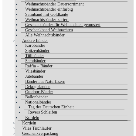
Weihnachtsbänder Dauersortiment
Weihnachtsbänder einfarbig
Satinband mit Goldkante
Weihnachtsbänder kariert
Geschenkbänder für Weihnachten gemustert
Geschenkband Weihnachten
Alle Weihnachtsbänder
Andere Bänder
Karobänder
Spitzenbänder
Tüllbänder
Samtbänder
Raffia – Bänder
Vliesbänder
Jutebänder
Bänder aus Naturfasern
Dekogirlanden
Outdoor-Bänder
Ballonbänder
Nationalbänder
Tag der Deutschen Einheit
Revers Schleifen
Kordeln
Kordeln
Vlies Tischläufer
Geschenkverpackung