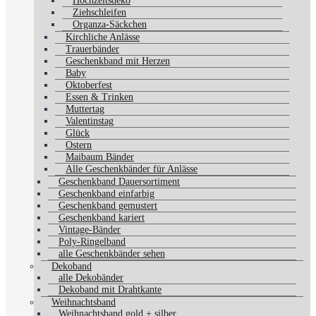
Hochzeitsdeko
Ziehschleifen
Organza-Säckchen
Kirchliche Anlässe
Trauerbänder
Geschenkband mit Herzen
Baby
Oktoberfest
Essen & Trinken
Muttertag
Valentinstag
Glück
Ostern
Maibaum Bänder
Alle Geschenkbänder für Anlässe
Geschenkband Dauersortiment
Geschenkband einfarbig
Geschenkband gemustert
Geschenkband kariert
Vintage-Bänder
Poly-Ringelband
alle Geschenkbänder sehen
Dekoband
alle Dekobänder
Dekoband mit Drahtkante
Weihnachtsband
Weihnachtsband gold + silber