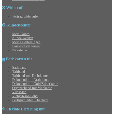
❌ Widerruf
Vertrag widerrufen
✪ Kundencenter
Mein Konto
Kunde werden
Meine Bestellungen
Passwort vergessen
Newsletter
ஐ Farbkarten für
Satinband
Taftband
Taftband mit Drahtkante
Dekoband mit Drahtkante
Dekoband mit Gold/Silberkante
Organzaband mit Webkante
Vliesband
Vichy-Karo-Band
Fertigschleifen Übersicht
✈ Flexible Lieferung mit