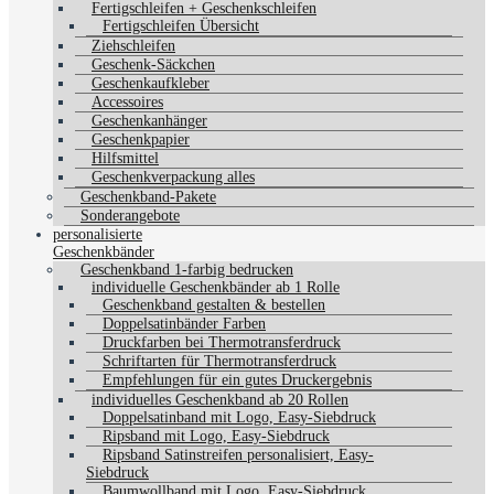
Fertigschleifen + Geschenkschleifen
Fertigschleifen Übersicht
Ziehschleifen
Geschenk-Säckchen
Geschenkaufkleber
Accessoires
Geschenkanhänger
Geschenkpapier
Hilfsmittel
Geschenkverpackung alles
Geschenkband-Pakete
Sonderangebote
personalisierte
Geschenkbänder
Geschenkband 1-farbig bedrucken
individuelle Geschenkbänder ab 1 Rolle
Geschenkband gestalten & bestellen
Doppelsatinbänder Farben
Druckfarben bei Thermotransferdruck
Schriftarten für Thermotransferdruck
Empfehlungen für ein gutes Druckergebnis
individuelles Geschenkband ab 20 Rollen
Doppelsatinband mit Logo, Easy-Siebdruck
Ripsband mit Logo, Easy-Siebdruck
Ripsband Satinstreifen personalisiert, Easy-
Siebdruck
Baumwollband mit Logo, Easy-Siebdruck