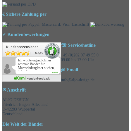
€ Sichere Zahlung per
✓ Kundenbewertungen
☏ Servicehotline
Kundenrezensionen
4.6
/
5
+49 (0)202 97 49 55 0
09.00 bis 17.00 Uhr
Ich wollte eigentlich nur
schmale Bänder für
Marmeladengläser suchen,
@ Email
habe die
Überraschungsbänder
eKomi
Kundenfeedback
mitbestellt und war positiv
info@aljo-design.de
überrascht, schöne
Auswahl!
✉ Anschrift
ALJO DESIGN
Friedrich-Engels-Allee 332
D-42283 Wuppertal
Deutschland
Die Welt der Bänder