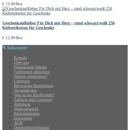
€
13,90
/Box
Geschenkaufkleber Für Dich mit Herz – rund schwarz/weiß 250
Klebeetiketten für Geschenke
€
12,90
/Box
✎ Infocenter
Kontakt
Über uns
Warenkunde Bänder
Farbmuster anfordern
Warum registrieren?
Lieferzeit
Bevorzugte Bearbeitung
Versandkosten
Was ist ein PlusProdukt?
Zahlung und Lieferung
Abholung
Widerrufsrecht
Rücksendungen
Impressum
AGB
Datenschutzerklärung