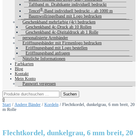
Taftband m. Drahtkante individuell bedruckt
®
Tencel
-Band individuell bedruckt – ab 1000 m
Baumwollringelband mit Logo bedrucken
Geschenkband mehrfarbig (4c) bedrucken
Geschenkband 4c-Druck ab 10 Rollen
Geschenkband 4c-Digitaldruck ab 1 Rolle
personalisierte Armbänder
Eröffnungsbänder mit Firmenlogo bedrucken
Eröffnungsband mit Logo bestellen
Eröffnungsband anfragen
Nützliche Informationen
Farbkarten
Blog
Kontakt
Mein Konto
Passwort vergessen
0
Start
/
Andere Bänder
/
Kordeln
/ Flechtkordel, dunkelgrau, 6 mm breit, 20
m Rolle
Flechtkordel, dunkelgrau, 6 mm breit, 20