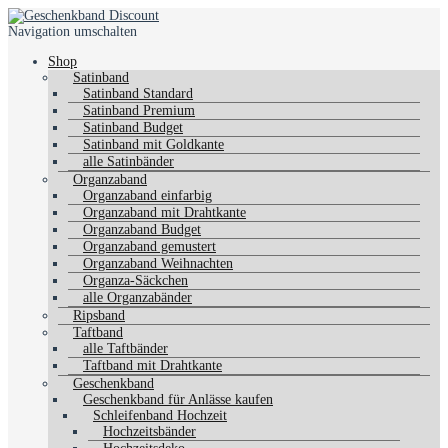
Navigation umschalten
Shop
Satinband
Satinband Standard
Satinband Premium
Satinband Budget
Satinband mit Goldkante
alle Satinbänder
Organzaband
Organzaband einfarbig
Organzaband mit Drahtkante
Organzaband Budget
Organzaband gemustert
Organzaband Weihnachten
Organza-Säckchen
alle Organzabänder
Ripsband
Taftband
alle Taftbänder
Taftband mit Drahtkante
Geschenkband
Geschenkband für Anlässe kaufen
Schleifenband Hochzeit
Hochzeitsbänder