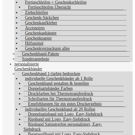
Fertigschleifen + Geschenkschleifen
Fertigschleifen Übersicht
Ziehschleifen
Geschenk-Säckchen
Geschenkaufkleber
Accessoires
Geschenkanhänger
Geschenkpapier
Hilfsmittel
Geschenkverpackung alles
Geschenkband-Pakete
Sonderangebote
personalisierte
Geschenkbänder
Geschenkband 1-farbig bedrucken
individuelle Geschenkbänder ab 1 Rolle
Geschenkband gestalten & bestellen
Doppelsatinbänder Farben
Druckfarben bei Thermotransferdruck
Schriftarten für Thermotransferdruck
Empfehlungen für ein gutes Druckergebnis
individuelles Geschenkband ab 20 Rollen
Doppelsatinband mit Logo, Easy-Siebdruck
Ripsband mit Logo, Easy-Siebdruck
Ripsband Satinstreifen personalisiert, Easy-
Siebdruck
Baumwollband mit Logo, Easy-Siebdruck