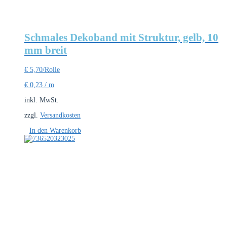
Schmales Dekoband mit Struktur, gelb, 10
mm breit
€
5,70
/Rolle
€
0,23
/
m
inkl. MwSt.
zzgl.
Versandkosten
In den Warenkorb