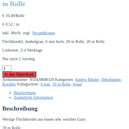
m Rolle
€
10,40
/Rolle
€
0,52
/
m
inkl. MwSt.
zzgl.
Versandkosten
Flechtkordel, dunkelgrau, 6 mm breit, 20 m Rolle, 20 m Rolle
Lieferzeit:
2-4 Werktage
Nur noch 2 vorrätig
Flechtkordel,
dunkelgrau,
In den Warenkorb
6
Artikelnummer:
851020608320
Kategorien:
Andere Bänder
,
Dekobänder
,
mm
Kordeln
Schlagwörter:
6 mm
,
20 m Rolle
,
braun
breit,
20
Beschreibung
m
Zusätzliche Information
Rolle
Menge
Beschreibung
Wertige Flechtkordel aus einem sehr weichen Garn.
20 m Rolle.