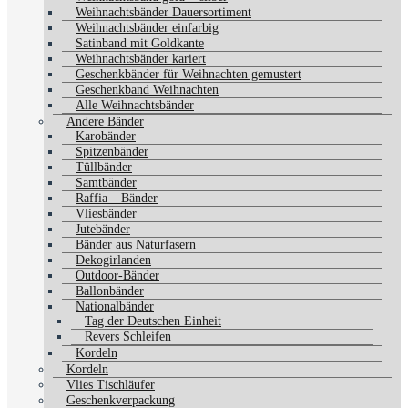
Weihnachtsbänder Dauersortiment
Weihnachtsbänder einfarbig
Satinband mit Goldkante
Weihnachtsbänder kariert
Geschenkbänder für Weihnachten gemustert
Geschenkband Weihnachten
Alle Weihnachtsbänder
Andere Bänder
Karobänder
Spitzenbänder
Tüllbänder
Samtbänder
Raffia – Bänder
Vliesbänder
Jutebänder
Bänder aus Naturfasern
Dekogirlanden
Outdoor-Bänder
Ballonbänder
Nationalbänder
Tag der Deutschen Einheit
Revers Schleifen
Kordeln
Kordeln
Vlies Tischläufer
Geschenkverpackung