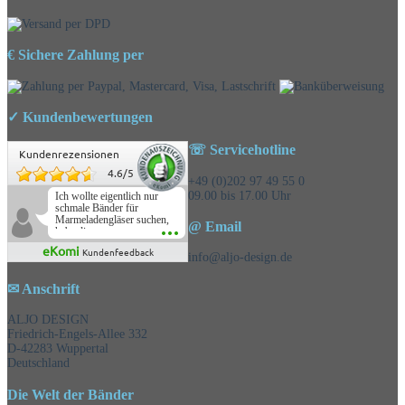
€ Sichere Zahlung per
✓ Kundenbewertungen
☏ Servicehotline
Kundenrezensionen
4.6
/
5
+49 (0)202 97 49 55 0
09.00 bis 17.00 Uhr
Ich wollte eigentlich nur
schmale Bänder für
Marmeladengläser suchen,
@ Email
habe die
Überraschungsbänder
eKomi
Kundenfeedback
mitbestellt und war positiv
info@aljo-design.de
überrascht, schöne
Auswahl!
✉ Anschrift
ALJO DESIGN
Friedrich-Engels-Allee 332
D-42283 Wuppertal
Deutschland
Die Welt der Bänder