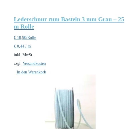
Lederschnur zum Basteln 3 mm Grau – 25
m Rolle
€
10,90
/Rolle
€
0,44
/
m
inkl. MwSt.
zzgl.
Versandkosten
In den Warenkorb