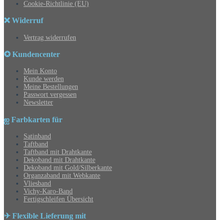
Cookie-Richtlinie (EU)
❌ Widerruf
Vertrag widerrufen
✪ Kundencenter
Mein Konto
Kunde werden
Meine Bestellungen
Passwort vergessen
Newsletter
ஐ Farbkarten für
Satinband
Taftband
Taftband mit Drahtkante
Dekoband mit Drahtkante
Dekoband mit Gold/Silberkante
Organzaband mit Webkante
Vliesband
Vichy-Karo-Band
Fertigschleifen Übersicht
✈ Flexible Lieferung mit