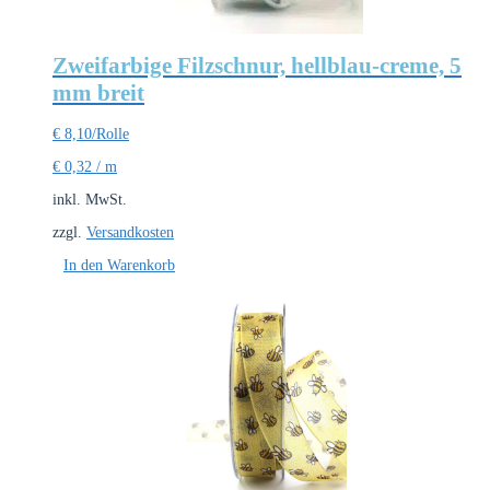
Zweifarbige Filzschnur, hellblau-creme, 5
mm breit
€
8,10
/Rolle
€
0,32
/
m
inkl. MwSt.
zzgl.
Versandkosten
In den Warenkorb