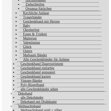
Hochzeitsdeko
Ziehschleifen
Organza-Säckchen
Kirchliche Anlässe
Trauerbänder
Geschenkband mit Herzen
Baby
Oktoberfest
Essen & Trinken
Muttertag
Valentinstag
Glück
Ostern
Maibaum Bänder
Alle Geschenkbänder für Anlässe
Geschenkband Dauersortiment
Geschenkband einfarbig
Geschenkband gemustert
Geschenkband kariert
Vintage-Bänder
Poly-Ringelband
alle Geschenkbänder sehen
Dekoband
alle Dekobänder
Dekoband mit Drahtkante
Weihnachtsband
Weihnachtsband gold + silber