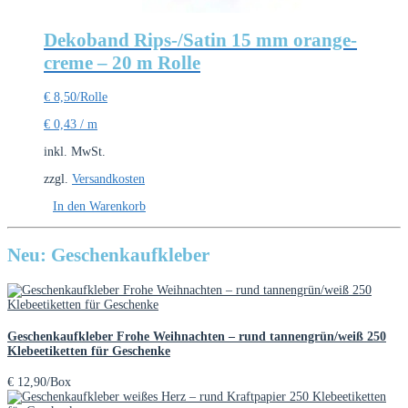
Dekoband Rips-/Satin 15 mm orange-
creme – 20 m Rolle
€
8,50
/Rolle
€
0,43
/
m
inkl. MwSt.
zzgl.
Versandkosten
In den Warenkorb
Neu: Geschenkaufkleber
Geschenkaufkleber Frohe Weihnachten – rund tannengrün/weiß 250
Klebeetiketten für Geschenke
€
12,90
/Box