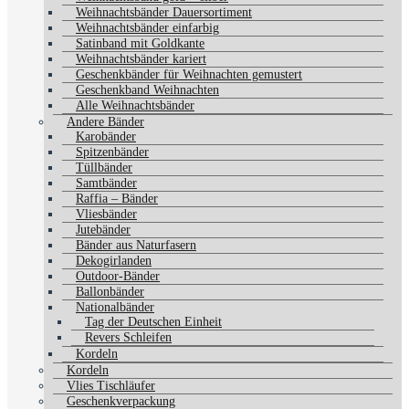
Weihnachtsbänder Dauersortiment
Weihnachtsbänder einfarbig
Satinband mit Goldkante
Weihnachtsbänder kariert
Geschenkbänder für Weihnachten gemustert
Geschenkband Weihnachten
Alle Weihnachtsbänder
Andere Bänder
Karobänder
Spitzenbänder
Tüllbänder
Samtbänder
Raffia – Bänder
Vliesbänder
Jutebänder
Bänder aus Naturfasern
Dekogirlanden
Outdoor-Bänder
Ballonbänder
Nationalbänder
Tag der Deutschen Einheit
Revers Schleifen
Kordeln
Kordeln
Vlies Tischläufer
Geschenkverpackung