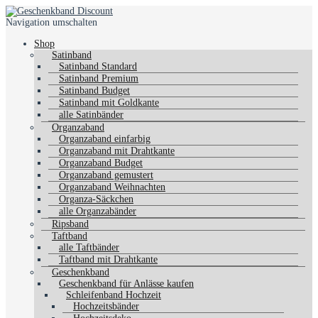
Navigation umschalten
Shop
Satinband
Satinband Standard
Satinband Premium
Satinband Budget
Satinband mit Goldkante
alle Satinbänder
Organzaband
Organzaband einfarbig
Organzaband mit Drahtkante
Organzaband Budget
Organzaband gemustert
Organzaband Weihnachten
Organza-Säckchen
alle Organzabänder
Ripsband
Taftband
alle Taftbänder
Taftband mit Drahtkante
Geschenkband
Geschenkband für Anlässe kaufen
Schleifenband Hochzeit
Hochzeitsbänder