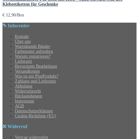
Klebeetiketten für Geschenke
€
12,90
/Box
✎ Infocenter
Kontakt
Über uns
Warenkunde Bänder
Farbmuster anfordern
Warum registrieren?
Lieferzeit
Bevorzugte Bearbeitung
Versandkosten
Was ist ein PlusProdukt?
Zahlung und Lieferung
Abholung
Widerrufsrecht
Rücksendungen
Impressum
AGB
Datenschutzerklärung
Cookie-Richtlinie (EU)
❌ Widerruf
Vertrag widerrufen