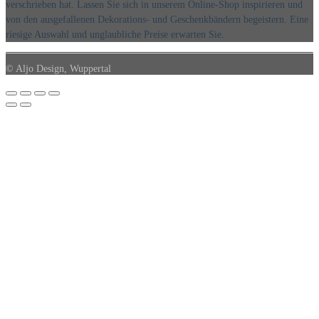
verschrieben hat. Lassen Sie sich in unserem Online-Shop inspirieren und
von den ausgefallenen Dekorations- und Geschenkbändern begeistern. Eine
riesige Auswahl und unglaubliche Preise erwarten Sie.
© Aljo Design, Wuppertal