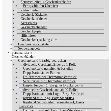
Fertigschleifen + Geschenkschleifen
Fertigschleifen Übersicht
Ziehschleifen
Geschenk-Säckchen
Geschenkaufkleber
Accessoires
Geschenkanhänger
Geschenkpapier
Hilfsmittel
Geschenkverpackung alles
Geschenkband-Pakete
Sonderangebote
personalisierte
Geschenkbänder
Geschenkband 1-farbig bedrucken
individuelle Geschenkbänder ab 1 Rolle
Geschenkband gestalten & bestellen
Doppelsatinbänder Farben
Druckfarben bei Thermotransferdruck
Schriftarten für Thermotransferdruck
Empfehlungen für ein gutes Druckergebnis
individuelles Geschenkband ab 20 Rollen
Doppelsatinband mit Logo, Easy-Siebdruck
Ripsband mit Logo, Easy-Siebdruck
Ripsband Satinstreifen personalisiert, Easy-
Siebdruck
Baumwollband mit Logo, Easy-Siebdruck