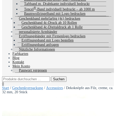
Taftband m. Drahtkante individuell bedruckt
®
Tencel
-Band individuell bedruckt – ab 1000 m
Baumwollringelband mit Logo bedrucken
Geschenkband mehrfarbig (4c) bedrucken
Geschenkband 4c-Druck ab 10 Rollen
Geschenkband 4c-Digitaldruck ab 1 Rolle
personalisierte Armbänder
Eröffnungsbänder mit Firmenlogo bedrucken
Eröffnungsband mit Logo bestellen
Eröffnungsband anfragen
Nützliche Informationen
Farbkarten
Blog
Kontakt
Mein Konto
Passwort vergessen
0
Start
/
Geschenkverpackung
/
Accessoires
/ Dekoknöpfe aus Filz, creme, ca.
32 mm, 20 Stück