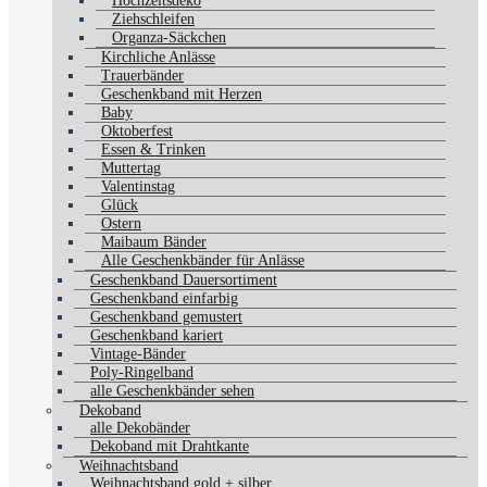
Hochzeitsdeko
Ziehschleifen
Organza-Säckchen
Kirchliche Anlässe
Trauerbänder
Geschenkband mit Herzen
Baby
Oktoberfest
Essen & Trinken
Muttertag
Valentinstag
Glück
Ostern
Maibaum Bänder
Alle Geschenkbänder für Anlässe
Geschenkband Dauersortiment
Geschenkband einfarbig
Geschenkband gemustert
Geschenkband kariert
Vintage-Bänder
Poly-Ringelband
alle Geschenkbänder sehen
Dekoband
alle Dekobänder
Dekoband mit Drahtkante
Weihnachtsband
Weihnachtsband gold + silber