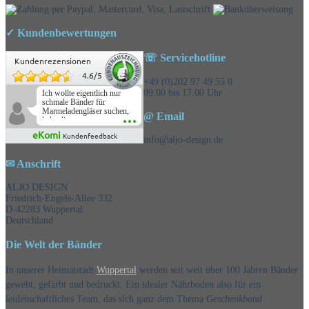
✓ Kundenbewertungen
☏ Servicehotline
Kundenrezensionen
4.6
/
5
+49 (0)202 97 49 55 0
09.00 bis 17.00 Uhr
Ich wollte eigentlich nur
schmale Bänder für
Marmeladengläser suchen,
@ Email
habe die
Überraschungsbänder
eKomi
Kundenfeedback
mitbestellt und war positiv
info@aljo-design.de
überrascht, schöne
Auswahl!
✉ Anschrift
ALJO DESIGN
Friedrich-Engels-Allee 332
D-42283 Wuppertal
Deutschland
Die Welt der Bänder
In unserer Heimatstadt
Wuppertal
werden seit weit über 100 Jahren Bänder
gewebt, gefärbt und bedruckt. Ein idealer Nährboden also für ein
leidenschaftliches Team, das sich ganz dem Thema
Geschenkband