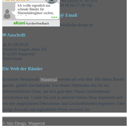
+49 (0)202 97 49 55 0
09.00 bis 17.00 Uhr
Ich wollte eigentlich nur
schmale Bänder für
Marmeladengläser suchen,
@ Email
habe die
Überraschungsbänder
eKomi
Kundenfeedback
mitbestellt und war positiv
info@aljo-design.de
überrascht, schöne
Auswahl!
✉ Anschrift
ALJO DESIGN
Friedrich-Engels-Allee 332
D-42283 Wuppertal
Deutschland
Die Welt der Bänder
In unserer Heimatstadt
Wuppertal
werden seit weit über 100 Jahren Bänder
gewebt, gefärbt und bedruckt. Ein idealer Nährboden also für ein
leidenschaftliches Team, das sich ganz dem Thema
Geschenkband
verschrieben hat. Lassen Sie sich in unserem Online-Shop inspirieren und
von den ausgefallenen Dekorations- und Geschenkbändern begeistern. Eine
riesige Auswahl und unglaubliche Preise erwarten Sie.
© Aljo Design, Wuppertal