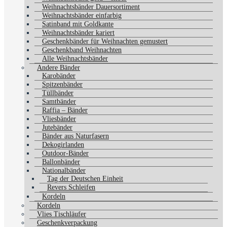
Weihnachtsbänder Dauersortiment
Weihnachtsbänder einfarbig
Satinband mit Goldkante
Weihnachtsbänder kariert
Geschenkbänder für Weihnachten gemustert
Geschenkband Weihnachten
Alle Weihnachtsbänder
Andere Bänder
Karobänder
Spitzenbänder
Tüllbänder
Samtbänder
Raffia – Bänder
Vliesbänder
Jutebänder
Bänder aus Naturfasern
Dekogirlanden
Outdoor-Bänder
Ballonbänder
Nationalbänder
Tag der Deutschen Einheit
Revers Schleifen
Kordeln
Kordeln
Vlies Tischläufer
Geschenkverpackung