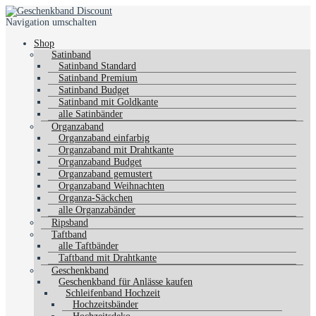
Navigation umschalten
Shop
Satinband
Satinband Standard
Satinband Premium
Satinband Budget
Satinband mit Goldkante
alle Satinbänder
Organzaband
Organzaband einfarbig
Organzaband mit Drahtkante
Organzaband Budget
Organzaband gemustert
Organzaband Weihnachten
Organza-Säckchen
alle Organzabänder
Ripsband
Taftband
alle Taftbänder
Taftband mit Drahtkante
Geschenkband
Geschenkband für Anlässe kaufen
Schleifenband Hochzeit
Hochzeitsbänder