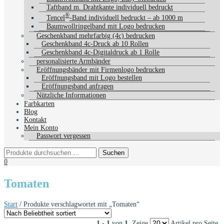
Taftband m. Drahtkante individuell bedruckt
®
Tencel
-Band individuell bedruckt – ab 1000 m
Baumwollringelband mit Logo bedrucken
Geschenkband mehrfarbig (4c) bedrucken
Geschenkband 4c-Druck ab 10 Rollen
Geschenkband 4c-Digitaldruck ab 1 Rolle
personalisierte Armbänder
Eröffnungsbänder mit Firmenlogo bedrucken
Eröffnungsband mit Logo bestellen
Eröffnungsband anfragen
Nützliche Informationen
Farbkarten
Blog
Kontakt
Mein Konto
Passwort vergessen
0
Tomaten
Start
/ Produkte verschlagwortet mit „Tomaten“
1 - 1
von
1
. Zeige
Artikel pro Seite.