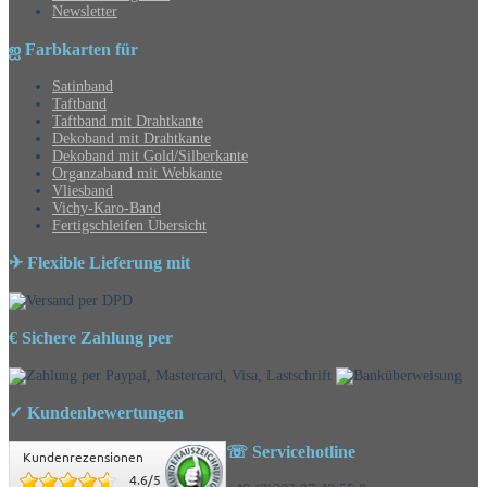
Newsletter
ஐ Farbkarten für
Satinband
Taftband
Taftband mit Drahtkante
Dekoband mit Drahtkante
Dekoband mit Gold/Silberkante
Organzaband mit Webkante
Vliesband
Vichy-Karo-Band
Fertigschleifen Übersicht
✈ Flexible Lieferung mit
€ Sichere Zahlung per
✓ Kundenbewertungen
☏ Servicehotline
Kundenrezensionen
4.6
/
5