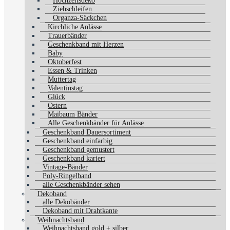
Hochzeitsdeko
Ziehschleifen
Organza-Säckchen
Kirchliche Anlässe
Trauerbänder
Geschenkband mit Herzen
Baby
Oktoberfest
Essen & Trinken
Muttertag
Valentinstag
Glück
Ostern
Maibaum Bänder
Alle Geschenkbänder für Anlässe
Geschenkband Dauersortiment
Geschenkband einfarbig
Geschenkband gemustert
Geschenkband kariert
Vintage-Bänder
Poly-Ringelband
alle Geschenkbänder sehen
Dekoband
alle Dekobänder
Dekoband mit Drahtkante
Weihnachtsband
Weihnachtsband gold + silber