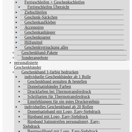
Fertigschleifen + Geschenkschleifen
Fertigschleifen Übersicht
Ziehschleifen
Geschenk-Säckchen
Geschenkaufkleber
Accessoires
Geschenkanhänger
Geschenkpapier
Hilfsmittel
Geschenkverpackung alles
Geschenkband-Pakete
Sonderangebote
personalisierte
Geschenkbänder
Geschenkband 1-farbig bedrucken
individuelle Geschenkbänder ab 1 Rolle
Geschenkband gestalten & bestellen
Doppelsatinbänder Farben
Druckfarben bei Thermotransferdruck
Schriftarten für Thermotransferdruck
Empfehlungen für ein gutes Druckergebnis
individuelles Geschenkband ab 20 Rollen
Doppelsatinband mit Logo, Easy-Siebdruck
Ripsband mit Logo, Easy-Siebdruck
Ripsband Satinstreifen personalisiert, Easy-
Siebdruck
Baumwollband mit Logo, Easy-Siebdruck