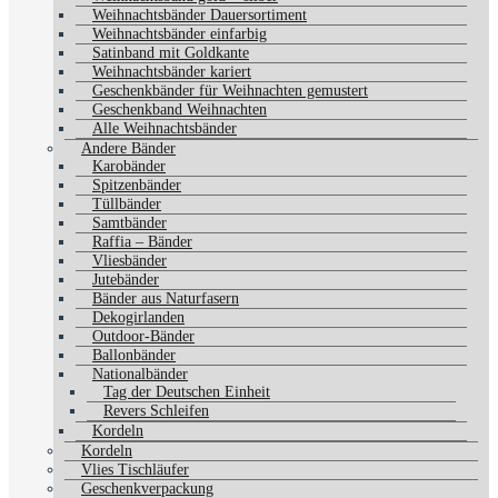
Weihnachtsbänder Dauersortiment
Weihnachtsbänder einfarbig
Satinband mit Goldkante
Weihnachtsbänder kariert
Geschenkbänder für Weihnachten gemustert
Geschenkband Weihnachten
Alle Weihnachtsbänder
Andere Bänder
Karobänder
Spitzenbänder
Tüllbänder
Samtbänder
Raffia – Bänder
Vliesbänder
Jutebänder
Bänder aus Naturfasern
Dekogirlanden
Outdoor-Bänder
Ballonbänder
Nationalbänder
Tag der Deutschen Einheit
Revers Schleifen
Kordeln
Kordeln
Vlies Tischläufer
Geschenkverpackung