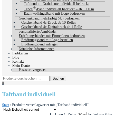
Taftband m. Drahtkante individuell bedruckt
®
Tencel
-Band individuell bedruckt – ab 1000 m
Baumwollringelband mit Logo bedrucken
Geschenkband mehrfarbig (4c) bedrucken
Geschenkband 4c-Druck ab 10 Rollen
Geschenkband 4c-Digitaldruck ab 1 Rolle
personalisierte Armbänder
Eröffnungsbänder mit Firmenlogo bedrucken
Eröffnungsband mit Logo bestellen
Eröffnungsband anfragen
Nützliche Informationen
Farbkarten
Blog
Kontakt
Mein Konto
Passwort vergessen
0
Taftband individuell
Start
/ Produkte verschlagwortet mit „Taftband individuell“
1 - 1
von
1
. Zeige
Artikel pro Seite.