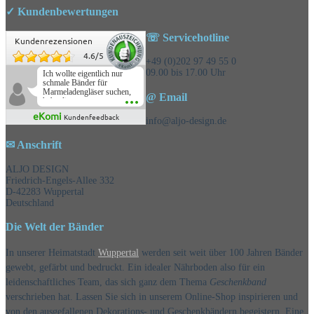
✓ Kundenbewertungen
☏ Servicehotline
Kundenrezensionen
4.6
/
5
+49 (0)202 97 49 55 0
09.00 bis 17.00 Uhr
Ich wollte eigentlich nur
schmale Bänder für
Marmeladengläser suchen,
@ Email
habe die
Überraschungsbänder
eKomi
Kundenfeedback
mitbestellt und war positiv
info@aljo-design.de
überrascht, schöne
Auswahl!
✉ Anschrift
ALJO DESIGN
Friedrich-Engels-Allee 332
D-42283 Wuppertal
Deutschland
Die Welt der Bänder
In unserer Heimatstadt
Wuppertal
werden seit weit über 100 Jahren Bänder
gewebt, gefärbt und bedruckt. Ein idealer Nährboden also für ein
leidenschaftliches Team, das sich ganz dem Thema
Geschenkband
verschrieben hat. Lassen Sie sich in unserem Online-Shop inspirieren und
von den ausgefallenen Dekorations- und Geschenkbändern begeistern. Eine