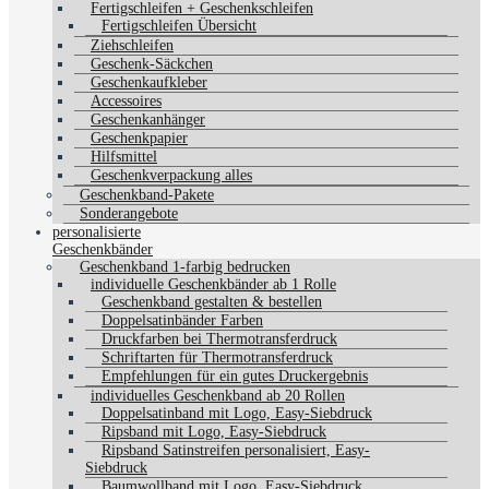
Fertigschleifen + Geschenkschleifen
Fertigschleifen Übersicht
Ziehschleifen
Geschenk-Säckchen
Geschenkaufkleber
Accessoires
Geschenkanhänger
Geschenkpapier
Hilfsmittel
Geschenkverpackung alles
Geschenkband-Pakete
Sonderangebote
personalisierte
Geschenkbänder
Geschenkband 1-farbig bedrucken
individuelle Geschenkbänder ab 1 Rolle
Geschenkband gestalten & bestellen
Doppelsatinbänder Farben
Druckfarben bei Thermotransferdruck
Schriftarten für Thermotransferdruck
Empfehlungen für ein gutes Druckergebnis
individuelles Geschenkband ab 20 Rollen
Doppelsatinband mit Logo, Easy-Siebdruck
Ripsband mit Logo, Easy-Siebdruck
Ripsband Satinstreifen personalisiert, Easy-
Siebdruck
Baumwollband mit Logo, Easy-Siebdruck