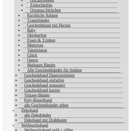
Hochzeitsdeko
Ziehschleifen
Organza-Säckchen
Kirchliche Anlässe
Trauerbänder
Geschenkband mit Herzen
Baby
Oktoberfest
Essen & Trinken
Muttertag
Valentinstag
Glück
Ostern
Maibaum Bänder
Alle Geschenkbänder für Anlässe
Geschenkband Dauersortiment
Geschenkband einfarbig
Geschenkband gemustert
Geschenkband kariert
Vintage-Bänder
Poly-Ringelband
alle Geschenkbänder sehen
Dekoband
alle Dekobänder
Dekoband mit Drahtkante
Weihnachtsband
Weihnachtsband gold + silber