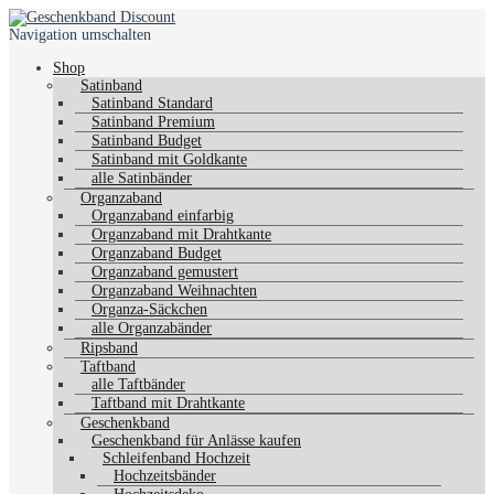
Navigation umschalten
Shop
Satinband
Satinband Standard
Satinband Premium
Satinband Budget
Satinband mit Goldkante
alle Satinbänder
Organzaband
Organzaband einfarbig
Organzaband mit Drahtkante
Organzaband Budget
Organzaband gemustert
Organzaband Weihnachten
Organza-Säckchen
alle Organzabänder
Ripsband
Taftband
alle Taftbänder
Taftband mit Drahtkante
Geschenkband
Geschenkband für Anlässe kaufen
Schleifenband Hochzeit
Hochzeitsbänder