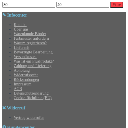
Min.
Max.
Filter
Preis
Preis
✎ Infocenter
Kontakt
Über uns
Warenkunde Bänder
Farbmuster anfordern
Warum registrieren?
Lieferzeit
Bevorzugte Bearbeitung
Versandkosten
Was ist ein PlusProdukt?
Zahlung und Lieferung
Abholung
Widerrufsrecht
Rücksendungen
Impressum
AGB
Datenschutzerklärung
Cookie-Richtlinie (EU)
❌ Widerruf
Vertrag widerrufen
✪ Kundencenter