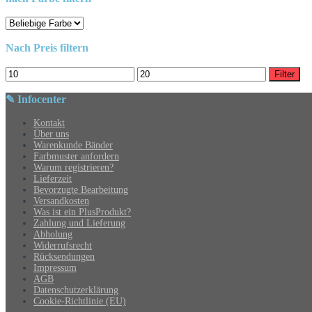
Nach Preis filtern
Min.
Max.
Filter
Preis
Preis
✎ Infocenter
Kontakt
Über uns
Warenkunde Bänder
Farbmuster anfordern
Warum registrieren?
Lieferzeit
Bevorzugte Bearbeitung
Versandkosten
Was ist ein PlusProdukt?
Zahlung und Lieferung
Abholung
Widerrufsrecht
Rücksendungen
Impressum
AGB
Datenschutzerklärung
Cookie-Richtlinie (EU)