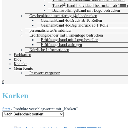
®
Tencel
-Band individuell bedruckt – ab 1000
Baumwollringelband mit Logo bedrucken
Geschenkband mehrfarbig (4c) bedrucken
Geschenkband 4c-Druck ab 10 Rollen
Geschenkband 4c-Digitaldruck ab 1 Rolle
personalisierte Armbänder
Eröffnungsbänder mit Firmenlogo bedrucken
Eröffnungsband mit Logo bestellen
Eröffnungsband anfragen
Nützliche Informationen
Farbkarten
Blog
Kontakt
Mein Konto
Passwort vergessen
0
Korken
Start
/ Produkte verschlagwortet mit „Korken“