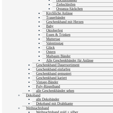
Hochzeitsdeko
Ziehschleifen
Organza-Säckchen
Kirchliche Anlässe
Trauerbänder
Geschenkband mit Herzen
Baby
Oktoberfest
Essen & Trinken
Muttertag
Valentinstag
Glück
Ostern
Maibaum Bänder
Alle Geschenkbänder für Anlässe
Geschenkband Dauersortiment
Geschenkband einfarbig
Geschenkband gemustert
Geschenkband kariert
Vintage-Bänder
Poly-Ringelband
alle Geschenkbänder sehen
Dekoband
alle Dekobänder
Dekoband mit Drahtkante
Weihnachtsband
Weihnachtsband gold + silber