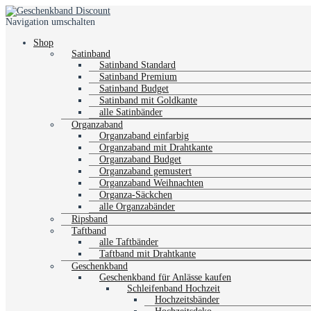
Navigation umschalten
Shop
Satinband
Satinband Standard
Satinband Premium
Satinband Budget
Satinband mit Goldkante
alle Satinbänder
Organzaband
Organzaband einfarbig
Organzaband mit Drahtkante
Organzaband Budget
Organzaband gemustert
Organzaband Weihnachten
Organza-Säckchen
alle Organzabänder
Ripsband
Taftband
alle Taftbänder
Taftband mit Drahtkante
Geschenkband
Geschenkband für Anlässe kaufen
Schleifenband Hochzeit
Hochzeitsbänder