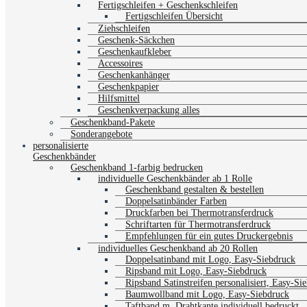
Fertigschleifen + Geschenkschleifen
Fertigschleifen Übersicht
Ziehschleifen
Geschenk-Säckchen
Geschenkaufkleber
Accessoires
Geschenkanhänger
Geschenkpapier
Hilfsmittel
Geschenkverpackung alles
Geschenkband-Pakete
Sonderangebote
personalisierte
Geschenkbänder
Geschenkband 1-farbig bedrucken
individuelle Geschenkbänder ab 1 Rolle
Geschenkband gestalten & bestellen
Doppelsatinbänder Farben
Druckfarben bei Thermotransferdruck
Schriftarten für Thermotransferdruck
Empfehlungen für ein gutes Druckergebnis
individuelles Geschenkband ab 20 Rollen
Doppelsatinband mit Logo, Easy-Siebdruck
Ripsband mit Logo, Easy-Siebdruck
Ripsband Satinstreifen personalisiert, Easy-Si
Baumwollband mit Logo, Easy-Siebdruck
Taftband m. Drahtkante individuell bedruckt