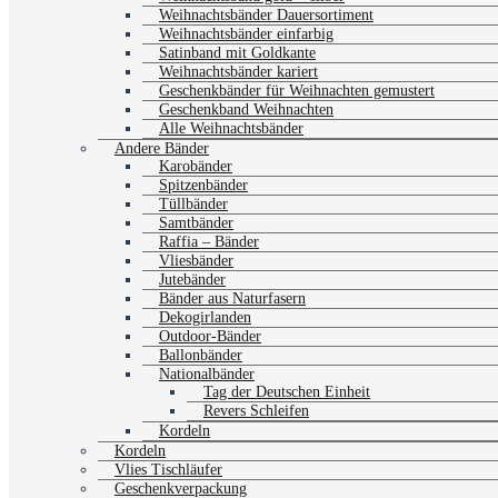
Weihnachtsbänder Dauersortiment
Weihnachtsbänder einfarbig
Satinband mit Goldkante
Weihnachtsbänder kariert
Geschenkbänder für Weihnachten gemustert
Geschenkband Weihnachten
Alle Weihnachtsbänder
Andere Bänder
Karobänder
Spitzenbänder
Tüllbänder
Samtbänder
Raffia – Bänder
Vliesbänder
Jutebänder
Bänder aus Naturfasern
Dekogirlanden
Outdoor-Bänder
Ballonbänder
Nationalbänder
Tag der Deutschen Einheit
Revers Schleifen
Kordeln
Kordeln
Vlies Tischläufer
Geschenkverpackung