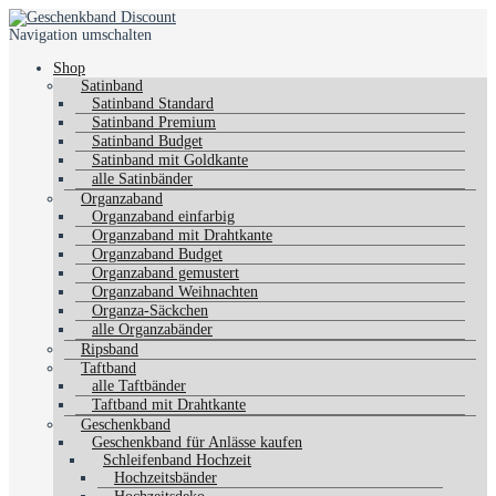
Navigation umschalten
Shop
Satinband
Satinband Standard
Satinband Premium
Satinband Budget
Satinband mit Goldkante
alle Satinbänder
Organzaband
Organzaband einfarbig
Organzaband mit Drahtkante
Organzaband Budget
Organzaband gemustert
Organzaband Weihnachten
Organza-Säckchen
alle Organzabänder
Ripsband
Taftband
alle Taftbänder
Taftband mit Drahtkante
Geschenkband
Geschenkband für Anlässe kaufen
Schleifenband Hochzeit
Hochzeitsbänder