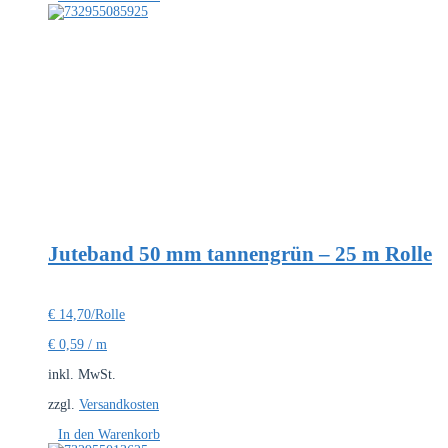
Juteband 50 mm tannengrün – 25 m Rolle
€
14,70
/Rolle
€
0,59
/
m
inkl. MwSt.
zzgl.
Versandkosten
In den Warenkorb