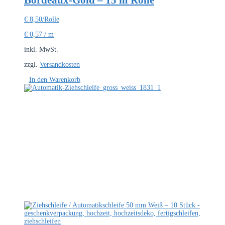
Bordeaux-Gold – 15 m Rolle
€
8,50
/Rolle
€
0,57
/
m
inkl. MwSt.
zzgl.
Versandkosten
In den Warenkorb