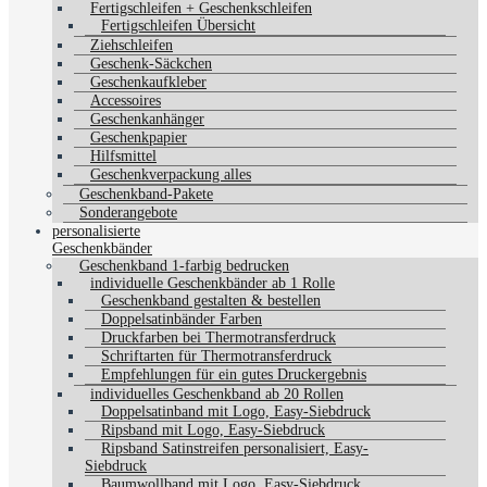
Fertigschleifen + Geschenkschleifen
Fertigschleifen Übersicht
Ziehschleifen
Geschenk-Säckchen
Geschenkaufkleber
Accessoires
Geschenkanhänger
Geschenkpapier
Hilfsmittel
Geschenkverpackung alles
Geschenkband-Pakete
Sonderangebote
personalisierte
Geschenkbänder
Geschenkband 1-farbig bedrucken
individuelle Geschenkbänder ab 1 Rolle
Geschenkband gestalten & bestellen
Doppelsatinbänder Farben
Druckfarben bei Thermotransferdruck
Schriftarten für Thermotransferdruck
Empfehlungen für ein gutes Druckergebnis
individuelles Geschenkband ab 20 Rollen
Doppelsatinband mit Logo, Easy-Siebdruck
Ripsband mit Logo, Easy-Siebdruck
Ripsband Satinstreifen personalisiert, Easy-
Siebdruck
Baumwollband mit Logo, Easy-Siebdruck