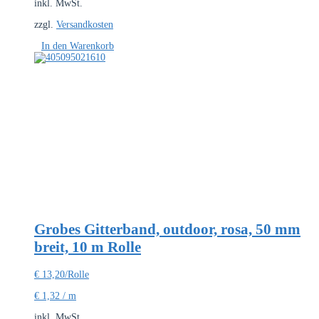
inkl. MwSt.
zzgl.
Versandkosten
In den Warenkorb
Grobes Gitterband, outdoor, rosa, 50 mm
breit, 10 m Rolle
€
13,20
/Rolle
€
1,32
/
m
inkl. MwSt.