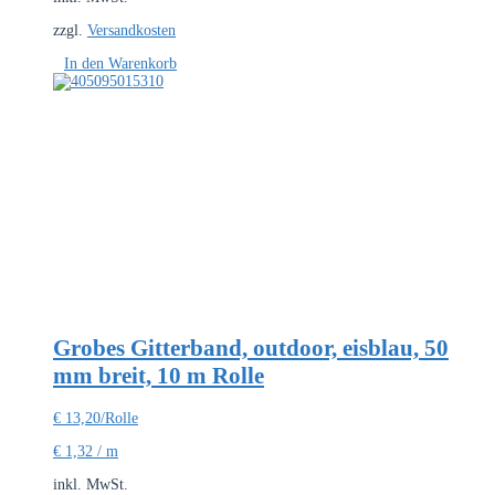
zzgl.
Versandkosten
In den Warenkorb
Grobes Gitterband, outdoor, eisblau, 50
mm breit, 10 m Rolle
€
13,20
/Rolle
€
1,32
/
m
inkl. MwSt.