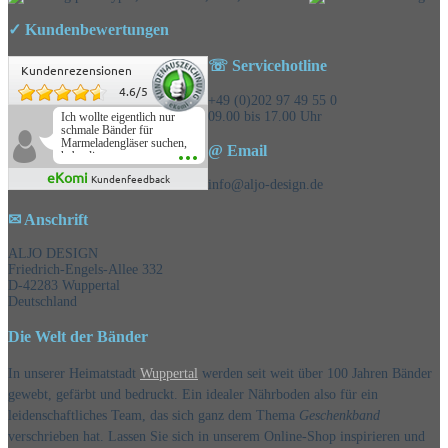
✓ Kundenbewertungen
☏ Servicehotline
Kundenrezensionen
4.6
/
5
+49 (0)202 97 49 55 0
09.00 bis 17.00 Uhr
Ich wollte eigentlich nur
schmale Bänder für
Marmeladengläser suchen,
@ Email
habe die
Überraschungsbänder
eKomi
Kundenfeedback
mitbestellt und war positiv
info@aljo-design.de
überrascht, schöne
Auswahl!
✉ Anschrift
ALJO DESIGN
Friedrich-Engels-Allee 332
D-42283 Wuppertal
Deutschland
Die Welt der Bänder
In unserer Heimatstadt
Wuppertal
werden seit weit über 100 Jahren Bänder
gewebt, gefärbt und bedruckt. Ein idealer Nährboden also für ein
leidenschaftliches Team, das sich ganz dem Thema
Geschenkband
verschrieben hat. Lassen Sie sich in unserem Online-Shop inspirieren und