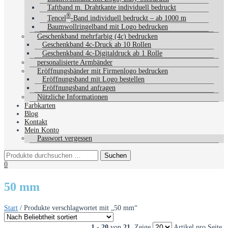
Taftband m. Drahtkante individuell bedruckt
®
Tencel
-Band individuell bedruckt – ab 1000 m
Baumwollringelband mit Logo bedrucken
Geschenkband mehrfarbig (4c) bedrucken
Geschenkband 4c-Druck ab 10 Rollen
Geschenkband 4c-Digitaldruck ab 1 Rolle
personalisierte Armbänder
Eröffnungsbänder mit Firmenlogo bedrucken
Eröffnungsband mit Logo bestellen
Eröffnungsband anfragen
Nützliche Informationen
Farbkarten
Blog
Kontakt
Mein Konto
Passwort vergessen
0
50 mm
Start
/ Produkte verschlagwortet mit „50 mm“
1 - 20
von
21
. Zeige
Artikel pro Seite.