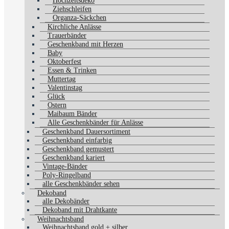
Hochzeitsdeko
Ziehschleifen
Organza-Säckchen
Kirchliche Anlässe
Trauerbänder
Geschenkband mit Herzen
Baby
Oktoberfest
Essen & Trinken
Muttertag
Valentinstag
Glück
Ostern
Maibaum Bänder
Alle Geschenkbänder für Anlässe
Geschenkband Dauersortiment
Geschenkband einfarbig
Geschenkband gemustert
Geschenkband kariert
Vintage-Bänder
Poly-Ringelband
alle Geschenkbänder sehen
Dekoband
alle Dekobänder
Dekoband mit Drahtkante
Weihnachtsband
Weihnachtsband gold + silber