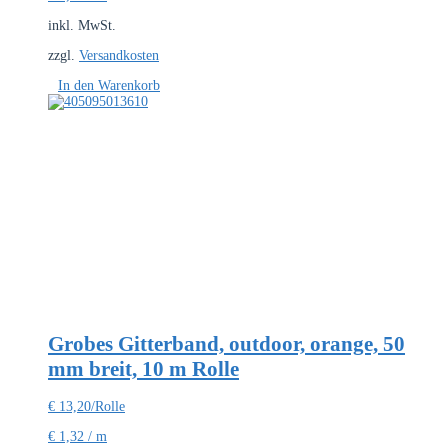
inkl. MwSt.
zzgl.
Versandkosten
In den Warenkorb
Grobes Gitterband, outdoor, orange, 50
mm breit, 10 m Rolle
€
13,20
/Rolle
€
1,32
/
m