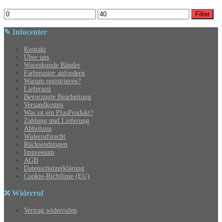
Min.
Max.
Filter
Preis
Preis
✎ Infocenter
Kontakt
Über uns
Warenkunde Bänder
Farbmuster anfordern
Warum registrieren?
Lieferzeit
Bevorzugte Bearbeitung
Versandkosten
Was ist ein PlusProdukt?
Zahlung und Lieferung
Abholung
Widerrufsrecht
Rücksendungen
Impressum
AGB
Datenschutzerklärung
Cookie-Richtlinie (EU)
❌ Widerruf
Vertrag widerrufen