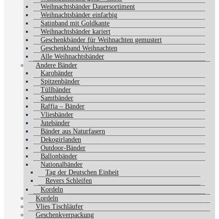
Weihnachtsbänder Dauersortiment
Weihnachtsbänder einfarbig
Satinband mit Goldkante
Weihnachtsbänder kariert
Geschenkbänder für Weihnachten gemustert
Geschenkband Weihnachten
Alle Weihnachtsbänder
Andere Bänder
Karobänder
Spitzenbänder
Tüllbänder
Samtbänder
Raffia – Bänder
Vliesbänder
Jutebänder
Bänder aus Naturfasern
Dekogirlanden
Outdoor-Bänder
Ballonbänder
Nationalbänder
Tag der Deutschen Einheit
Revers Schleifen
Kordeln
Kordeln
Vlies Tischläufer
Geschenkverpackung