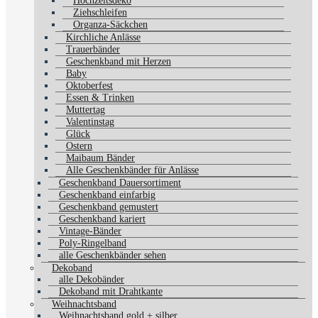
Hochzeitsdeko
Ziehschleifen
Organza-Säckchen
Kirchliche Anlässe
Trauerbänder
Geschenkband mit Herzen
Baby
Oktoberfest
Essen & Trinken
Muttertag
Valentinstag
Glück
Ostern
Maibaum Bänder
Alle Geschenkbänder für Anlässe
Geschenkband Dauersortiment
Geschenkband einfarbig
Geschenkband gemustert
Geschenkband kariert
Vintage-Bänder
Poly-Ringelband
alle Geschenkbänder sehen
Dekoband
alle Dekobänder
Dekoband mit Drahtkante
Weihnachtsband
Weihnachtsband gold + silber