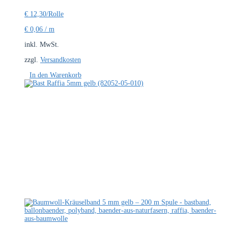
€
12,30
/Rolle
€
0,06
/
m
inkl. MwSt.
zzgl.
Versandkosten
In den Warenkorb