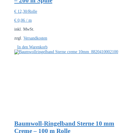
– 200 m Spule
€
12,30
/Rolle
€
0,06
/
m
inkl. MwSt.
zzgl.
Versandkosten
In den Warenkorb
Baumwoll-Ringelband Sterne 10 mm
Creme – 100 m Rolle