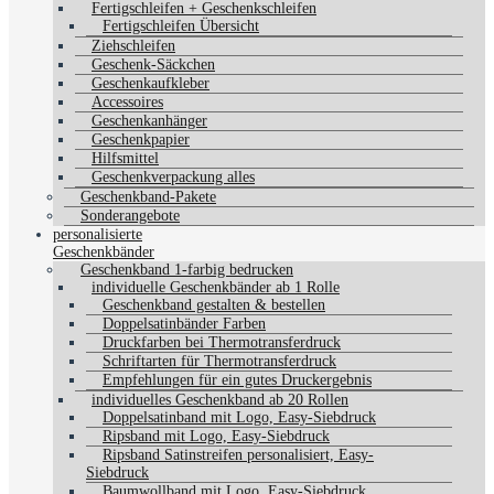
Fertigschleifen + Geschenkschleifen
Fertigschleifen Übersicht
Ziehschleifen
Geschenk-Säckchen
Geschenkaufkleber
Accessoires
Geschenkanhänger
Geschenkpapier
Hilfsmittel
Geschenkverpackung alles
Geschenkband-Pakete
Sonderangebote
personalisierte
Geschenkbänder
Geschenkband 1-farbig bedrucken
individuelle Geschenkbänder ab 1 Rolle
Geschenkband gestalten & bestellen
Doppelsatinbänder Farben
Druckfarben bei Thermotransferdruck
Schriftarten für Thermotransferdruck
Empfehlungen für ein gutes Druckergebnis
individuelles Geschenkband ab 20 Rollen
Doppelsatinband mit Logo, Easy-Siebdruck
Ripsband mit Logo, Easy-Siebdruck
Ripsband Satinstreifen personalisiert, Easy-
Siebdruck
Baumwollband mit Logo, Easy-Siebdruck