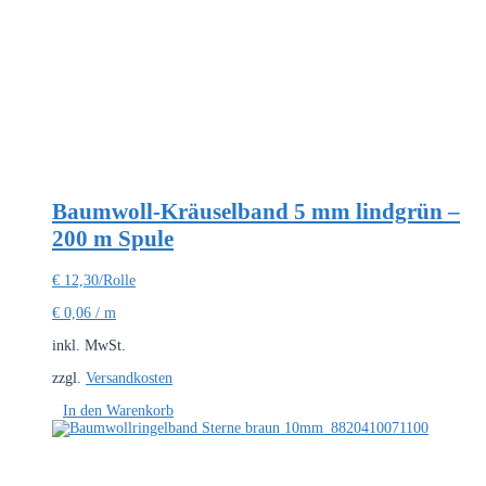
Baumwoll-Kräuselband 5 mm lindgrün –
200 m Spule
€
12,30
/Rolle
€
0,06
/
m
inkl. MwSt.
zzgl.
Versandkosten
In den Warenkorb