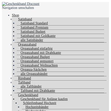
Navigation umschalten
Shop
Satinband
Satinband Standard
Satinband Premium
Satinband Budget
Satinband mit Goldkante
alle Satinbänder
Organzaband
Organzaband einfarbig
Organzaband mit Drahtkante
Organzaband Budget
Organzaband gemustert
Organzaband Weihnachten
Organza-Säckchen
alle Organzabänder
Ripsband
Taftband
alle Taftbänder
Taftband mit Drahtkante
Geschenkband
Geschenkband für Anlässe kaufen
Schleifenband Hochzeit
Hochzeitsbänder