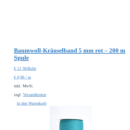
Baumwoll-Kräuselband 5 mm rot – 200 m
Spule
€
12,30
/Rolle
€
0,06
/
m
inkl. MwSt.
zzgl.
Versandkosten
In den Warenkorb