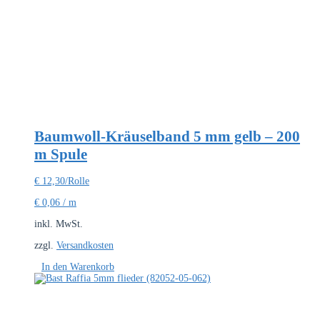
Baumwoll-Kräuselband 5 mm gelb – 200
m Spule
€
12,30
/Rolle
€
0,06
/
m
inkl. MwSt.
zzgl.
Versandkosten
In den Warenkorb