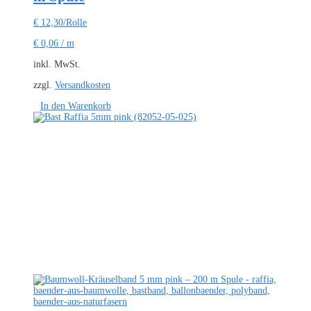
€
12,30
/Rolle
€
0,06
/
m
inkl. MwSt.
zzgl.
Versandkosten
In den Warenkorb