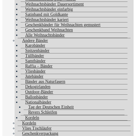
Weihnachtsbänder Dauersortiment
Weihnachtsbänder einfarbig
Satinband mit Goldkante
Weihnachtsbänder kariert
Geschenkbänder für Weihnachten gemustert
Geschenkband Weihnachten
Alle Weihnachtsbänder
Andere Bänder
Karobänder
Spitzenbänder
Tüllbänder
Samtbänder
Raffia – Bänder
Vliesbänder
Jutebänder
Bänder aus Naturfasern
Dekogirlanden
Outdoor-Bänder
Ballonbänder
Nationalbänder
Tag der Deutschen Einheit
Revers Schleifen
Kordeln
Kordeln
Vlies Tischläufer
Geschenkverpackung