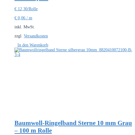
€
12,30
/Rolle
€
0,06
/
m
inkl. MwSt.
zzgl.
Versandkosten
In den Warenkorb
Baumwoll-Ringelband Sterne 10 mm Grau
– 100 m Rolle