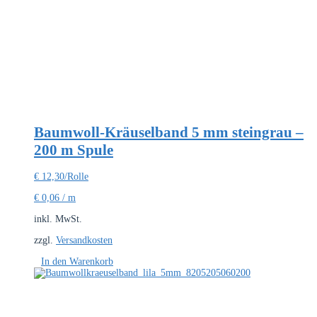
Baumwoll-Kräuselband 5 mm steingrau –
200 m Spule
€
12,30
/Rolle
€
0,06
/
m
inkl. MwSt.
zzgl.
Versandkosten
In den Warenkorb