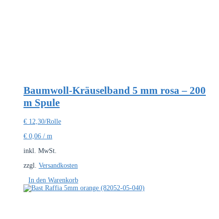
Baumwoll-Kräuselband 5 mm rosa – 200
m Spule
€
12,30
/Rolle
€
0,06
/
m
inkl. MwSt.
zzgl.
Versandkosten
In den Warenkorb