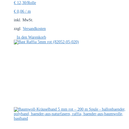
€
12,30
/Rolle
€
0,06
/
m
inkl. MwSt.
zzgl.
Versandkosten
In den Warenkorb