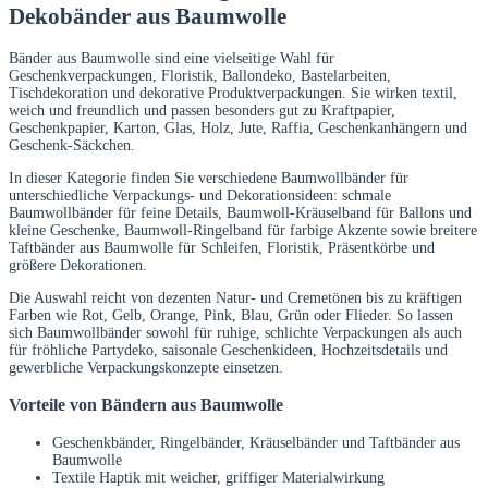
Dekobänder aus Baumwolle
Bänder aus Baumwolle sind eine vielseitige Wahl für
Geschenkverpackungen, Floristik, Ballondeko, Bastelarbeiten,
Tischdekoration und dekorative Produktverpackungen. Sie wirken textil,
weich und freundlich und passen besonders gut zu Kraftpapier,
Geschenkpapier, Karton, Glas, Holz, Jute, Raffia, Geschenkanhängern und
Geschenk-Säckchen.
In dieser Kategorie finden Sie verschiedene Baumwollbänder für
unterschiedliche Verpackungs- und Dekorationsideen: schmale
Baumwollbänder für feine Details, Baumwoll-Kräuselband für Ballons und
kleine Geschenke, Baumwoll-Ringelband für farbige Akzente sowie breitere
Taftbänder aus Baumwolle für Schleifen, Floristik, Präsentkörbe und
größere Dekorationen.
Die Auswahl reicht von dezenten Natur- und Cremetönen bis zu kräftigen
Farben wie Rot, Gelb, Orange, Pink, Blau, Grün oder Flieder. So lassen
sich Baumwollbänder sowohl für ruhige, schlichte Verpackungen als auch
für fröhliche Partydeko, saisonale Geschenkideen, Hochzeitsdetails und
gewerbliche Verpackungskonzepte einsetzen.
Vorteile von Bändern aus Baumwolle
Geschenkbänder, Ringelbänder, Kräuselbänder und Taftbänder aus
Baumwolle
Textile Haptik mit weicher, griffiger Materialwirkung