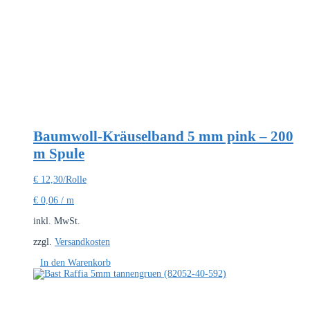
Baumwoll-Kräuselband 5 mm pink – 200
m Spule
€
12,30
/Rolle
€
0,06
/
m
inkl. MwSt.
zzgl.
Versandkosten
In den Warenkorb