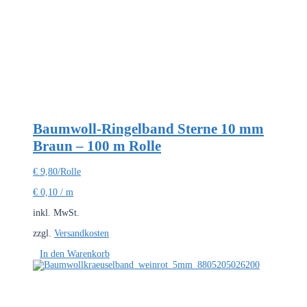
Baumwoll-Ringelband Sterne 10 mm
Braun – 100 m Rolle
€
9,80
/Rolle
€
0,10
/
m
inkl. MwSt.
zzgl.
Versandkosten
In den Warenkorb