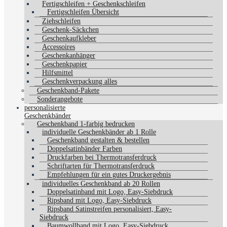
Fertigschleifen + Geschenkschleifen
Fertigschleifen Übersicht
Ziehschleifen
Geschenk-Säckchen
Geschenkaufkleber
Accessoires
Geschenkanhänger
Geschenkpapier
Hilfsmittel
Geschenkverpackung alles
Geschenkband-Pakete
Sonderangebote
personalisierte
Geschenkbänder
Geschenkband 1-farbig bedrucken
individuelle Geschenkbänder ab 1 Rolle
Geschenkband gestalten & bestellen
Doppelsatinbänder Farben
Druckfarben bei Thermotransferdruck
Schriftarten für Thermotransferdruck
Empfehlungen für ein gutes Druckergebnis
individuelles Geschenkband ab 20 Rollen
Doppelsatinband mit Logo, Easy-Siebdruck
Ripsband mit Logo, Easy-Siebdruck
Ripsband Satinstreifen personalisiert, Easy-
Siebdruck
Baumwollband mit Logo, Easy-Siebdruck