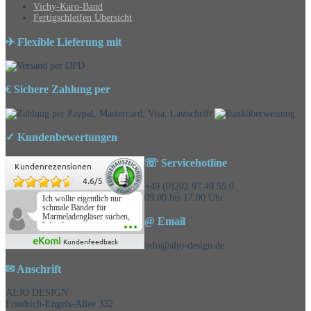
Vichy-Karo-Band
Fertigschleifen Übersicht
✈ Flexible Lieferung mit
€ Sichere Zahlung per
✓ Kundenbewertungen
☏ Servicehotline
Kundenrezensionen
4.6
/
5
+49 (0)202 97 49 55 0
09.00 bis 17.00 Uhr
Ich wollte eigentlich nur
schmale Bänder für
Marmeladengläser suchen,
@ Email
habe die
Überraschungsbänder
eKomi
Kundenfeedback
mitbestellt und war positiv
info@aljo-design.de
überrascht, schöne
Auswahl!
✉ Anschrift
ALJO DESIGN
Friedrich-Engels-Allee 332