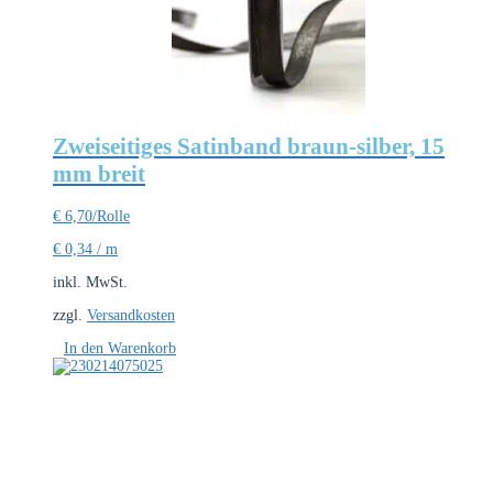
Zweiseitiges Satinband braun-silber, 15
mm breit
€
6,70
/Rolle
€
0,34
/
m
inkl. MwSt.
zzgl.
Versandkosten
In den Warenkorb