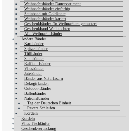
Weihnachtsbänder Dauersortiment
Weihnachtsbänder einfarbig
Satinband mit Goldkante
Weihnachtsbänder kariert
Geschenkbänder für Weihnachten gemustert
Geschenkband Weihnachten
Alle Weihnachtsbänder
Andere Bänder
Karobänder
Spitzenbänder
Tüllbänder
Samtbänder
Raffia – Bänder
Vliesbänder
Jutebänder
Bänder aus Naturfasern
Dekogirlanden
Outdoor-Bänder
Ballonbänder
Nationalbänder
Tag der Deutschen Einheit
Revers Schleifen
Kordeln
Kordeln
Vlies Tischläufer
Geschenkverpackung