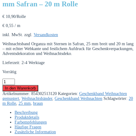
mm Safran – 20 m Rolle
€
10,90
/Rolle
€
0,55
/
m
inkl. MwSt.
zzgl.
Versandkosten
Weihnachtsband Organza mit Sternen in Safran, 25 mm breit und 20 m lang
– mit echter Webkante und festlichem Aufdruck für Geschenkverpackungen,
Adventsdekoration und Weihnachtsdeko.
Lieferzeit:
2-4 Werktage
Vorrätig
Weihnachtsband
Organza
In den Warenkorb
mit
Artikelnummer:
854302513120
Kategorien:
Geschenkband Weihnachten
Sternen
gemustert
,
Weihnachtsbänder
,
Geschenkband Weihnachten
Schlagwörter:
20
25
m Rolle
,
25 mm
,
braun
mm
Safran
Beschreibung
–
Produktdetails
20
Farbempfehlungen
m
Häufige Fragen
Rolle
Zusätzliche Information
Menge