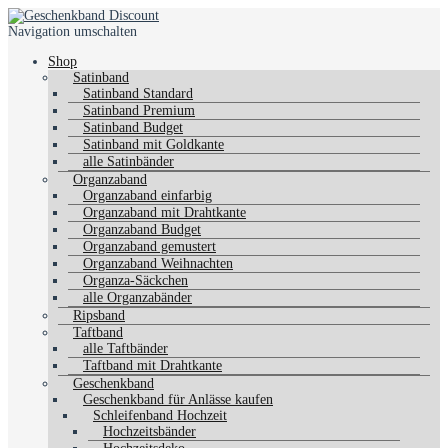
Navigation umschalten
Shop
Satinband
Satinband Standard
Satinband Premium
Satinband Budget
Satinband mit Goldkante
alle Satinbänder
Organzaband
Organzaband einfarbig
Organzaband mit Drahtkante
Organzaband Budget
Organzaband gemustert
Organzaband Weihnachten
Organza-Säckchen
alle Organzabänder
Ripsband
Taftband
alle Taftbänder
Taftband mit Drahtkante
Geschenkband
Geschenkband für Anlässe kaufen
Schleifenband Hochzeit
Hochzeitsbänder