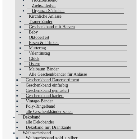
Hochzeitsdeko
Ziehschleifen
Organza-Säckchen
Kirchliche Anlässe
Trauerbänder
Geschenkband mit Herzen
Baby
Oktoberfest
Essen & Trinken
Muttertag
Valentinstag
Glück
Ostern
Maibaum Bänder
Alle Geschenkbänder für Anlässe
Geschenkband Dauersortiment
Geschenkband einfarbig
Geschenkband gemustert
Geschenkband kariert
Vintage-Bänder
Poly-Ringelband
alle Geschenkbänder sehen
Dekoband
alle Dekobänder
Dekoband mit Drahtkante
Weihnachtsband
Weihnachtsband gold + silber