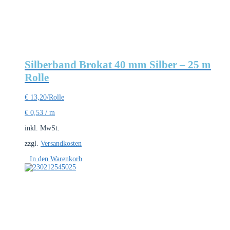
Silberband Brokat 40 mm Silber – 25 m
Rolle
€
13,20
/Rolle
€
0,53
/
m
inkl. MwSt.
zzgl.
Versandkosten
In den Warenkorb