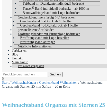
Taftband m. Drahtkante individuell bedruckt
®
Tencel
-Band individuell bedruckt – ab 1000 m
Baumwollringelband mit Logo bedrucken
Geschenkband mehrfarbig (4c) bedrucken
Geschenkband 4c-Druck ab 10 Rollen
Geschenkband 4c-Digitaldruck ab 1 Rolle
personalisierte Armbänder
Eröffnungsbänder mit Firmenlogo bedrucken
Eröffnungsband mit Logo bestellen
Eröffnungsband anfragen
Nützliche Informationen
Farbkarten
Blog
Kontakt
Mein Konto
Passwort vergessen
0
Start
/
Weihnachtsbänder
/
Geschenkband Weihnachten
/ Weihnachtsband
Organza mit Sternen 25 mm Safran – 20 m Rolle
Weihnachtsband Organza mit Sternen 25