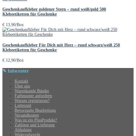
Geschenkaufkleber goldener Stern – rund weiß/gold 500
Klebeetiketten für Geschenke
€
13,90
/Box
Geschenkaufkleber Für Dich mit Herz – rund schwarz/weiß 250
Klebeetiketten für Geschenke
€
12,90
/Box
✎ Infocenter
Kontakt
Über uns
Warenkunde Bänder
Farbmuster anfordern
Warum registrieren?
Lieferzeit
Bevorzugte Bearbeitung
Versandkosten
Was ist ein PlusProdukt?
Zahlung und Lieferung
Abholung
Widerrufsrecht