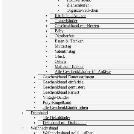
Hochzeitsdeko
Ziehschleifen
Organza-Säckchen
Kirchliche Anlässe
Trauerbänder
Geschenkband mit Herzen
Baby
Oktoberfest
Essen & Trinken
Muttertag
Valentinstag
Glück
Ostern
Maibaum Bänder
Alle Geschenkbänder für Anlässe
Geschenkband Dauersortiment
Geschenkband einfarbig
Geschenkband gemustert
Geschenkband kariert
Vintage-Bänder
Poly-Ringelband
alle Geschenkbänder sehen
Dekoband
alle Dekobänder
Dekoband mit Drahtkante
Weihnachtsband
Weihnachtsband gold + silber