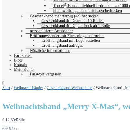
®
Tencel
-Band individuell bedruckt – ab 1000
Baumwollringelband mit Logo bedrucken
Geschenkband mehrfarbig (4c) bedrucken
Geschenkband 4c-Druck ab 10 Rollen
Geschenkband 4c-Digitaldruck ab 1 Rolle
personalisierte Armbänder
Eröffnungsbänder mit Firmenlogo bedrucken
Eröffnungsband mit Logo bestellen
Eröffnungsband anfragen
Nützliche Informationen
Farbkarten
Blog
Kontakt
Mein Konto
Passwort vergessen
0
Start
/
Weihnachtsbänder
/
Geschenkband Weihnachten
/ Weihnachtsband „Me
Weihnachtsband „Merry X-Mas“, we
€
12,30
/Rolle
€
0,62
/
m