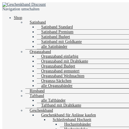
Navigation umschalten
Shop
Satinband
Satinband Standard
Satinband Premium
Satinband Budget
Satinband mit Goldkante
alle Satinbänder
Organzaband
Organzaband einfarbig
Organzaband mit Drahtkante
Organzaband Budget
Organzaband gemustert
Organzaband Weihnachten
Organza-Säckchen
alle Organzabänder
Ripsband
Taftband
alle Taftbänder
Taftband mit Drahtkante
Geschenkband
Geschenkband für Anlässe kaufen
Schleifenband Hochzeit
Hochzeitsbänder