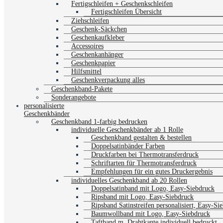
Fertigschleifen + Geschenkschleifen
Fertigschleifen Übersicht
Ziehschleifen
Geschenk-Säckchen
Geschenkaufkleber
Accessoires
Geschenkanhänger
Geschenkpapier
Hilfsmittel
Geschenkverpackung alles
Geschenkband-Pakete
Sonderangebote
personalisierte
Geschenkbänder
Geschenkband 1-farbig bedrucken
individuelle Geschenkbänder ab 1 Rolle
Geschenkband gestalten & bestellen
Doppelsatinbänder Farben
Druckfarben bei Thermotransferdruck
Schriftarten für Thermotransferdruck
Empfehlungen für ein gutes Druckergebnis
individuelles Geschenkband ab 20 Rollen
Doppelsatinband mit Logo, Easy-Siebdruck
Ripsband mit Logo, Easy-Siebdruck
Ripsband Satinstreifen personalisiert, Easy-Si
Baumwollband mit Logo, Easy-Siebdruck
Taftband m. Drahtkante individuell bedruckt