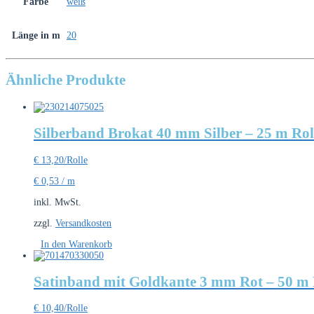
Farbe
weiß
Länge in m
20
Ähnliche Produkte
Silberband Brokat 40 mm Silber – 25 m Rol
€
13,20
/Rolle
€
0,53
/
m
inkl. MwSt.
zzgl.
Versandkosten
In den Warenkorb
Satinband mit Goldkante 3 mm Rot – 50 m 
€
10,40
/Rolle