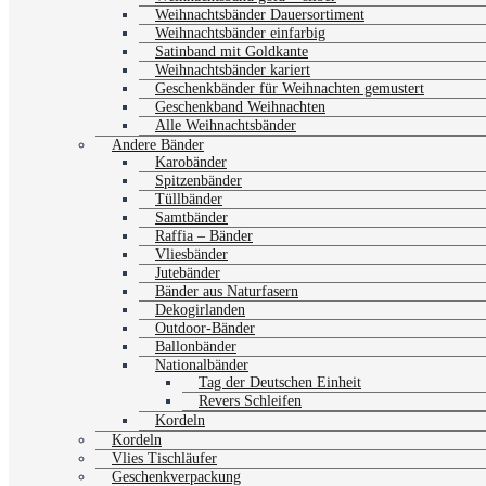
Weihnachtsbänder Dauersortiment
Weihnachtsbänder einfarbig
Satinband mit Goldkante
Weihnachtsbänder kariert
Geschenkbänder für Weihnachten gemustert
Geschenkband Weihnachten
Alle Weihnachtsbänder
Andere Bänder
Karobänder
Spitzenbänder
Tüllbänder
Samtbänder
Raffia – Bänder
Vliesbänder
Jutebänder
Bänder aus Naturfasern
Dekogirlanden
Outdoor-Bänder
Ballonbänder
Nationalbänder
Tag der Deutschen Einheit
Revers Schleifen
Kordeln
Kordeln
Vlies Tischläufer
Geschenkverpackung