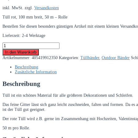
inkl. MwSt.
zzgl.
Versandkosten
Tüll rot, 100 mm breit, 50 m – Rolle
Bestellen Sie diesen besonders günstigen Artikel mit einem kleinen Versandk
Lieferzeit:
2-4 Werktage
Tüll
rot,
In den Warenkorb
100
Artikelnummer:
405419912350
Kategorien:
Tüllbänder
,
Outdoor Bänder
Sch
mm
breit,
Beschreibung
50
Zusätzliche Information
m
Rolle
Beschreibung
Menge
Tüll ist ein schönes Material für alle größeren Dekorationen und Schleifen.
Das feine Gitter lässt sich ganz leicht zuschneiden, falten und formen. Da 
ist der Tüll gut geeignet.
Der rote Tüll wird z.B. gerne im Zusammenhang mit Hochzeiten, Valentinsta
50 m pro Rolle.