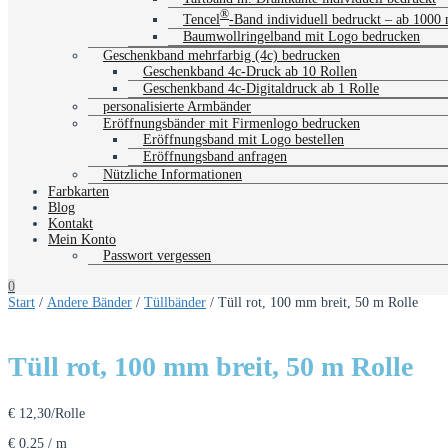
®
Tencel
-Band individuell bedruckt – ab 1000
Baumwollringelband mit Logo bedrucken
Geschenkband mehrfarbig (4c) bedrucken
Geschenkband 4c-Druck ab 10 Rollen
Geschenkband 4c-Digitaldruck ab 1 Rolle
personalisierte Armbänder
Eröffnungsbänder mit Firmenlogo bedrucken
Eröffnungsband mit Logo bestellen
Eröffnungsband anfragen
Nützliche Informationen
Farbkarten
Blog
Kontakt
Mein Konto
Passwort vergessen
0
Start
/
Andere Bänder
/
Tüllbänder
/ Tüll rot, 100 mm breit, 50 m Rolle
Tüll rot, 100 mm breit, 50 m Rolle
€
12,30
/Rolle
€
0,25
/
m