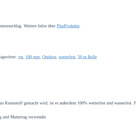
ostenzuschlag. Weitere Infos über
PlusProdukte
.
lagwörter:
rot
,
100 mm
,
Outdoor
,
wetterfest
,
50 m Rolle
es aus Kunststoff gemacht wird, ist es außerdem 100% wetterfest und wasserfes
g und Muttertag verwendet.