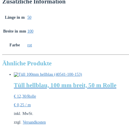
Zusätzliche Information
Länge in m
50
Breite in mm
100
Farbe
rot
Ähnliche Produkte
Tüll hellblau, 100 mm breit, 50 m Rolle
€
12,30
/Rolle
€
0,25
/
m
inkl. MwSt.
zzgl.
Versandkosten