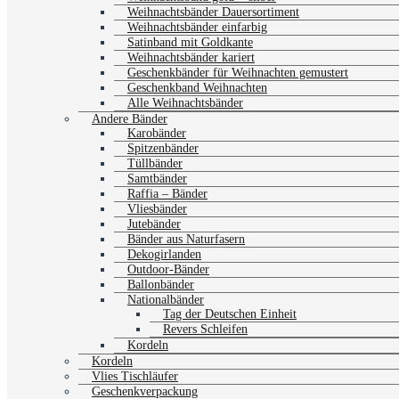
Weihnachtsbänder Dauersortiment
Weihnachtsbänder einfarbig
Satinband mit Goldkante
Weihnachtsbänder kariert
Geschenkbänder für Weihnachten gemustert
Geschenkband Weihnachten
Alle Weihnachtsbänder
Andere Bänder
Karobänder
Spitzenbänder
Tüllbänder
Samtbänder
Raffia – Bänder
Vliesbänder
Jutebänder
Bänder aus Naturfasern
Dekogirlanden
Outdoor-Bänder
Ballonbänder
Nationalbänder
Tag der Deutschen Einheit
Revers Schleifen
Kordeln
Kordeln
Vlies Tischläufer
Geschenkverpackung