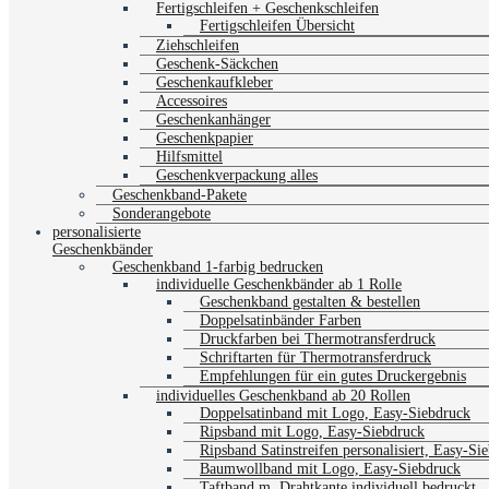
Fertigschleifen + Geschenkschleifen
Fertigschleifen Übersicht
Ziehschleifen
Geschenk-Säckchen
Geschenkaufkleber
Accessoires
Geschenkanhänger
Geschenkpapier
Hilfsmittel
Geschenkverpackung alles
Geschenkband-Pakete
Sonderangebote
personalisierte
Geschenkbänder
Geschenkband 1-farbig bedrucken
individuelle Geschenkbänder ab 1 Rolle
Geschenkband gestalten & bestellen
Doppelsatinbänder Farben
Druckfarben bei Thermotransferdruck
Schriftarten für Thermotransferdruck
Empfehlungen für ein gutes Druckergebnis
individuelles Geschenkband ab 20 Rollen
Doppelsatinband mit Logo, Easy-Siebdruck
Ripsband mit Logo, Easy-Siebdruck
Ripsband Satinstreifen personalisiert, Easy-Si
Baumwollband mit Logo, Easy-Siebdruck
Taftband m. Drahtkante individuell bedruckt