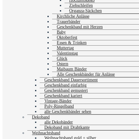
Hochzeitsdeko
Ziehschleifen
Organza-Säckchen
Kirchliche Anlässe
Trauerbänder
Geschenkband mit Herzen
Baby
Oktoberfest
Essen & Trinken
Muttertag
Valentinstag
Glück
Ostern
Maibaum Bänder
Alle Geschenkbänder für Anlässe
Geschenkband Dauersortiment
Geschenkband einfarbig
Geschenkband gemustert
Geschenkband kariert
Vintage-Bänder
Poly-Ringelband
alle Geschenkbänder sehen
Dekoband
alle Dekobänder
Dekoband mit Drahtkante
Weihnachtsband
Weihnachtsband gold + silber