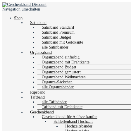
Navigation umschalten
Shop
Satinband
Satinband Standard
Satinband Premium
Satinband Budget
Satinband mit Goldkante
alle Satinbänder
Organzaband
Organzaband einfarbig
Organzaband mit Drahtkante
Organzaband Budget
Organzaband gemustert
Organzaband Weihnachten
Organza-Säckchen
alle Organzabänder
Ripsband
Taftband
alle Taftbänder
Taftband mit Drahtkante
Geschenkband
Geschenkband für Anlässe kaufen
Schleifenband Hochzeit
Hochzeitsbänder