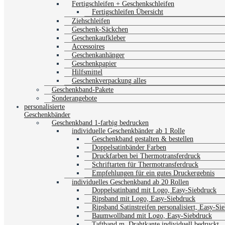
Fertigschleifen + Geschenkschleifen
Fertigschleifen Übersicht
Ziehschleifen
Geschenk-Säckchen
Geschenkaufkleber
Accessoires
Geschenkanhänger
Geschenkpapier
Hilfsmittel
Geschenkverpackung alles
Geschenkband-Pakete
Sonderangebote
personalisierte
Geschenkbänder
Geschenkband 1-farbig bedrucken
individuelle Geschenkbänder ab 1 Rolle
Geschenkband gestalten & bestellen
Doppelsatinbänder Farben
Druckfarben bei Thermotransferdruck
Schriftarten für Thermotransferdruck
Empfehlungen für ein gutes Druckergebnis
individuelles Geschenkband ab 20 Rollen
Doppelsatinband mit Logo, Easy-Siebdruck
Ripsband mit Logo, Easy-Siebdruck
Ripsband Satinstreifen personalisiert, Easy-Si
Baumwollband mit Logo, Easy-Siebdruck
Taftband m. Drahtkante individuell bedruckt