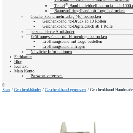
®
Tencel
-Band individuell bedruckt – ab 1000
Baumwollringelband mit Logo bedrucken
Geschenkband mehrfarbig (4c) bedrucken
Geschenkband 4c-Druck ab 10 Rollen
Geschenkband 4c-Digitaldruck ab 1 Rolle
personalisierte Armbänder
Eröffnungsbänder mit Firmenlogo bedrucken
Eröffnungsband mit Logo bestellen
Eröffnungsband anfragen
Nützliche Informationen
Farbkarten
Blog
Kontakt
Mein Konto
Passwort vergessen
0
Start
/
Geschenkbänder
/
Geschenkband gemustert
/ Geschenkband Handmade