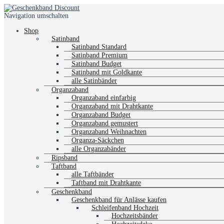
Navigation umschalten
Shop
Satinband
Satinband Standard
Satinband Premium
Satinband Budget
Satinband mit Goldkante
alle Satinbänder
Organzaband
Organzaband einfarbig
Organzaband mit Drahtkante
Organzaband Budget
Organzaband gemustert
Organzaband Weihnachten
Organza-Säckchen
alle Organzabänder
Ripsband
Taftband
alle Taftbänder
Taftband mit Drahtkante
Geschenkband
Geschenkband für Anlässe kaufen
Schleifenband Hochzeit
Hochzeitsbänder