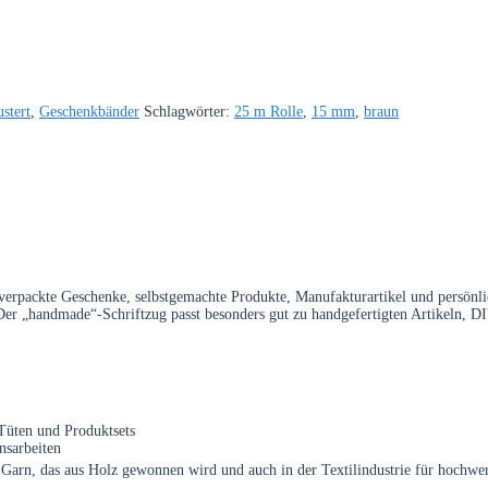
stert
,
Geschenkbänder
Schlagwörter:
25 m Rolle
,
15 mm
,
braun
verpackte Geschenke, selbstgemachte Produkte, Manufakturartikel und persönl
n. Der „handmade“-Schriftzug passt besonders gut zu handgefertigten Artikeln, 
Tüten und Produktsets
nsarbeiten
Garn, das aus Holz gewonnen wird und auch in der Textilindustrie für hochwer