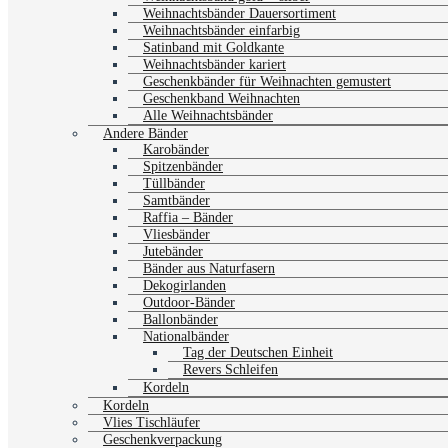
Weihnachtsbänder Dauersortiment
Weihnachtsbänder einfarbig
Satinband mit Goldkante
Weihnachtsbänder kariert
Geschenkbänder für Weihnachten gemustert
Geschenkband Weihnachten
Alle Weihnachtsbänder
Andere Bänder
Karobänder
Spitzenbänder
Tüllbänder
Samtbänder
Raffia – Bänder
Vliesbänder
Jutebänder
Bänder aus Naturfasern
Dekogirlanden
Outdoor-Bänder
Ballonbänder
Nationalbänder
Tag der Deutschen Einheit
Revers Schleifen
Kordeln
Kordeln
Vlies Tischläufer
Geschenkverpackung