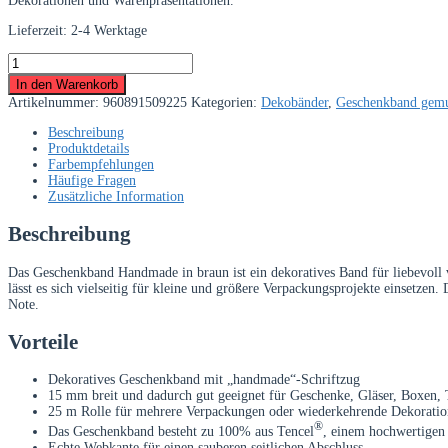
Dekorationen und Warenpräsentationen.
Lieferzeit:
2-4 Werktage
Geschenkband
Handmade
In den Warenkorb
15
Artikelnummer:
960891509225
Kategorien:
Dekobänder
,
Geschenkband gemu
mm
braun
Beschreibung
–
Produktdetails
25
Farbempfehlungen
m
Häufige Fragen
Rolle
Zusätzliche Information
Menge
Beschreibung
Das Geschenkband Handmade in braun ist ein dekoratives Band für liebevoll 
lässt es sich vielseitig für kleine und größere Verpackungsprojekte einsetze
Note.
Vorteile
Dekoratives Geschenkband mit „handmade“-Schriftzug
15 mm breit und dadurch gut geeignet für Geschenke, Gläser, Boxen, 
25 m Rolle für mehrere Verpackungen oder wiederkehrende Dekoratio
®
Das Geschenkband besteht zu 100% aus Tencel
, einem hochwertigen 
Echte Webkante für einen sauberen seitlichen Abschluss