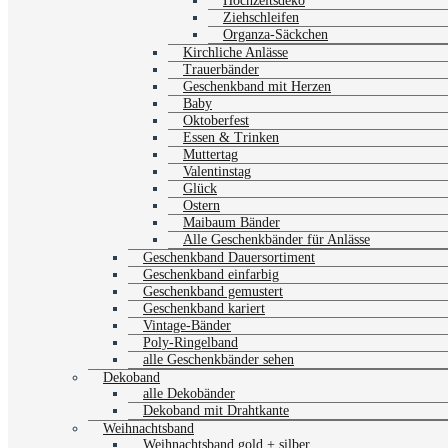
Hochzeitsdeko
Ziehschleifen
Organza-Säckchen
Kirchliche Anlässe
Trauerbänder
Geschenkband mit Herzen
Baby
Oktoberfest
Essen & Trinken
Muttertag
Valentinstag
Glück
Ostern
Maibaum Bänder
Alle Geschenkbänder für Anlässe
Geschenkband Dauersortiment
Geschenkband einfarbig
Geschenkband gemustert
Geschenkband kariert
Vintage-Bänder
Poly-Ringelband
alle Geschenkbänder sehen
Dekoband
alle Dekobänder
Dekoband mit Drahtkante
Weihnachtsband
Weihnachtsband gold + silber