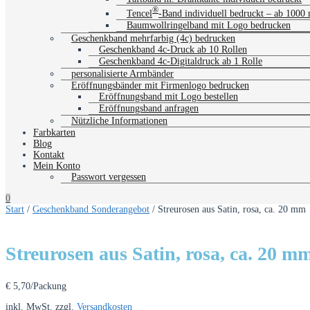
®
Tencel
-Band individuell bedruckt – ab 1000
Baumwollringelband mit Logo bedrucken
Geschenkband mehrfarbig (4c) bedrucken
Geschenkband 4c-Druck ab 10 Rollen
Geschenkband 4c-Digitaldruck ab 1 Rolle
personalisierte Armbänder
Eröffnungsbänder mit Firmenlogo bedrucken
Eröffnungsband mit Logo bestellen
Eröffnungsband anfragen
Nützliche Informationen
Farbkarten
Blog
Kontakt
Mein Konto
Passwort vergessen
0
Start
/
Geschenkband Sonderangebot
/ Streurosen aus Satin, rosa, ca. 20 mm
Streurosen aus Satin, rosa, ca. 20 m
€
5,70
/Packung
inkl. MwSt.
zzgl.
Versandkosten