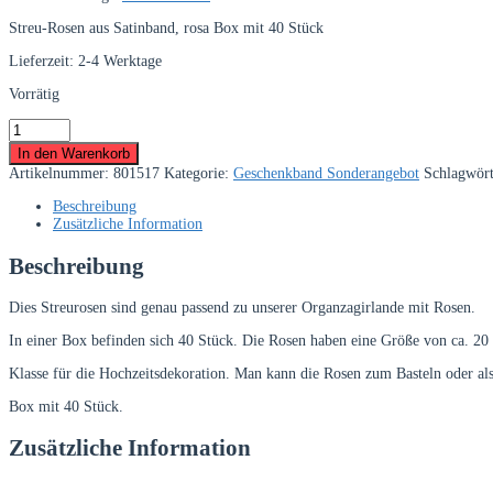
Streu-Rosen aus Satinband, rosa Box mit 40 Stück
Lieferzeit:
2-4 Werktage
Vorrätig
Streurosen
aus
In den Warenkorb
Satin,
Artikelnummer:
801517
Kategorie:
Geschenkband Sonderangebot
Schlagwör
rosa,
ca.
Beschreibung
20
Zusätzliche Information
mm
Menge
Beschreibung
Dies Streurosen sind genau passend zu unserer Organzagirlande mit Rosen.
In einer Box befinden sich 40 Stück. Die Rosen haben eine Größe von ca. 2
Klasse für die Hochzeitsdekoration. Man kann die Rosen zum Basteln oder a
Box mit 40 Stück.
Zusätzliche Information