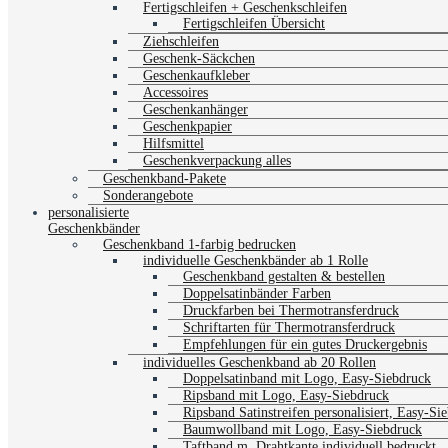
Fertigschleifen + Geschenkschleifen
Fertigschleifen Übersicht
Ziehschleifen
Geschenk-Säckchen
Geschenkaufkleber
Accessoires
Geschenkanhänger
Geschenkpapier
Hilfsmittel
Geschenkverpackung alles
Geschenkband-Pakete
Sonderangebote
personalisierte
Geschenkbänder
Geschenkband 1-farbig bedrucken
individuelle Geschenkbänder ab 1 Rolle
Geschenkband gestalten & bestellen
Doppelsatinbänder Farben
Druckfarben bei Thermotransferdruck
Schriftarten für Thermotransferdruck
Empfehlungen für ein gutes Druckergebnis
individuelles Geschenkband ab 20 Rollen
Doppelsatinband mit Logo, Easy-Siebdruck
Ripsband mit Logo, Easy-Siebdruck
Ripsband Satinstreifen personalisiert, Easy-Si
Baumwollband mit Logo, Easy-Siebdruck
Taftband m. Drahtkante individuell bedruckt