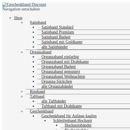
Navigation umschalten
Shop
Satinband
Satinband Standard
Satinband Premium
Satinband Budget
Satinband mit Goldkante
alle Satinbänder
Organzaband
Organzaband einfarbig
Organzaband mit Drahtkante
Organzaband Budget
Organzaband gemustert
Organzaband Weihnachten
Organza-Säckchen
alle Organzabänder
Ripsband
Taftband
alle Taftbänder
Taftband mit Drahtkante
Geschenkband
Geschenkband für Anlässe kaufen
Schleifenband Hochzeit
Hochzeitsbänder