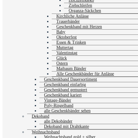
Hochzeitsdeko
Ziehschleifen
Organza-Säckchen
Kirchliche Anlässe
Trauerbänder
Geschenkband mit Herzen
Baby
Oktoberfest
Essen & Trinken
Muttertag
Valentinstag
Glück
Ostern
Maibaum Bänder
Alle Geschenkbänder für Anlässe
Geschenkband Dauersortiment
Geschenkband einfarbig
Geschenkband gemustert
Geschenkband kariert
Vintage-Bänder
Poly-Ringelband
alle Geschenkbänder sehen
Dekoband
alle Dekobänder
Dekoband mit Drahtkante
Weihnachtsband
Weihnachtsband gold + silber