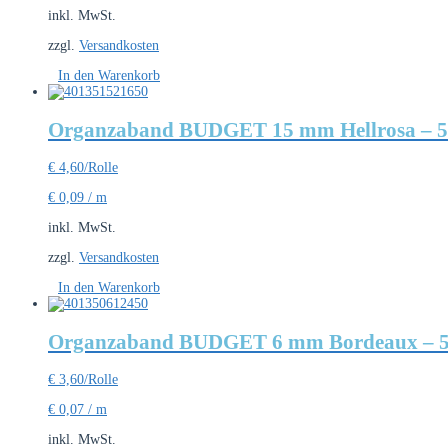
inkl. MwSt.
zzgl.
Versandkosten
In den Warenkorb
Organzaband BUDGET 15 mm Hellrosa – 5
€
4,60
/Rolle
€
0,09
/
m
inkl. MwSt.
zzgl.
Versandkosten
In den Warenkorb
Organzaband BUDGET 6 mm Bordeaux – 5
€
3,60
/Rolle
€
0,07
/
m
inkl. MwSt.