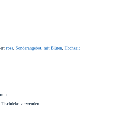
ter:
rosa
,
Sonderangebot
,
mit Blüten
,
Hochzeit
0 mm.
ls Tischdeko verwenden.