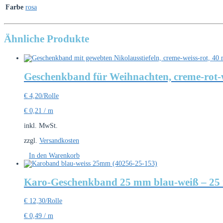
Farbe
rosa
Ähnliche Produkte
Geschenkband für Weihnachten, creme-rot-we
€
4,20
/Rolle
€
0,21
/
m
inkl. MwSt.
zzgl.
Versandkosten
In den Warenkorb
Karo-Geschenkband 25 mm blau-weiß – 25 
€
12,30
/Rolle
€
0,49
/
m