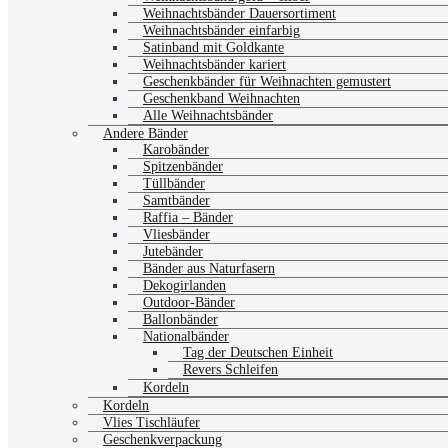
Weihnachtsbänder Dauersortiment
Weihnachtsbänder einfarbig
Satinband mit Goldkante
Weihnachtsbänder kariert
Geschenkbänder für Weihnachten gemustert
Geschenkband Weihnachten
Alle Weihnachtsbänder
Andere Bänder
Karobänder
Spitzenbänder
Tüllbänder
Samtbänder
Raffia – Bänder
Vliesbänder
Jutebänder
Bänder aus Naturfasern
Dekogirlanden
Outdoor-Bänder
Ballonbänder
Nationalbänder
Tag der Deutschen Einheit
Revers Schleifen
Kordeln
Kordeln
Vlies Tischläufer
Geschenkverpackung