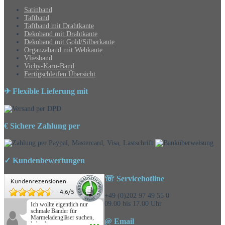
Satinband
Taftband
Taftband mit Drahtkante
Dekoband mit Drahtkante
Dekoband mit Gold/Silberkante
Organzaband mit Webkante
Vliesband
Vichy-Karo-Band
Fertigschleifen Übersicht
✈ Flexible Lieferung mit
€ Sichere Zahlung per
✓ Kundenbewertungen
☏ Servicehotline
Kundenrezensionen
4.6
/
5
+49 (0)202 97 49 55 0
09.00 bis 17.00 Uhr
Ich wollte eigentlich nur
schmale Bänder für
Marmeladengläser suchen,
@ Email
habe die