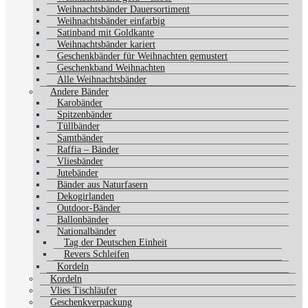
Weihnachtsbänder Dauersortiment
Weihnachtsbänder einfarbig
Satinband mit Goldkante
Weihnachtsbänder kariert
Geschenkbänder für Weihnachten gemustert
Geschenkband Weihnachten
Alle Weihnachtsbänder
Andere Bänder
Karobänder
Spitzenbänder
Tüllbänder
Samtbänder
Raffia – Bänder
Vliesbänder
Jutebänder
Bänder aus Naturfasern
Dekogirlanden
Outdoor-Bänder
Ballonbänder
Nationalbänder
Tag der Deutschen Einheit
Revers Schleifen
Kordeln
Kordeln
Vlies Tischläufer
Geschenkverpackung