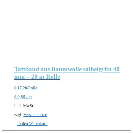
Taftband aus Baumwolle salbeigrün 40
mm – 20 m Rolle
€
17,20
/Rolle
€
0,86
/
m
inkl. MwSt.
zzgl.
Versandkosten
In den Warenkorb