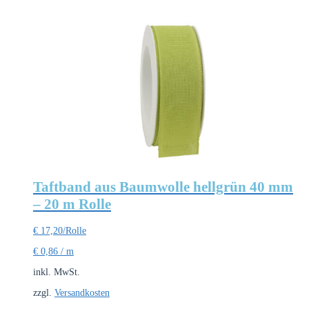
Taftband aus Baumwolle hellgrün 40 mm
– 20 m Rolle
€
17,20
/Rolle
€
0,86
/
m
inkl. MwSt.
zzgl.
Versandkosten