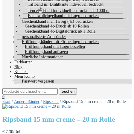
Taftband m. Drahtkante individuell bedruckt
®
Tencel
-Band individuell bedruckt – ab 1000 m
Baumwollringelband mit Logo bedrucken
Geschenkband mehrfarbig (4c) bedrucken
Geschenkband 4c-Druck ab 10 Rollen
Geschenkband 4c-Digitaldruck ab 1 Rolle
personalisierte Armbänder
Eröffnungsbänder mit Firmenlogo bedrucken
Eröffnungsband mit Logo bestellen
Eröffnungsband anfragen
Nützliche Informationen
Farbkarten
Blog
Kontakt
Mein Konto
Passwort vergessen
0
Start
/
Andere Bänder
/
Ripsband
/ Ripsband 15 mm creme – 20 m Rolle
Ripsband 15 mm creme – 20 m Rolle
€
7,30
/Rolle