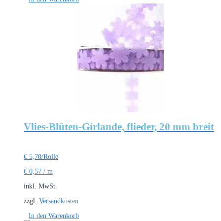
Vlies-Blüten-Girlande, flieder, 20 mm breit
€
5,70
/Rolle
€
0,57
/
m
inkl. MwSt.
zzgl.
Versandkosten
In den Warenkorb