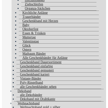
Hochzeitsdeko
Ziehschleifen
Organza-Säckchen
Kirchliche Anlässe
Trauerbänder
Geschenkband mit Herzen
Baby
Oktoberfest
Essen & Trinken
Muttertag
Valentinstag
Glück
Ostern
Maibaum Bänder
Alle Geschenkbänder für Anlässe
Geschenkband Dauersortiment
Geschenkband einfarbig
Geschenkband gemustert
Geschenkband kariert
Vintage-Bänder
Poly-Ringelband
alle Geschenkbänder sehen
Dekoband
alle Dekobänder
Dekoband mit Drahtkante
Weihnachtsband
Weihnachtsband gold + silber