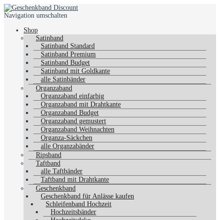
Navigation umschalten
Shop
Satinband
Satinband Standard
Satinband Premium
Satinband Budget
Satinband mit Goldkante
alle Satinbänder
Organzaband
Organzaband einfarbig
Organzaband mit Drahtkante
Organzaband Budget
Organzaband gemustert
Organzaband Weihnachten
Organza-Säckchen
alle Organzabänder
Ripsband
Taftband
alle Taftbänder
Taftband mit Drahtkante
Geschenkband
Geschenkband für Anlässe kaufen
Schleifenband Hochzeit
Hochzeitsbänder