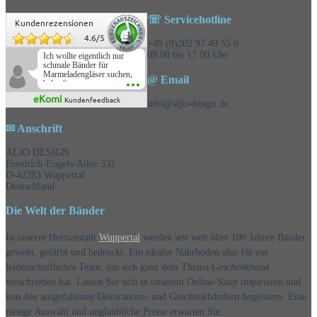
☏ Servicehotline
Kundenrezensionen
4.6
/
5
+49 (0)202 97 49 55 0
09.00 bis 17.00 Uhr
Ich wollte eigentlich nur
schmale Bänder für
Marmeladengläser suchen,
@ Email
habe die
Überraschungsbänder
eKomi
Kundenfeedback
mitbestellt und war positiv
info@aljo-design.de
überrascht, schöne
Auswahl!
✉ Anschrift
ALJO DESIGN
Friedrich-Engels-Allee 332
D-42283 Wuppertal
Deutschland
Die Welt der Bänder
In unserer Heimatstadt
Wuppertal
werden seit weit über 100 Jahren Bänder
gewebt, gefärbt und bedruckt. Ein idealer Nährboden also für ein
leidenschaftliches Team, das sich ganz dem Thema
Geschenkband
verschrieben hat. Lassen Sie sich in unserem Online-Shop inspirieren und
von den ausgefallenen Dekorations- und Geschenkbändern begeistern. Eine
riesige Auswahl und unglaubliche Preise erwarten Sie.