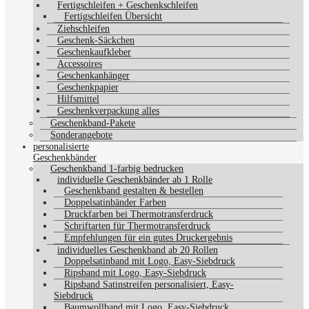
Fertigschleifen + Geschenkschleifen
Fertigschleifen Übersicht
Ziehschleifen
Geschenk-Säckchen
Geschenkaufkleber
Accessoires
Geschenkanhänger
Geschenkpapier
Hilfsmittel
Geschenkverpackung alles
Geschenkband-Pakete
Sonderangebote
personalisierte
Geschenkbänder
Geschenkband 1-farbig bedrucken
individuelle Geschenkbänder ab 1 Rolle
Geschenkband gestalten & bestellen
Doppelsatinbänder Farben
Druckfarben bei Thermotransferdruck
Schriftarten für Thermotransferdruck
Empfehlungen für ein gutes Druckergebnis
individuelles Geschenkband ab 20 Rollen
Doppelsatinband mit Logo, Easy-Siebdruck
Ripsband mit Logo, Easy-Siebdruck
Ripsband Satinstreifen personalisiert, Easy-
Siebdruck
Baumwollband mit Logo, Easy-Siebdruck