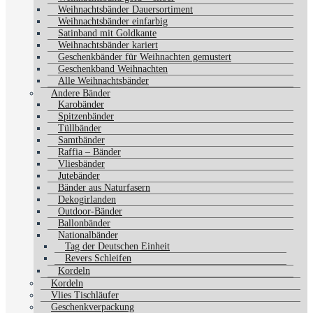
Weihnachtsbänder Dauersortiment
Weihnachtsbänder einfarbig
Satinband mit Goldkante
Weihnachtsbänder kariert
Geschenkbänder für Weihnachten gemustert
Geschenkband Weihnachten
Alle Weihnachtsbänder
Andere Bänder
Karobänder
Spitzenbänder
Tüllbänder
Samtbänder
Raffia – Bänder
Vliesbänder
Jutebänder
Bänder aus Naturfasern
Dekogirlanden
Outdoor-Bänder
Ballonbänder
Nationalbänder
Tag der Deutschen Einheit
Revers Schleifen
Kordeln
Kordeln
Vlies Tischläufer
Geschenkverpackung