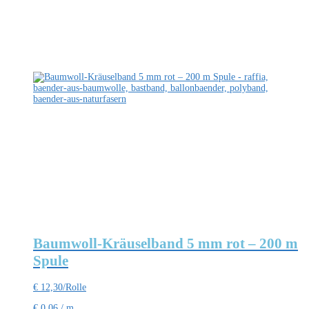
Baumwoll-Kräuselband 5 mm rot – 200 m
Spule
€
12,30
/Rolle
€
0,06
/
m