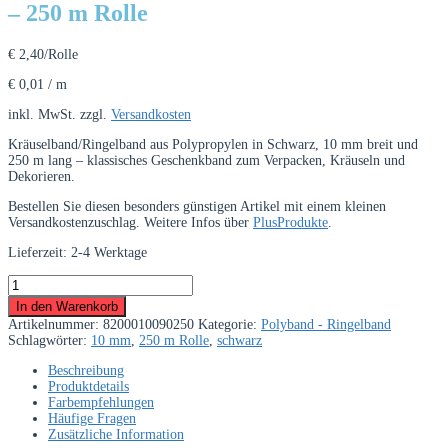
– 250 m Rolle
€
2,40
/Rolle
€
0,01
/
m
inkl. MwSt.
zzgl.
Versandkosten
Kräuselband/Ringelband aus Polypropylen in Schwarz, 10 mm breit und
250 m lang – klassisches Geschenkband zum Verpacken, Kräuseln und
Dekorieren.
Bestellen Sie diesen besonders günstigen Artikel mit einem kleinen
Versandkostenzuschlag. Weitere Infos über
PlusProdukte
.
Lieferzeit:
2-4 Werktage
Kräuselband/Ringelband
10
In den Warenkorb
mm
Artikelnummer:
8200010090250
Kategorie:
Polyband - Ringelband
Schwarz
Schlagwörter:
10 mm
,
250 m Rolle
,
schwarz
–
250
Beschreibung
m
Produktdetails
Rolle
Farbempfehlungen
Menge
Häufige Fragen
Zusätzliche Information