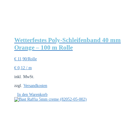
Wetterfestes Poly-Schleifenband 40 mm
Orange – 100 m Rolle
€
11,90
/Rolle
€
0,12
/
m
inkl. MwSt.
zzgl.
Versandkosten
In den Warenkorb