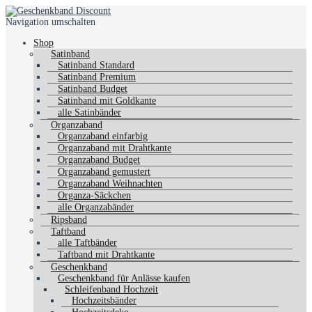
Navigation umschalten
Shop
Satinband
Satinband Standard
Satinband Premium
Satinband Budget
Satinband mit Goldkante
alle Satinbänder
Organzaband
Organzaband einfarbig
Organzaband mit Drahtkante
Organzaband Budget
Organzaband gemustert
Organzaband Weihnachten
Organza-Säckchen
alle Organzabänder
Ripsband
Taftband
alle Taftbänder
Taftband mit Drahtkante
Geschenkband
Geschenkband für Anlässe kaufen
Schleifenband Hochzeit
Hochzeitsbänder