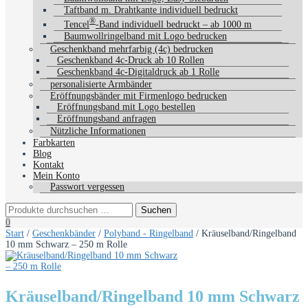
Taftband m. Drahtkante individuell bedruckt
®
Tencel
-Band individuell bedruckt – ab 1000 m
Baumwollringelband mit Logo bedrucken
Geschenkband mehrfarbig (4c) bedrucken
Geschenkband 4c-Druck ab 10 Rollen
Geschenkband 4c-Digitaldruck ab 1 Rolle
personalisierte Armbänder
Eröffnungsbänder mit Firmenlogo bedrucken
Eröffnungsband mit Logo bestellen
Eröffnungsband anfragen
Nützliche Informationen
Farbkarten
Blog
Kontakt
Mein Konto
Passwort vergessen
0
Start
/
Geschenkbänder
/
Polyband - Ringelband
/ Kräuselband/Ringelband
10 mm Schwarz – 250 m Rolle
Kräuselband/Ringelband 10 mm Schwarz