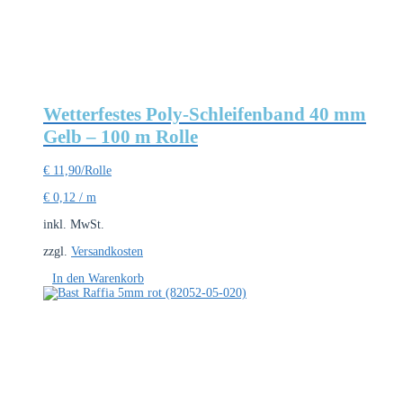
Wetterfestes Poly-Schleifenband 40 mm
Gelb – 100 m Rolle
€
11,90
/Rolle
€
0,12
/
m
inkl. MwSt.
zzgl.
Versandkosten
In den Warenkorb