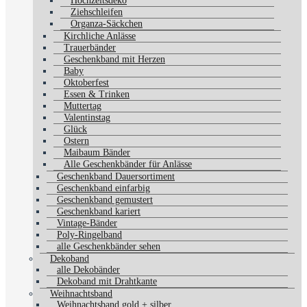
Hochzeitsdeko
Ziehschleifen
Organza-Säckchen
Kirchliche Anlässe
Trauerbänder
Geschenkband mit Herzen
Baby
Oktoberfest
Essen & Trinken
Muttertag
Valentinstag
Glück
Ostern
Maibaum Bänder
Alle Geschenkbänder für Anlässe
Geschenkband Dauersortiment
Geschenkband einfarbig
Geschenkband gemustert
Geschenkband kariert
Vintage-Bänder
Poly-Ringelband
alle Geschenkbänder sehen
Dekoband
alle Dekobänder
Dekoband mit Drahtkante
Weihnachtsband
Weihnachtsband gold + silber