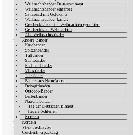
Weihnachtsbänder Dauersortiment
Weihnachtsbänder einfarbig
Satinband mit Goldkante
Weihnachtsbänder kariert
Geschenkbänder für Weihnachten gemustert
Geschenkband Weihnachten
Alle Weihnachtsbänder
Andere Bänder
Karobänder
Spitzenbänder
Tüllbänder
Samtbänder
Raffia – Bänder
Vliesbänder
Jutebänder
Bänder aus Naturfasern
Dekogirlanden
Outdoor-Bänder
Ballonbänder
Nationalbänder
Tag der Deutschen Einheit
Revers Schleifen
Kordeln
Kordeln
Vlies Tischläufer
Geschenkverpackung