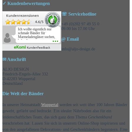
✓ Kundenbewertungen
☏ Servicehotline
Kundenrezensionen
4.6
/
5
+49 (0)202 97 49 55 0
09.00 bis 17.00 Uhr
Ich wollte eigentlich nur
schmale Bänder für
Marmeladengläser suchen,
@ Email
habe die
Überraschungsbänder
eKomi
Kundenfeedback
mitbestellt und war positiv
info@aljo-design.de
überrascht, schöne
Auswahl!
✉ Anschrift
ALJO DESIGN
Friedrich-Engels-Allee 332
D-42283 Wuppertal
Deutschland
Die Welt der Bänder
In unserer Heimatstadt
Wuppertal
werden seit weit über 100 Jahren Bänder
gewebt, gefärbt und bedruckt. Ein idealer Nährboden also für ein
leidenschaftliches Team, das sich ganz dem Thema
Geschenkband
verschrieben hat. Lassen Sie sich in unserem Online-Shop inspirieren und
von den ausgefallenen Dekorations- und Geschenkbändern begeistern. Eine