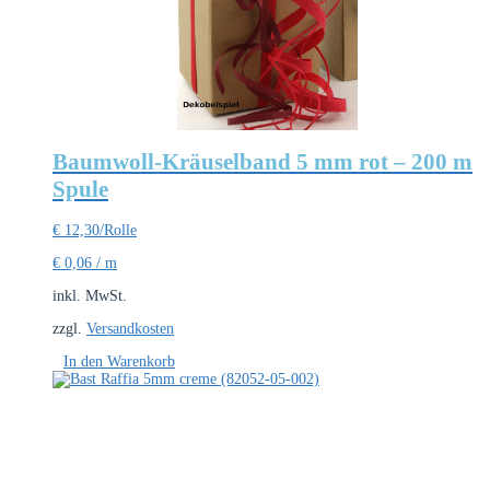
Baumwoll-Kräuselband 5 mm rot – 200 m
Spule
€
12,30
/Rolle
€
0,06
/
m
inkl. MwSt.
zzgl.
Versandkosten
In den Warenkorb