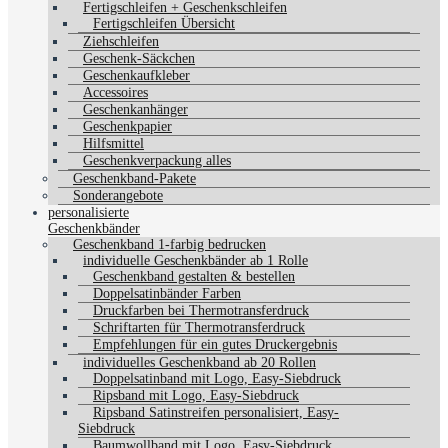
Fertigschleifen + Geschenkschleifen
Fertigschleifen Übersicht
Ziehschleifen
Geschenk-Säckchen
Geschenkaufkleber
Accessoires
Geschenkanhänger
Geschenkpapier
Hilfsmittel
Geschenkverpackung alles
Geschenkband-Pakete
Sonderangebote
personalisierte
Geschenkbänder
Geschenkband 1-farbig bedrucken
individuelle Geschenkbänder ab 1 Rolle
Geschenkband gestalten & bestellen
Doppelsatinbänder Farben
Druckfarben bei Thermotransferdruck
Schriftarten für Thermotransferdruck
Empfehlungen für ein gutes Druckergebnis
individuelles Geschenkband ab 20 Rollen
Doppelsatinband mit Logo, Easy-Siebdruck
Ripsband mit Logo, Easy-Siebdruck
Ripsband Satinstreifen personalisiert, Easy-
Siebdruck
Baumwollband mit Logo, Easy-Siebdruck