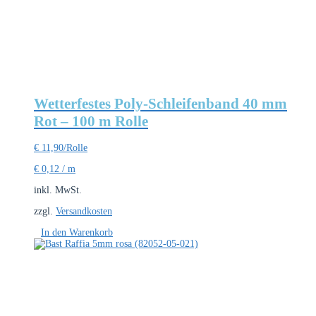
Wetterfestes Poly-Schleifenband 40 mm
Rot – 100 m Rolle
€
11,90
/Rolle
€
0,12
/
m
inkl. MwSt.
zzgl.
Versandkosten
In den Warenkorb