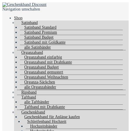
Navigation umschalten
Shop
Satinband
Satinband Standard
Satinband Premium
Satinband Budget
Satinband mit Goldkante
alle Satinbänder
Organzaband
Organzaband einfarbig
Organzaband mit Drahtkante
Organzaband Budget
Organzaband gemustert
Organzaband Weihnachten
Organza-Säckchen
alle Organzabänder
Ripsband
Taftband
alle Taftbänder
Taftband mit Drahtkante
Geschenkband
Geschenkband für Anlässe kaufen
Schleifenband Hochzeit
Hochzeitsbänder