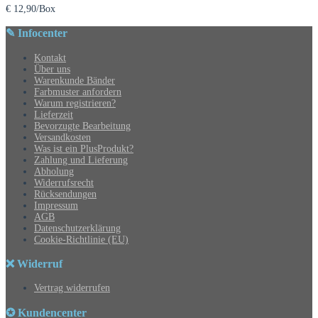
€
12,90
/Box
✎ Infocenter
Kontakt
Über uns
Warenkunde Bänder
Farbmuster anfordern
Warum registrieren?
Lieferzeit
Bevorzugte Bearbeitung
Versandkosten
Was ist ein PlusProdukt?
Zahlung und Lieferung
Abholung
Widerrufsrecht
Rücksendungen
Impressum
AGB
Datenschutzerklärung
Cookie-Richtlinie (EU)
❌ Widerruf
Vertrag widerrufen
✪ Kundencenter