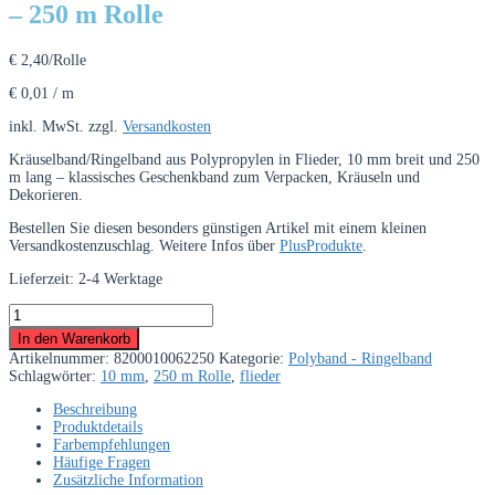
– 250 m Rolle
€
2,40
/Rolle
€
0,01
/
m
inkl. MwSt.
zzgl.
Versandkosten
Kräuselband/Ringelband aus Polypropylen in Flieder, 10 mm breit und 250
m lang – klassisches Geschenkband zum Verpacken, Kräuseln und
Dekorieren.
Bestellen Sie diesen besonders günstigen Artikel mit einem kleinen
Versandkostenzuschlag. Weitere Infos über
PlusProdukte
.
Lieferzeit:
2-4 Werktage
Kräuselband/Ringelband
10
In den Warenkorb
mm
Artikelnummer:
8200010062250
Kategorie:
Polyband - Ringelband
Flieder
Schlagwörter:
10 mm
,
250 m Rolle
,
flieder
–
250
Beschreibung
m
Produktdetails
Rolle
Farbempfehlungen
Menge
Häufige Fragen
Zusätzliche Information