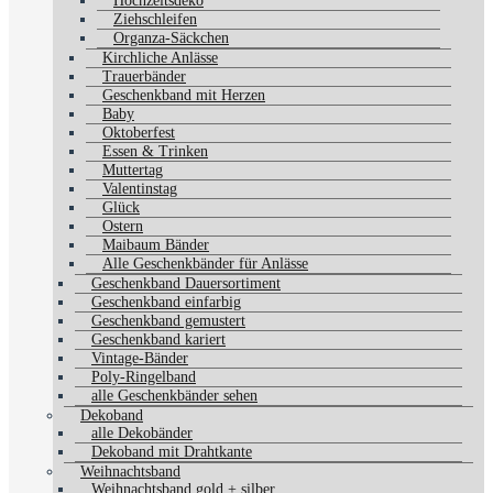
Hochzeitsdeko
Ziehschleifen
Organza-Säckchen
Kirchliche Anlässe
Trauerbänder
Geschenkband mit Herzen
Baby
Oktoberfest
Essen & Trinken
Muttertag
Valentinstag
Glück
Ostern
Maibaum Bänder
Alle Geschenkbänder für Anlässe
Geschenkband Dauersortiment
Geschenkband einfarbig
Geschenkband gemustert
Geschenkband kariert
Vintage-Bänder
Poly-Ringelband
alle Geschenkbänder sehen
Dekoband
alle Dekobänder
Dekoband mit Drahtkante
Weihnachtsband
Weihnachtsband gold + silber