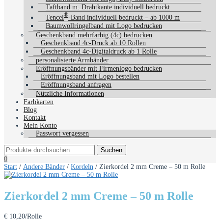
Taftband m. Drahtkante individuell bedruckt
®
Tencel
-Band individuell bedruckt – ab 1000 m
Baumwollringelband mit Logo bedrucken
Geschenkband mehrfarbig (4c) bedrucken
Geschenkband 4c-Druck ab 10 Rollen
Geschenkband 4c-Digitaldruck ab 1 Rolle
personalisierte Armbänder
Eröffnungsbänder mit Firmenlogo bedrucken
Eröffnungsband mit Logo bestellen
Eröffnungsband anfragen
Nützliche Informationen
Farbkarten
Blog
Kontakt
Mein Konto
Passwort vergessen
0
Start
/
Andere Bänder
/
Kordeln
/ Zierkordel 2 mm Creme – 50 m Rolle
Zierkordel 2 mm Creme – 50 m Rolle
€
10,20
/Rolle