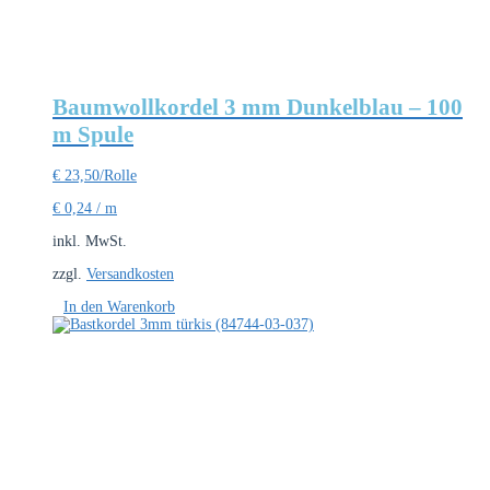
Baumwollkordel 3 mm Dunkelblau – 100
m Spule
€
23,50
/Rolle
€
0,24
/
m
inkl. MwSt.
zzgl.
Versandkosten
In den Warenkorb