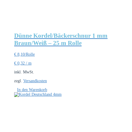
Dünne Kordel/Bäckerschnur 1 mm
Braun/Weiß – 25 m Rolle
€
8,10
/Rolle
€
0,32
/
m
inkl. MwSt.
zzgl.
Versandkosten
In den Warenkorb