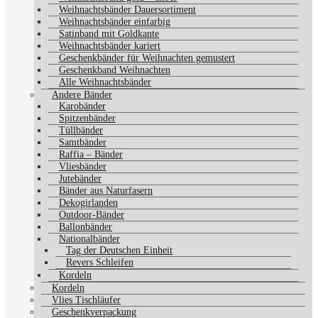
Weihnachtsbänder Dauersortiment
Weihnachtsbänder einfarbig
Satinband mit Goldkante
Weihnachtsbänder kariert
Geschenkbänder für Weihnachten gemustert
Geschenkband Weihnachten
Alle Weihnachtsbänder
Andere Bänder
Karobänder
Spitzenbänder
Tüllbänder
Samtbänder
Raffia – Bänder
Vliesbänder
Jutebänder
Bänder aus Naturfasern
Dekogirlanden
Outdoor-Bänder
Ballonbänder
Nationalbänder
Tag der Deutschen Einheit
Revers Schleifen
Kordeln
Kordeln
Vlies Tischläufer
Geschenkverpackung