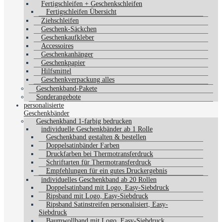
Fertigschleifen + Geschenkschleifen
Fertigschleifen Übersicht
Ziehschleifen
Geschenk-Säckchen
Geschenkaufkleber
Accessoires
Geschenkanhänger
Geschenkpapier
Hilfsmittel
Geschenkverpackung alles
Geschenkband-Pakete
Sonderangebote
personalisierte
Geschenkbänder
Geschenkband 1-farbig bedrucken
individuelle Geschenkbänder ab 1 Rolle
Geschenkband gestalten & bestellen
Doppelsatinbänder Farben
Druckfarben bei Thermotransferdruck
Schriftarten für Thermotransferdruck
Empfehlungen für ein gutes Druckergebnis
individuelles Geschenkband ab 20 Rollen
Doppelsatinband mit Logo, Easy-Siebdruck
Ripsband mit Logo, Easy-Siebdruck
Ripsband Satinstreifen personalisiert, Easy-
Siebdruck
Baumwollband mit Logo, Easy-Siebdruck