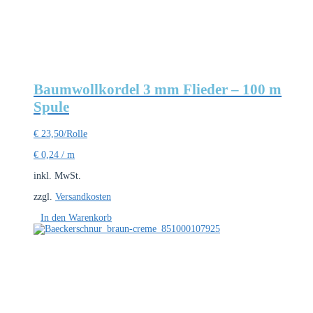
Baumwollkordel 3 mm Flieder – 100 m
Spule
€
23,50
/Rolle
€
0,24
/
m
inkl. MwSt.
zzgl.
Versandkosten
In den Warenkorb