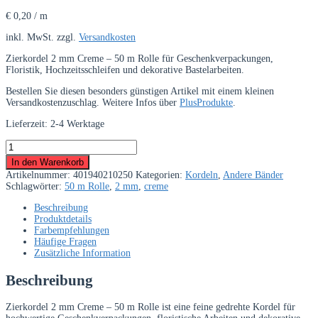
€
0,20
/
m
inkl. MwSt.
zzgl.
Versandkosten
Zierkordel 2 mm Creme – 50 m Rolle für Geschenkverpackungen,
Floristik, Hochzeitsschleifen und dekorative Bastelarbeiten.
Bestellen Sie diesen besonders günstigen Artikel mit einem kleinen
Versandkostenzuschlag. Weitere Infos über
PlusProdukte
.
Lieferzeit:
2-4 Werktage
Zierkordel
2
In den Warenkorb
mm
Artikelnummer:
401940210250
Kategorien:
Kordeln
,
Andere Bänder
Creme
Schlagwörter:
50 m Rolle
,
2 mm
,
creme
–
50
Beschreibung
m
Produktdetails
Rolle
Farbempfehlungen
Menge
Häufige Fragen
Zusätzliche Information
Beschreibung
Zierkordel 2 mm Creme – 50 m Rolle ist eine feine gedrehte Kordel für