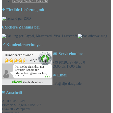
Fertigschleifen Übersicht
✈ Flexible Lieferung mit
€ Sichere Zahlung per
✓ Kundenbewertungen
☏ Servicehotline
Kundenrezensionen
4.6
/
5
+49 (0)202 97 49 55 0
09.00 bis 17.00 Uhr
Ich wollte eigentlich nur
schmale Bänder für
Marmeladengläser suchen,
@ Email
habe die
Überraschungsbänder
eKomi
Kundenfeedback
mitbestellt und war positiv
info@aljo-design.de
überrascht, schöne
Auswahl!
✉ Anschrift
ALJO DESIGN
Friedrich-Engels-Allee 332
D-42283 Wuppertal