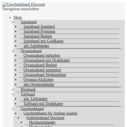
Navigation umschalten
Shop
Satinband
Satinband Standard
Satinband Premium
Satinband Budget
Satinband mit Goldkante
alle Satinbänder
Organzaband
Organzaband einfarbig
Organzaband mit Drahtkante
Organzaband Budget
Organzaband gemustert
Organzaband Weihnachten
Organza-Säckchen
alle Organzabänder
Ripsband
Taftband
alle Taftbänder
Taftband mit Drahtkante
Geschenkband
Geschenkband für Anlässe kaufen
Schleifenband Hochzeit
Hochzeitsbänder