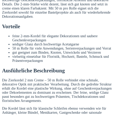
hochwertige Geschenkverpackungen, floristische Arbeiten und dekorative
Details. Die 2-mm-Stärke wirkt dezent, lässt sich gut knoten und setzt in
creme einen klaren Farbakzent. Mit 50 m pro Rolle eignet sich die
Zierkordel sowohl für einzelne Bastelprojekte als auch für wiederkehrende
Dekorationsaufgaben.
Vorteile
feine 2-mm-Kordel für elegante Dekorationen und saubere
Geschenkverpackungen
seidiger Glanz durch hochwertige Acetatgarne
50 m Rolle für viele Anwendungen, Serienverpackungen und Vorrat
gut geeignet zum Binden, Knoten, Umwickeln und Verzieren
vielseitig einsetzbar für Floristik, Hochzeit, Basteln, Schmuck und
Präsentverpackungen
Ausführliche Beschreibung
Die Zierkordel 2 mm Creme – 50 m Rolle verbindet eine schmale,
dekorative Optik mit praktischer Verarbeitung. Durch die gedrehte Struktur
erhält die Kordel eine plastische Wirkung, ohne auf Geschenkverpackungen
oder Dekoelementen zu dominant zu erscheinen. Der feine, seidige Glanz
passt besonders gut zu hochwertigen Präsenten, Tischdekorationen und
floristischen Arrangements.
Die Kordel lässt sich für klassische Schleifen ebenso verwenden wie für
Anhänger, kleine Bündel, Menükarten, Gastgeschenke oder saisonale