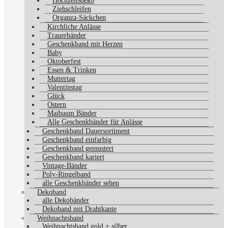
Hochzeitsdeko
Ziehschleifen
Organza-Säckchen
Kirchliche Anlässe
Trauerbänder
Geschenkband mit Herzen
Baby
Oktoberfest
Essen & Trinken
Muttertag
Valentinstag
Glück
Ostern
Maibaum Bänder
Alle Geschenkbänder für Anlässe
Geschenkband Dauersortiment
Geschenkband einfarbig
Geschenkband gemustert
Geschenkband kariert
Vintage-Bänder
Poly-Ringelband
alle Geschenkbänder sehen
Dekoband
alle Dekobänder
Dekoband mit Drahtkante
Weihnachtsband
Weihnachtsband gold + silber