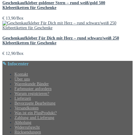
Geschenkaufkleber goldener Stern – rund weiß/gold 500
Klebeetiketten für Geschenke
€
13,90
/Box
Geschenkaufkleber Für Dich mit Herz – rund schwarz/weiß 250
Klebeetiketten für Geschenke
€
12,90
/Box
✎ Infocenter
Kontakt
Über uns
Warenkunde Bänder
Farbmuster anfordern
Warum registrieren?
Lieferzeit
Bevorzugte Bearbeitung
Versandkosten
Was ist ein PlusProdukt?
Zahlung und Lieferung
Abholung
Widerrufsrecht
Rücksendungen