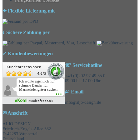
Fertigschleifen Übersicht
✈ Flexible Lieferung mit
€ Sichere Zahlung per
✓ Kundenbewertungen
☏ Servicehotline
Kundenrezensionen
4.6
/
5
+49 (0)202 97 49 55 0
09.00 bis 17.00 Uhr
Ich wollte eigentlich nur
schmale Bänder für
Marmeladengläser suchen,
@ Email
habe die
Überraschungsbänder
eKomi
Kundenfeedback
mitbestellt und war positiv
info@aljo-design.de
überrascht, schöne
Auswahl!
✉ Anschrift
ALJO DESIGN
Friedrich-Engels-Allee 332
D-42283 Wuppertal
Deutschland