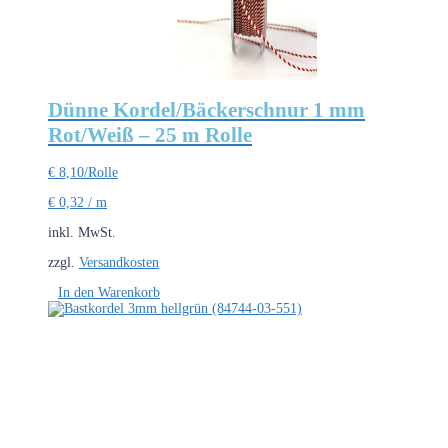
Dünne Kordel/Bäckerschnur 1 mm
Rot/Weiß – 25 m Rolle
€
8,10
/Rolle
€
0,32
/
m
inkl. MwSt.
zzgl.
Versandkosten
In den Warenkorb