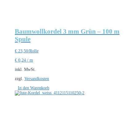
Baumwollkordel 3 mm Grün – 100 m
Spule
€
23,50
/Rolle
€
0,24
/
m
inkl. MwSt.
zzgl.
Versandkosten
In den Warenkorb