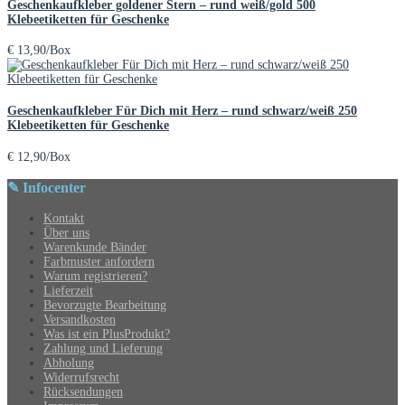
Geschenkaufkleber goldener Stern – rund weiß/gold 500
Klebeetiketten für Geschenke
€
13,90
/Box
Geschenkaufkleber Für Dich mit Herz – rund schwarz/weiß 250
Klebeetiketten für Geschenke
€
12,90
/Box
✎ Infocenter
Kontakt
Über uns
Warenkunde Bänder
Farbmuster anfordern
Warum registrieren?
Lieferzeit
Bevorzugte Bearbeitung
Versandkosten
Was ist ein PlusProdukt?
Zahlung und Lieferung
Abholung
Widerrufsrecht
Rücksendungen