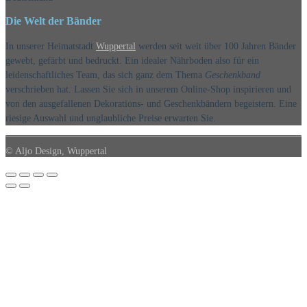
Die Welt der Bänder
In unserer Heimatstadt
Wuppertal
werden seit weit über 100 Jahren Bänder
gewebt, gefärbt und bedruckt. Ein idealer Nährboden also für ein
leidenschaftliches Team, das sich ganz dem Thema
Geschenkband
verschrieben hat. Lassen Sie sich in unserem Online-Shop inspirieren und
von den ausgefallenen Dekorations- und Geschenkbändern begeistern. Eine
riesige Auswahl und unglaubliche Preise erwarten Sie.
© Aljo Design, Wuppertal