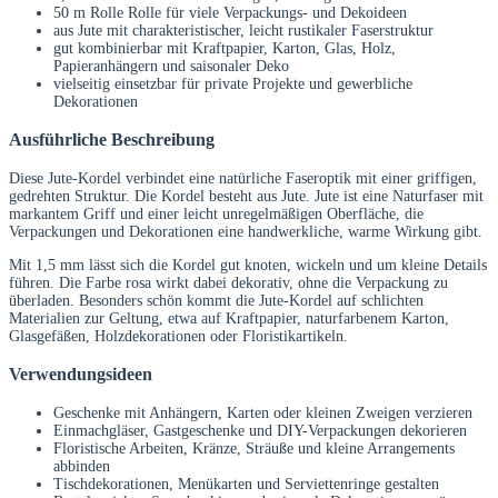
50 m Rolle Rolle für viele Verpackungs- und Dekoideen
aus Jute mit charakteristischer, leicht rustikaler Faserstruktur
gut kombinierbar mit Kraftpapier, Karton, Glas, Holz,
Papieranhängern und saisonaler Deko
vielseitig einsetzbar für private Projekte und gewerbliche
Dekorationen
Ausführliche Beschreibung
Diese Jute-Kordel verbindet eine natürliche Faseroptik mit einer griffigen,
gedrehten Struktur. Die Kordel besteht aus Jute. Jute ist eine Naturfaser mit
markantem Griff und einer leicht unregelmäßigen Oberfläche, die
Verpackungen und Dekorationen eine handwerkliche, warme Wirkung gibt.
Mit 1,5 mm lässt sich die Kordel gut knoten, wickeln und um kleine Details
führen. Die Farbe rosa wirkt dabei dekorativ, ohne die Verpackung zu
überladen. Besonders schön kommt die Jute-Kordel auf schlichten
Materialien zur Geltung, etwa auf Kraftpapier, naturfarbenem Karton,
Glasgefäßen, Holzdekorationen oder Floristikartikeln.
Verwendungsideen
Geschenke mit Anhängern, Karten oder kleinen Zweigen verzieren
Einmachgläser, Gastgeschenke und DIY-Verpackungen dekorieren
Floristische Arbeiten, Kränze, Sträuße und kleine Arrangements
abbinden
Tischdekorationen, Menükarten und Serviettenringe gestalten