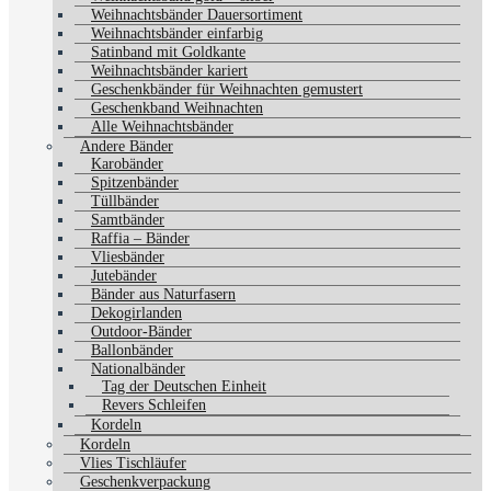
Weihnachtsbänder Dauersortiment
Weihnachtsbänder einfarbig
Satinband mit Goldkante
Weihnachtsbänder kariert
Geschenkbänder für Weihnachten gemustert
Geschenkband Weihnachten
Alle Weihnachtsbänder
Andere Bänder
Karobänder
Spitzenbänder
Tüllbänder
Samtbänder
Raffia – Bänder
Vliesbänder
Jutebänder
Bänder aus Naturfasern
Dekogirlanden
Outdoor-Bänder
Ballonbänder
Nationalbänder
Tag der Deutschen Einheit
Revers Schleifen
Kordeln
Kordeln
Vlies Tischläufer
Geschenkverpackung