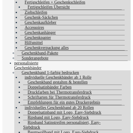
Fertigschleifen + Geschenkschleifen
Fertigschleifen Übersicht
Ziehschleifen
Geschenk-Säckchen
Geschenkaufkleber
Accessoires
Geschenkanhänger
Geschenkpapier
Hilfsmittel
Geschenkverpackung alles
Geschenkband-Pakete
Sonderangebote
personalisierte
Geschenkbänder
Geschenkband 1-farbig bedrucken
individuelle Geschenkbänder ab 1 Rolle
Geschenkband gestalten & bestellen
Doppelsatinbänder Farben
Druckfarben bei Thermotransferdruck
Schriftarten für Thermotransferdruck
Empfehlungen für ein gutes Druckergebnis
individuelles Geschenkband ab 20 Rollen
Doppelsatinband mit Logo, Easy-Siebdruck
Ripsband mit Logo, Easy-Siebdruck
Ripsband Satinstreifen personalisiert, Easy-
Siebdruck
Baumwollband mit Logo, Easy-Siebdruck