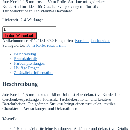
Jute-Kordel 1,5 mm rosa – 50 m Rolle. Aus Jute mit gedrehter
Kordelstruktur; ideal für Geschenkverpackungen, Floristik,
Tischdekorationen und kreative Dekoideen.
Lieferzeit:
2-4 Werktage
Jute-
Kordel
In den Warenkorb
1,5
Artikelnummer:
411211510750
Kategorien:
Kordeln
,
Jutekordeln
mm
Schlagwörter:
50 m Rolle
,
rosa
,
1 mm
rosa
–
Beschreibung
50
Produktdetails
m
Farbempfehlungen
Rolle
Häufige Fragen
Menge
Zusätzliche Information
Beschreibung
Jute-Kordel 1,5 mm in rosa – 50 m Rolle ist eine dekorative Kordel für
Geschenkverpackungen, Floristik, Tischdekorationen und kreative
Bastelarbeiten. Die gedrehte Struktur bringt einen rustikalen, textilen
Charakter in Verpackungen und Dekorationen.
Vorteile
1,5 mm stärke für feine Bindungen, Anhänger und dekorative Details