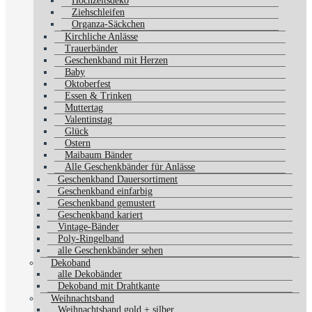
Hochzeitsdeko
Ziehschleifen
Organza-Säckchen
Kirchliche Anlässe
Trauerbänder
Geschenkband mit Herzen
Baby
Oktoberfest
Essen & Trinken
Muttertag
Valentinstag
Glück
Ostern
Maibaum Bänder
Alle Geschenkbänder für Anlässe
Geschenkband Dauersortiment
Geschenkband einfarbig
Geschenkband gemustert
Geschenkband kariert
Vintage-Bänder
Poly-Ringelband
alle Geschenkbänder sehen
Dekoband
alle Dekobänder
Dekoband mit Drahtkante
Weihnachtsband
Weihnachtsband gold + silber