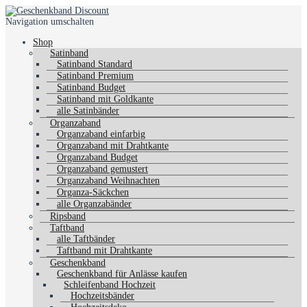
Navigation umschalten
Shop
Satinband
Satinband Standard
Satinband Premium
Satinband Budget
Satinband mit Goldkante
alle Satinbänder
Organzaband
Organzaband einfarbig
Organzaband mit Drahtkante
Organzaband Budget
Organzaband gemustert
Organzaband Weihnachten
Organza-Säckchen
alle Organzabänder
Ripsband
Taftband
alle Taftbänder
Taftband mit Drahtkante
Geschenkband
Geschenkband für Anlässe kaufen
Schleifenband Hochzeit
Hochzeitsbänder