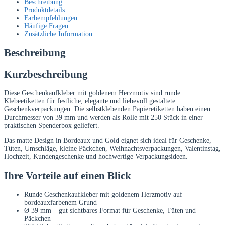
Beschreibung
250
Produktdetails
Klebeetiketten
Farbempfehlungen
für
Häufige Fragen
Geschenke
Zusätzliche Information
Menge
Beschreibung
Kurzbeschreibung
Diese Geschenkaufkleber mit goldenem Herzmotiv sind runde
Klebeetiketten für festliche, elegante und liebevoll gestaltete
Geschenkverpackungen. Die selbstklebenden Papieretiketten haben einen
Durchmesser von 39 mm und werden als Rolle mit 250 Stück in einer
praktischen Spenderbox geliefert.
Das matte Design in Bordeaux und Gold eignet sich ideal für Geschenke,
Tüten, Umschläge, kleine Päckchen, Weihnachtsverpackungen, Valentinstag,
Hochzeit, Kundengeschenke und hochwertige Verpackungsideen.
Ihre Vorteile auf einen Blick
Runde Geschenkaufkleber mit goldenem Herzmotiv auf
bordeauxfarbenem Grund
Ø 39 mm – gut sichtbares Format für Geschenke, Tüten und
Päckchen