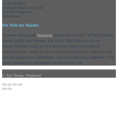
ALJO DESIGN
Friedrich-Engels-Allee 332
D-42283 Wuppertal
Deutschland
Die Welt der Bänder
In unserer Heimatstadt
Wuppertal
werden seit weit über 100 Jahren Bänder
gewebt, gefärbt und bedruckt. Ein idealer Nährboden also für ein
leidenschaftliches Team, das sich ganz dem Thema
Geschenkband
verschrieben hat. Lassen Sie sich in unserem Online-Shop inspirieren und
von den ausgefallenen Dekorations- und Geschenkbändern begeistern. Eine
riesige Auswahl und unglaubliche Preise erwarten Sie.
© Aljo Design, Wuppertal