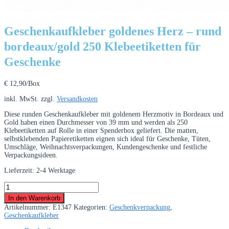
Geschenkaufkleber goldenes Herz – rund
bordeaux/gold 250 Klebeetiketten für
Geschenke
€
12,90
/Box
inkl. MwSt.
zzgl.
Versandkosten
Diese runden Geschenkaufkleber mit goldenem Herzmotiv in Bordeaux und
Gold haben einen Durchmesser von 39 mm und werden als 250
Klebeetiketten auf Rolle in einer Spenderbox geliefert. Die matten,
selbstklebenden Papieretiketten eignen sich ideal für Geschenke, Tüten,
Umschläge, Weihnachtsverpackungen, Kundengeschenke und festliche
Verpackungsideen.
Lieferzeit:
2-4 Werktage
Geschenkaufkleber
goldenes
In den Warenkorb
Herz
Artikelnummer:
E1347
Kategorien:
Geschenkverpackung
,
–
Geschenkaufkleber
rund
bordeaux/gold