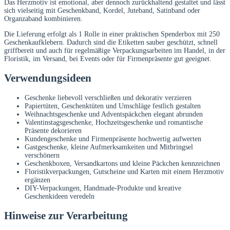
Das Herzmotiv ist emotional, aber dennoch zurückhaltend gestaltet und lässt
sich vielseitig mit Geschenkband, Kordel, Juteband, Satinband oder
Organzaband kombinieren.
Die Lieferung erfolgt als 1 Rolle in einer praktischen Spenderbox mit 250
Geschenkaufklebern. Dadurch sind die Etiketten sauber geschützt, schnell
griffbereit und auch für regelmäßige Verpackungsarbeiten im Handel, in der
Floristik, im Versand, bei Events oder für Firmenpräsente gut geeignet.
Verwendungsideen
Geschenke liebevoll verschließen und dekorativ verzieren
Papiertüten, Geschenktüten und Umschläge festlich gestalten
Weihnachtsgeschenke und Adventspäckchen elegant abrunden
Valentinstagsgeschenke, Hochzeitsgeschenke und romantische
Präsente dekorieren
Kundengeschenke und Firmenpräsente hochwertig aufwerten
Gastgeschenke, kleine Aufmerksamkeiten und Mitbringsel
verschönern
Geschenkboxen, Versandkartons und kleine Päckchen kennzeichnen
Floristikverpackungen, Gutscheine und Karten mit einem Herzmotiv
ergänzen
DIY-Verpackungen, Handmade-Produkte und kreative
Geschenkideen veredeln
Hinweise zur Verarbeitung