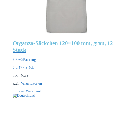
Organza-Säckchen 120×100 mm, grau, 12
Stück
€
5,60
/Packung
€
0,47
/
Stück
inkl. MwSt.
zzgl.
Versandkosten
In den Warenkorb