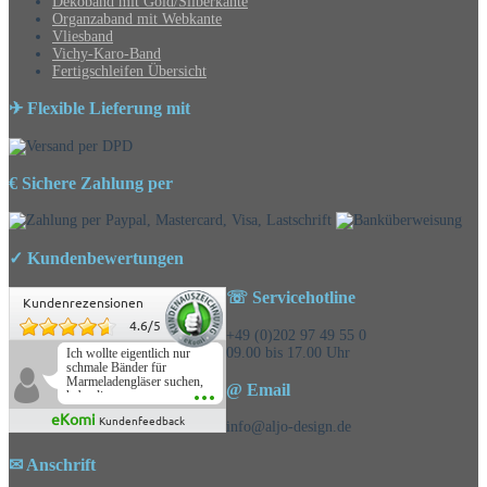
Dekoband mit Gold/Silberkante
Organzaband mit Webkante
Vliesband
Vichy-Karo-Band
Fertigschleifen Übersicht
✈ Flexible Lieferung mit
€ Sichere Zahlung per
✓ Kundenbewertungen
☏ Servicehotline
Kundenrezensionen
4.6
/
5
+49 (0)202 97 49 55 0
09.00 bis 17.00 Uhr
Ich wollte eigentlich nur
schmale Bänder für
Marmeladengläser suchen,
@ Email
habe die
Überraschungsbänder
eKomi
Kundenfeedback
mitbestellt und war positiv
info@aljo-design.de
überrascht, schöne
Auswahl!
✉ Anschrift