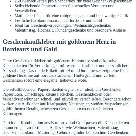
250 Klebeetiketten pro Spenderbox für viele Geschenkverpackungen
Selbstklebende Papieretiketten für schnelles Verzieren und
Verschließen
Matte Oberfläche für eine ruhige, elegante und hochwertige Optik
Festliche Farbkombination aus Bordeaux und Gold
Ideal für Geschenkverpackungen, Weihnachtsgeschenke,
Valentinstag, Hochzeit, Kundengeschenke und besondere Anlässe
Geschenkaufkleber mit goldenem Herz in
Bordeaux und Gold
Diese Geschenkaufkleber mit goldenem Herzmotiv sind dekorative
Klebeetiketten für Verpackungen mit warmer, festlicher und persönlicher
Ausstrahlung. Das runde Etikett mit 39 mm Durchmesser zeigt eine feine
goldene Herzlinie auf bordeauxfarbenem Hintergrund und verleiht
Geschenken sofort eine elegante, liebevolle Note.
Die selbstklebenden Papieretiketten eignen sich ideal, um Geschenke,
Papiertüten, Umschläge, kleine Päckchen, Geschenkboxen oder
Versandverpackungen schnell und stilvoll zu verschließen. Besonders schön
wirken die Aufkleber auf Kraftpapier, Naturpapier, weißen Verpackungen,
goldfarbenen Details, schwarzen Geschenkboxen oder schlichten
Kartonagen.
Durch die Kombination aus Bordeaux und Gold passen die Klebeetiketten
besonders gut zu festlichen Anlässen wie Weihnachten, Valentinstag,
Hochzeit, Jubiläum, Muttertag, Geburtstag oder Dankeschön-Geschenken.