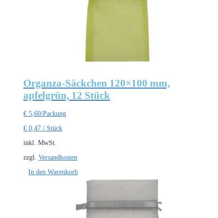
Organza-Säckchen 120×100 mm,
apfelgrün, 12 Stück
€
5,60
/Packung
€
0,47
/
Stück
inkl. MwSt.
zzgl.
Versandkosten
In den Warenkorb