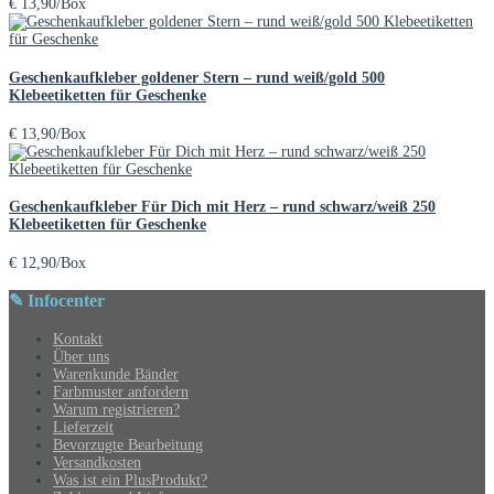
€
13,90
/Box
Geschenkaufkleber goldener Stern – rund weiß/gold 500
Klebeetiketten für Geschenke
€
13,90
/Box
Geschenkaufkleber Für Dich mit Herz – rund schwarz/weiß 250
Klebeetiketten für Geschenke
€
12,90
/Box
✎ Infocenter
Kontakt
Über uns
Warenkunde Bänder
Farbmuster anfordern
Warum registrieren?
Lieferzeit
Bevorzugte Bearbeitung
Versandkosten
Was ist ein PlusProdukt?