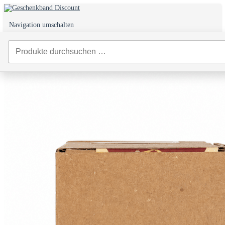
Navigation umschalten
0
Start
/
Geschenkverpackung
/
Geschenkaufkleber
/ Geschenkaufkleber
goldenes Herz – rund bordeaux/gold 250 Klebeetiketten für Geschenke