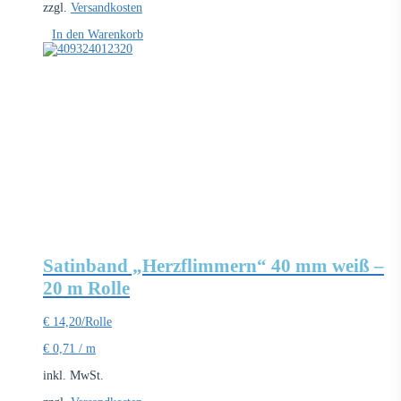
zzgl.
Versandkosten
In den Warenkorb
Satinband „Herzflimmern“ 40 mm weiß –
20 m Rolle
€
14,20
/Rolle
€
0,71
/
m
inkl. MwSt.