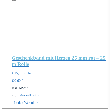
Geschenkband mit Herzen 25 mm rot – 25
m Rolle
€
15,10
/Rolle
€
0,60
/
m
inkl. MwSt.
zzgl.
Versandkosten
In den Warenkorb