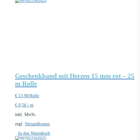
Geschenkband mit Herzen 15 mm rot – 25
m Rolle
€
13,90
/Rolle
€
0,56
/
m
inkl. MwSt.
zzgl.
Versandkosten
In den Warenkorb