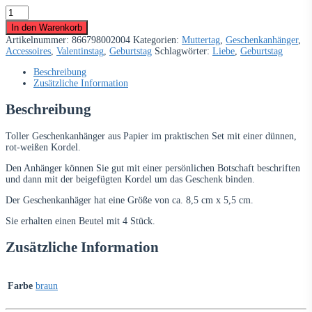
Geschenkanhänger
With
In den Warenkorb
Love,
Artikelnummer:
866798002004
Kategorien:
Muttertag
,
Geschenkanhänger
,
rot,
Accessoires
,
Valentinstag
,
Geburtstag
Schlagwörter:
Liebe
,
Geburtstag
4
Stück
Beschreibung
Beutel
Zusätzliche Information
Menge
Beschreibung
Toller Geschenkanhänger aus Papier im praktischen Set mit einer dünnen,
rot-weißen Kordel.
Den Anhänger können Sie gut mit einer persönlichen Botschaft beschriften
und dann mit der beigefügten Kordel um das Geschenk binden.
Der Geschenkanhäger hat eine Größe von ca. 8,5 cm x 5,5 cm.
Sie erhalten einen Beutel mit 4 Stück.
Zusätzliche Information
Farbe
braun