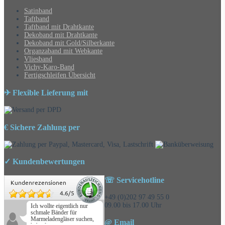
Satinband
Taftband
Taftband mit Drahtkante
Dekoband mit Drahtkante
Dekoband mit Gold/Silberkante
Organzaband mit Webkante
Vliesband
Vichy-Karo-Band
Fertigschleifen Übersicht
✈ Flexible Lieferung mit
€ Sichere Zahlung per
✓ Kundenbewertungen
☏ Servicehotline
Kundenrezensionen
4.6
/
5
+49 (0)202 97 49 55 0
09.00 bis 17.00 Uhr
Ich wollte eigentlich nur
schmale Bänder für
Marmeladengläser suchen,
@ Email