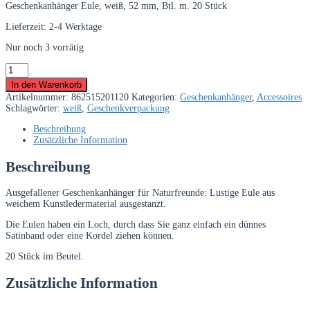
Geschenkanhänger Eule, weiß, 52 mm, Btl. m. 20 Stück
Lieferzeit:
2-4 Werktage
Nur noch 3 vorrätig
Geschenkanhänger
Eule,
In den Warenkorb
weiß,
Artikelnummer:
862515201120
Kategorien:
Geschenkanhänger
,
Accessoires
52
Schlagwörter:
weiß
,
Geschenkverpackung
mm,
20
Beschreibung
Stück
Zusätzliche Information
Menge
Beschreibung
Ausgefallener Geschenkanhänger für Naturfreunde: Lustige Eule aus
weichem Kunstledermaterial ausgestanzt.
Die Eulen haben ein Loch, durch dass Sie ganz einfach ein dünnes
Satinband oder eine Kordel ziehen können.
20 Stück im Beutel.
Zusätzliche Information