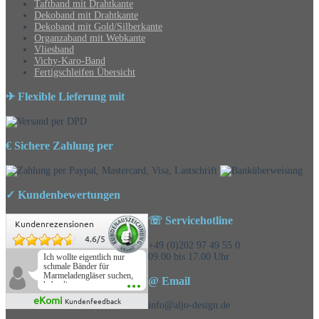
Taftband mit Drahtkante
Dekoband mit Drahtkante
Dekoband mit Gold/Silberkante
Organzaband mit Webkante
Vliesband
Vichy-Karo-Band
Fertigschleifen Übersicht
✈ Flexible Lieferung mit
€ Sichere Zahlung per
✓ Kundenbewertungen
☏ Servicehotline
Kundenrezensionen
4.6
/
5
+49 (0)202 97 49 55 0
09.00 bis 17.00 Uhr
Ich wollte eigentlich nur
schmale Bänder für
Marmeladengläser suchen,
@ Email
habe die
Überraschungsbänder
eKomi
Kundenfeedback
mitbestellt und war positiv
info@aljo-design.de
überrascht, schöne