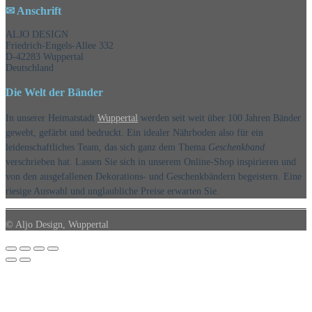
Auswahl!
✉ Anschrift
ALJO DESIGN
Friedrich-Engels-Allee 332
D-42283 Wuppertal
Deutschland
Die Welt der Bänder
In unserer Heimatstadt
Wuppertal
werden seit weit über 100 Jahren Bänder
gewebt, gefärbt und bedruckt. Ein idealer Nährboden also für ein
leidenschaftliches Team, das sich ganz dem Thema
Geschenkband
verschrieben hat. Lassen Sie sich in unserem Online-Shop inspirieren und
von den ausgefallenen Dekorations- und Geschenkbändern begeistern. Eine
riesige Auswahl und unglaubliche Preise erwarten Sie.
© Aljo Design, Wuppertal