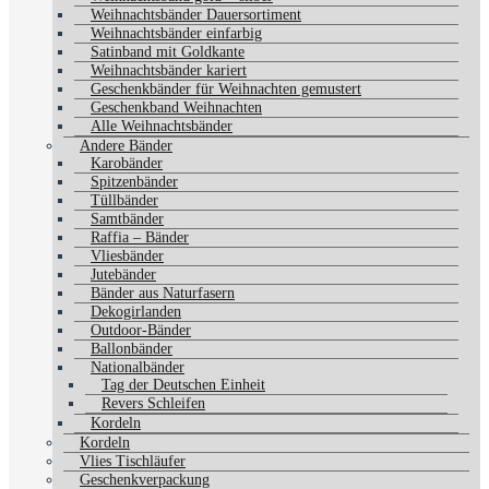
Weihnachtsbänder Dauersortiment
Weihnachtsbänder einfarbig
Satinband mit Goldkante
Weihnachtsbänder kariert
Geschenkbänder für Weihnachten gemustert
Geschenkband Weihnachten
Alle Weihnachtsbänder
Andere Bänder
Karobänder
Spitzenbänder
Tüllbänder
Samtbänder
Raffia – Bänder
Vliesbänder
Jutebänder
Bänder aus Naturfasern
Dekogirlanden
Outdoor-Bänder
Ballonbänder
Nationalbänder
Tag der Deutschen Einheit
Revers Schleifen
Kordeln
Kordeln
Vlies Tischläufer
Geschenkverpackung