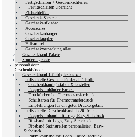
Fertigschleifen + Geschenkschleifen
Fertigschleifen Übersicht
Ziehschleifen
Geschenk-Säckchen
Geschenkaufkleber
Accessoires
Geschenkanhänger
Geschenkpapier
Hilfsmittel
Geschenkverpackung alles
Geschenkband-Pakete
Sonderangebote
personalisierte
Geschenkbänder
Geschenkband 1-farbig bedrucken
individuelle Geschenkbänder ab 1 Rolle
Geschenkband gestalten & bestellen
Doppelsatinbänder Farben
Druckfarben bei Thermotransferdruck
Schriftarten für Thermotransferdruck
Empfehlungen für ein gutes Druckergebnis
individuelles Geschenkband ab 20 Rollen
Doppelsatinband mit Logo, Easy-Siebdruck
Ripsband mit Logo, Easy-Siebdruck
Ripsband Satinstreifen personalisiert, Easy-
Siebdruck
Baumwollband mit Logo, Easy-Siebdruck