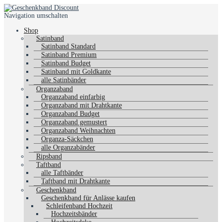
Navigation umschalten
Shop
Satinband
Satinband Standard
Satinband Premium
Satinband Budget
Satinband mit Goldkante
alle Satinbänder
Organzaband
Organzaband einfarbig
Organzaband mit Drahtkante
Organzaband Budget
Organzaband gemustert
Organzaband Weihnachten
Organza-Säckchen
alle Organzabänder
Ripsband
Taftband
alle Taftbänder
Taftband mit Drahtkante
Geschenkband
Geschenkband für Anlässe kaufen
Schleifenband Hochzeit
Hochzeitsbänder