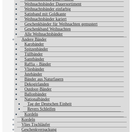
Weihnachtsbänder Dauersortiment
Weihnachtsbänder einfarbig
Satinband mit Goldkante
Weihnachtsbänder kariert
Geschenkbänder für Weihnachten gemustert
Geschenkband Weihnachten
Alle Weihnachtsbänder
Andere Bänder
Karobänder
Spitzenbänder
Tüllbänder
Samtbänder
Raffia – Bänder
Vliesbänder
Jutebänder
Bänder aus Naturfasern
Dekogirlanden
Outdoor-Bänder
Ballonbänder
Nationalbänder
Tag der Deutschen Einheit
Revers Schleifen
Kordeln
Kordeln
Vlies Tischläufer
Geschenkverpackung