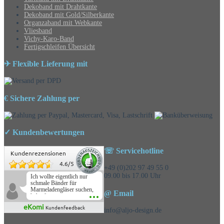
Dekoband mit Drahtkante
Dekoband mit Gold/Silberkante
Organzaband mit Webkante
Vliesband
Vichy-Karo-Band
Fertigschleifen Übersicht
✈ Flexible Lieferung mit
€ Sichere Zahlung per
✓ Kundenbewertungen
☏ Servicehotline
Kundenrezensionen
4.6
/
5
+49 (0)202 97 49 55 0
09.00 bis 17.00 Uhr
Ich wollte eigentlich nur
schmale Bänder für
Marmeladengläser suchen,
@ Email
habe die
Überraschungsbänder
eKomi
Kundenfeedback
mitbestellt und war positiv
info@aljo-design.de
überrascht, schöne
Auswahl!