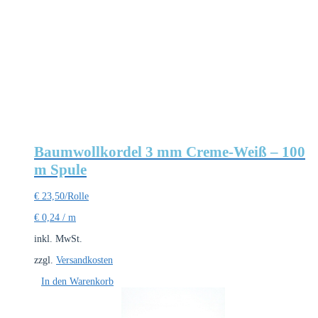
Baumwollkordel 3 mm Creme-Weiß – 100
m Spule
€
23,50
/Rolle
€
0,24
/
m
inkl. MwSt.
zzgl.
Versandkosten
In den Warenkorb