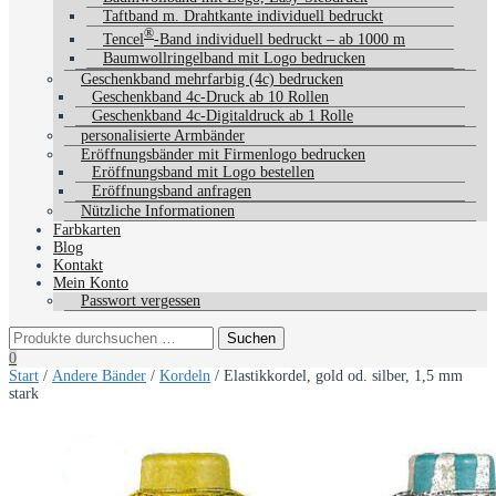
Taftband m. Drahtkante individuell bedruckt
®
Tencel
-Band individuell bedruckt – ab 1000 m
Baumwollringelband mit Logo bedrucken
Geschenkband mehrfarbig (4c) bedrucken
Geschenkband 4c-Druck ab 10 Rollen
Geschenkband 4c-Digitaldruck ab 1 Rolle
personalisierte Armbänder
Eröffnungsbänder mit Firmenlogo bedrucken
Eröffnungsband mit Logo bestellen
Eröffnungsband anfragen
Nützliche Informationen
Farbkarten
Blog
Kontakt
Mein Konto
Passwort vergessen
0
Start
/
Andere Bänder
/
Kordeln
/ Elastikkordel, gold od. silber, 1,5 mm
stark