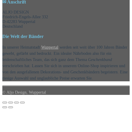
✉ Anschrift
ALJO DESIGN
Friedrich-Engels-Allee 332
D-42283 Wuppertal
Deutschland
Die Welt der Bänder
In unserer Heimatstadt
Wuppertal
werden seit weit über 100 Jahren Bänder
gewebt, gefärbt und bedruckt. Ein idealer Nährboden also für ein
leidenschaftliches Team, das sich ganz dem Thema
Geschenkband
verschrieben hat. Lassen Sie sich in unserem Online-Shop inspirieren und
von den ausgefallenen Dekorations- und Geschenkbändern begeistern. Eine
riesige Auswahl und unglaubliche Preise erwarten Sie.
© Aljo Design, Wuppertal