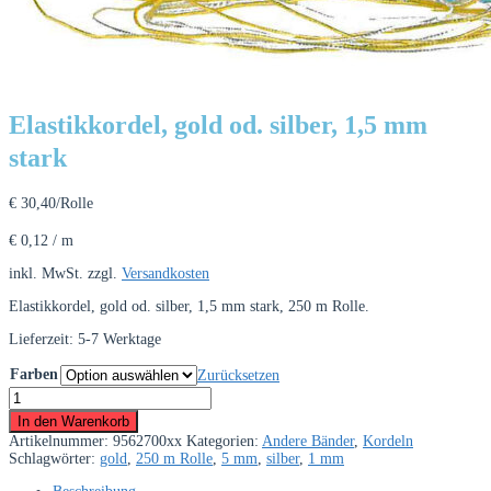
Elastikkordel, gold od. silber, 1,5 mm
stark
€
30,40
/Rolle
€
0,12
/
m
inkl. MwSt.
zzgl.
Versandkosten
Elastikkordel, gold od. silber, 1,5 mm stark, 250 m Rolle.
Lieferzeit:
5-7 Werktage
Farben
Zurücksetzen
Elastikkordel,
gold
In den Warenkorb
od.
Artikelnummer:
9562700xx
Kategorien:
Andere Bänder
,
Kordeln
silber,
Schlagwörter:
gold
,
250 m Rolle
,
5 mm
,
silber
,
1 mm
1,5
mm