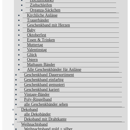
Hochzeitsdeko
Ziehschleifen
Organza-Säckchen
Kirchliche Anlässe
Trauerbänder
Geschenkband mit Herzen
Baby
Oktoberfest
Essen & Trinken
Muttertag
Valentinstag
Glück
Ostern
Maibaum Bänder
Alle Geschenkbänder für Anlässe
Geschenkband Dauersortiment
Geschenkband einfarbig
Geschenkband gemustert
Geschenkband kariert
Vintage-Bänder
Poly-Ringelband
alle Geschenkbänder sehen
Dekoband
alle Dekobänder
Dekoband mit Drahtkante
Weihnachtsband
Weihnachtsband gold + silber