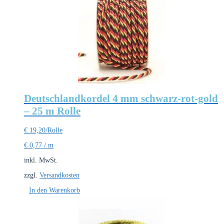
Deutschlandkordel 4 mm schwarz-rot-gold
– 25 m Rolle
€
19,20
/Rolle
€
0,77
/
m
inkl. MwSt.
zzgl.
Versandkosten
In den Warenkorb