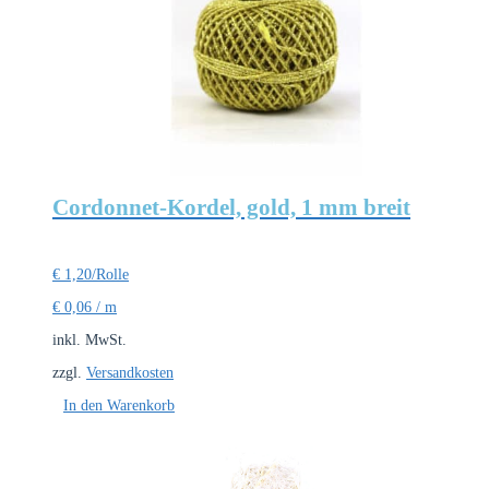
Cordonnet-Kordel, gold, 1 mm breit
€
1,20
/Rolle
€
0,06
/
m
inkl. MwSt.
zzgl.
Versandkosten
In den Warenkorb