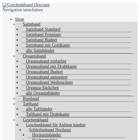
Navigation umschalten
Shop
Satinband
Satinband Standard
Satinband Premium
Satinband Budget
Satinband mit Goldkante
alle Satinbänder
Organzaband
Organzaband einfarbig
Organzaband mit Drahtkante
Organzaband Budget
Organzaband gemustert
Organzaband Weihnachten
Organza-Säckchen
alle Organzabänder
Ripsband
Taftband
alle Taftbänder
Taftband mit Drahtkante
Geschenkband
Geschenkband für Anlässe kaufen
Schleifenband Hochzeit
Hochzeitsbänder