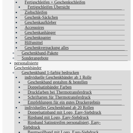
Fertigschleifen + Geschenkschleifen
Fertigschleifen Übersicht
Ziehschleifen
Geschenk-Säckchen
Geschenkaufkleber
Accessoires
Geschenkanhänger
Geschenkpapier
Hilfsmittel
Geschenkverpackung alles
Geschenkband-Pakete
Sonderangebote
personalisierte
Geschenkbänder
Geschenkband 1-farbig bedrucken
individuelle Geschenkbänder ab 1 Rolle
Geschenkband gestalten & bestellen
Doppelsatinbänder Farben
Druckfarben bei Thermotransferdruck
Schriftarten für Thermotransferdruck
Empfehlungen für ein gutes Druckergebnis
individuelles Geschenkband ab 20 Rollen
Doppelsatinband mit Logo, Easy-Siebdruck
Ripsband mit Logo, Easy-Siebdruck
Ripsband Satinstreifen personalisiert, Easy-
Siebdruck
Baumwollband mit Logo, Easy-Siebdruck