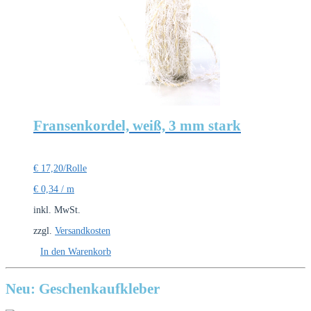
Fransenkordel, weiß, 3 mm stark
€
17,20
/Rolle
€
0,34
/
m
inkl. MwSt.
zzgl.
Versandkosten
In den Warenkorb
Neu: Geschenkaufkleber