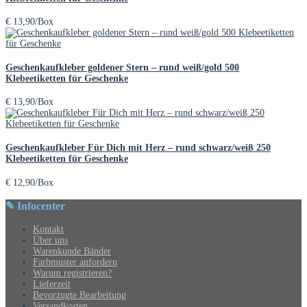
€
13,90
/Box
Geschenkaufkleber goldener Stern – rund weiß/gold 500
Klebeetiketten für Geschenke
€
13,90
/Box
Geschenkaufkleber Für Dich mit Herz – rund schwarz/weiß 250
Klebeetiketten für Geschenke
€
12,90
/Box
✎ Infocenter
Kontakt
Über uns
Warenkunde Bänder
Farbmuster anfordern
Warum registrieren?
Lieferzeit
Bevorzugte Bearbeitung
Versandkosten