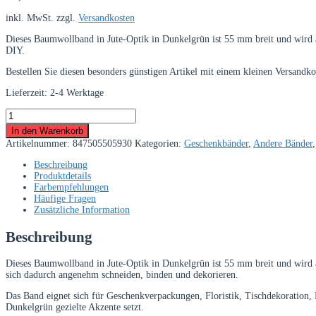
inkl. MwSt.
zzgl.
Versandkosten
Dieses Baumwollband in Jute-Optik in Dunkelgrün ist 55 mm breit und wird 
DIY.
Bestellen Sie diesen besonders günstigen Artikel mit einem kleinen Versandk
Lieferzeit:
2-4 Werktage
Juteband
aus
In den Warenkorb
100%
Artikelnummer:
847505505930
Kategorien:
Geschenkbänder
,
Andere Bänder
Baumwolle
55
Beschreibung
mm
Produktdetails
Dunkelgrün
Farbempfehlungen
–
Häufige Fragen
30
Zusätzliche Information
m
Rolle
Beschreibung
Menge
Dieses Baumwollband in Jute-Optik in Dunkelgrün ist 55 mm breit und wird au
sich dadurch angenehm schneiden, binden und dekorieren.
Das Band eignet sich für Geschenkverpackungen, Floristik, Tischdekoration, 
Dunkelgrün gezielte Akzente setzt.