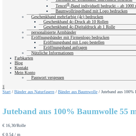
®
Tencel
-Band individuell bedruckt – ab 1000
Baumwollringelband mit Logo bedrucken
Geschenkband mehrfarbig (4c) bedrucken
Geschenkband 4c-Druck ab 10 Rollen
Geschenkband 4c-Digitaldruck ab 1 Rolle
personalisierte Armbänder
Eröffnungsbänder mit Firmenlogo bedrucken
Eröffnungsband mit Logo bestellen
Eröffnungsband anfragen
Nützliche Informationen
Farbkarten
Blog
Kontakt
Mein Konto
Passwort vergessen
1
Start
/
Bänder aus Naturfasern
/
Bänder aus Baumwolle
/ Juteband aus 100%
Juteband aus 100% Baumwolle 55 m
€
16,30
/Rolle
€
0,54
/
m