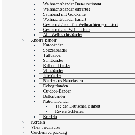
Weihnachtsbänder Dauersortiment
Weihnachtsbänder einfarbig
Satinband mit Goldkante
Weihnachtsbänder kariert
Geschenkbänder für Weihnachten gemustert
Geschenkband Weihnachten
Alle Weihnachtsbänder
Andere Bänder
Karobänder
Spitzenbänder
Tüllbänder
Samtbänder
Raffia – Bänder
Vliesbänder
Jutebänder
Bänder aus Naturfasern
Dekogirlanden
Outdoor-Bänder
Ballonbänder
Nationalbänder
Tag der Deutschen Einheit
Revers Schleifen
Kordeln
Kordeln
Vlies Tischläufer
Geschenkverpackung