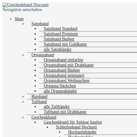
Navigation umschalten
Shop
Satinband
Satinband Standard
Satinband Premium
Satinband Budget
Satinband mit Goldkante
alle Satinbänder
Organzaband
Organzaband einfarbig
Organzaband mit Drahtkante
Organzaband Budget
Organzaband gemustert
Organzaband Weihnachten
Organza-Säckchen
alle Organzabänder
Ripsband
Taftband
alle Taftbänder
Taftband mit Drahtkante
Geschenkband
Geschenkband für Anlässe kaufen
Schleifenband Hochzeit
Hochzeitsbänder