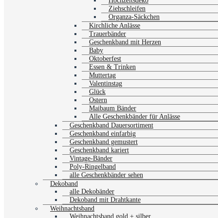
Hochzeitsdeko
Ziehschleifen
Organza-Säckchen
Kirchliche Anlässe
Trauerbänder
Geschenkband mit Herzen
Baby
Oktoberfest
Essen & Trinken
Muttertag
Valentinstag
Glück
Ostern
Maibaum Bänder
Alle Geschenkbänder für Anlässe
Geschenkband Dauersortiment
Geschenkband einfarbig
Geschenkband gemustert
Geschenkband kariert
Vintage-Bänder
Poly-Ringelband
alle Geschenkbänder sehen
Dekoband
alle Dekobänder
Dekoband mit Drahtkante
Weihnachtsband
Weihnachtsband gold + silber