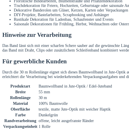
Floristische Bindearbeiten, Blumensträuße und Pflanzendekoration
Tischdekoration für Feiern, Hochzeiten, Geburtstage oder saisonale An
Dekorative Banderolen um Gläser, Kerzen, Karten oder Verpackungen
DIY-Projekte, Bastelarbeiten, Scrapbooking und Anhänger
Rustikale Dekoration für Ladenbau, Schaufenster und Events
Saisonale Dekorationen für Frühling, Herbst, Weihnachten oder Oster
Hinweise zur Verarbeitung
Das Band lässt sich mit einer scharfen Schere sauber auf die gewünschte Län
das Band mit Draht, Clips oder zusätzlichem Schleifenband kombiniert werde
Für gewerbliche Kunden
Durch die 30 m Rollenlänge eignet sich dieses Baumwollband in Jute-Optik a
erleichtert die Verarbeitung bei wiederkehrenden Verpackungsaufgaben und di
Produktart
Baumwollband in Jute-Optik / Edel-Juteband
Breite
55 mm
Rollenlänge
30 m
Material
100% Baumwolle
Oberfläche
textile, matte Jute-Optik mit weicher Haptik
Farbe
Dunkelgrün
Randverarbeitung
offene, leicht ausgefranste Ränder
Verpackungseinheit
1 Rolle