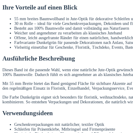
Ihre Vorteile auf einen Blick
55 mm breites Baumwollband in Jute-Optik für dekorative Schleifen 
30 m Rolle – ideal für viele Geschenkverpackungen, Dekoideen und fl
Besteht aus 100% Baumwolle und damit vollständig aus Naturfasern
Weicher und angenehmer zu verarbeiten als klassisches Juteband
Offene, leicht ausgefranste Ränder für einen natürlichen, handwerkli
Farbvariante Dunkelgrün für passende Dekorationen nach Anlass, Sais
Vielseitig einsetzbar für Geschenke, Floristik, Tischdeko, Events, Ba
Ausführliche Beschreibung
Dieses Band ist die passende Wahl, wenn eine natürliche Jute-Optik gewünscht
100% Baumwolle. Dadurch fühlt es sich angenehmer an als klassisches Juteba
Mit 55 mm Breite bietet das Band genügend Fläche für sichtbare Akzente auf
den regelmäßigen Einsatz in Floristik, Einzelhandel, Verpackungsservice, E
Die Farbe Dunkelgrün eignet sich besonders für floristik, weihnachtsdeko, 
kombinieren. So entstehen Verpackungen und Dekorationen, die natürlich wirk
Verwendungsideen
Geschenkverpackungen mit natürlicher, textiler Optik
Schleifen für Präsentkörbe, Mitbringsel und Firmenpräsente