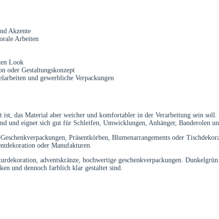
und Akzente
orale Arbeiten
chen Look
on oder Gestaltungskonzept
stelarbeiten und gewerbliche Verpackungen
 ist, das Material aber weicher und komfortabler in der Verarbeitung sein soll
nd und eignet sich gut für Schleifen, Umwicklungen, Anhänger, Banderolen und
 Geschenkverpackungen, Präsentkörben, Blumenarrangements oder Tischdekorati
ventdekoration oder Manufakturen.
naturdekoration, adventskränze, hochwertige geschenkverpackungen. Dunkelgrün
en und dennoch farblich klar gestaltet sind.