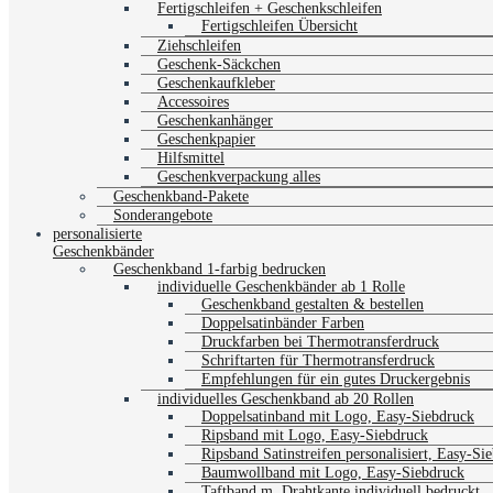
Fertigschleifen + Geschenkschleifen
Fertigschleifen Übersicht
Ziehschleifen
Geschenk-Säckchen
Geschenkaufkleber
Accessoires
Geschenkanhänger
Geschenkpapier
Hilfsmittel
Geschenkverpackung alles
Geschenkband-Pakete
Sonderangebote
personalisierte
Geschenkbänder
Geschenkband 1-farbig bedrucken
individuelle Geschenkbänder ab 1 Rolle
Geschenkband gestalten & bestellen
Doppelsatinbänder Farben
Druckfarben bei Thermotransferdruck
Schriftarten für Thermotransferdruck
Empfehlungen für ein gutes Druckergebnis
individuelles Geschenkband ab 20 Rollen
Doppelsatinband mit Logo, Easy-Siebdruck
Ripsband mit Logo, Easy-Siebdruck
Ripsband Satinstreifen personalisiert, Easy-Si
Baumwollband mit Logo, Easy-Siebdruck
Taftband m. Drahtkante individuell bedruckt