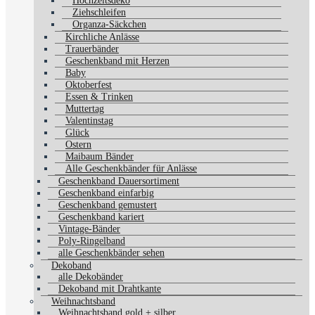
Hochzeitsdeko
Ziehschleifen
Organza-Säckchen
Kirchliche Anlässe
Trauerbänder
Geschenkband mit Herzen
Baby
Oktoberfest
Essen & Trinken
Muttertag
Valentinstag
Glück
Ostern
Maibaum Bänder
Alle Geschenkbänder für Anlässe
Geschenkband Dauersortiment
Geschenkband einfarbig
Geschenkband gemustert
Geschenkband kariert
Vintage-Bänder
Poly-Ringelband
alle Geschenkbänder sehen
Dekoband
alle Dekobänder
Dekoband mit Drahtkante
Weihnachtsband
Weihnachtsband gold + silber