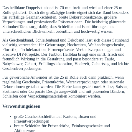
Das hellblaue Doppelsatinband ist 70 mm breit und wird auf einer 25 m
Rolle geliefert. Durch die großzügige Breite eignet sich das Band besonders
für auffällige Geschenkschleifen, breite Dekorationsakzente, größere
Verpackungen und professionelle Präsentationen. Die beidseitig glänzende
Satinoberfläche sorgt dafür, dass Schleifen und Bandführungen aus
unterschiedlichen Blickwinkeln ordentlich und hochwertig wirken.
Als Geschenkband, Schleifenband und Dekoband lässt sich dieses Satinband
vielseitig verwenden: für Geburtstage, Hochzeiten, Weihnachtsgeschenke,
Floristik, Tischdekoration, Firmenpräsente, Verkaufsverpackungen und
kreative DIY-Projekte. Der Farbton Hellblau bringt eine sanft, frisch und
freundlich Wirkung in die Gestaltung und passt besonders zu Taufe,
Babyshower, Geburt, Frühlingsdekoration, Hochzeit, Geburtstag und leichte
Geschenkverpackungen.
Für gewerbliche Anwender ist die 25 m Rolle auch dann praktisch, wenn
regelmäßig Geschenke, Präsentkörbe, Warenverpackungen oder saisonale
Dekorationen gestaltet werden. Die Farbe kann gezielt nach Anlass, Saison,
Sortiment oder Corporate Design ausgewählt und mit passenden Bändern,
Schleifen oder Verpackungsmaterialien kombiniert werden.
Verwendungsideen
große Geschenkschleifen auf Kartons, Boxen und
Präsentverpackungen
breite Schleifen für Präsentkörbe, Feinkostgeschenke und
Aktionsware