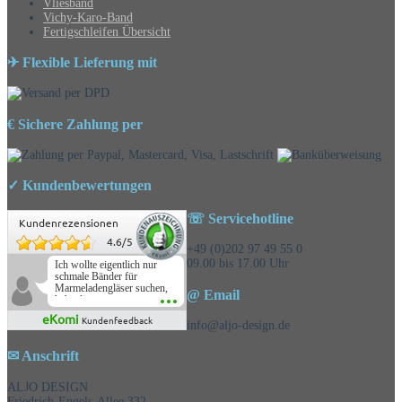
Vliesband
Vichy-Karo-Band
Fertigschleifen Übersicht
✈ Flexible Lieferung mit
€ Sichere Zahlung per
✓ Kundenbewertungen
☏ Servicehotline
Kundenrezensionen
4.6
/
5
+49 (0)202 97 49 55 0
09.00 bis 17.00 Uhr
Ich wollte eigentlich nur
schmale Bänder für
Marmeladengläser suchen,
@ Email
habe die
Überraschungsbänder
eKomi
Kundenfeedback
mitbestellt und war positiv
info@aljo-design.de
überrascht, schöne
Auswahl!
✉ Anschrift
ALJO DESIGN
Friedrich-Engels-Allee 332