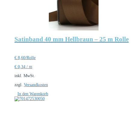
Satinband 40 mm Hellbraun – 25 m Rolle
€
8,60
/Rolle
€
0,34
/
m
inkl. MwSt.
zzgl.
Versandkosten
In den Warenkorb