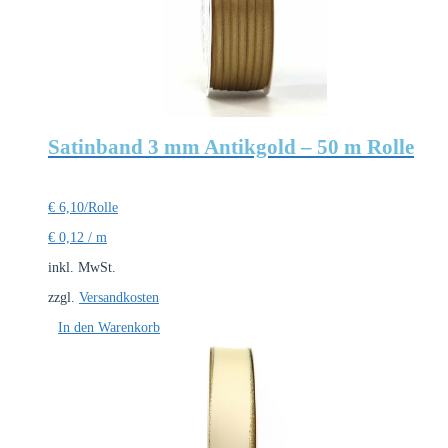
Satinband 3 mm Antikgold – 50 m Rolle
€
6,10
/Rolle
€
0,12
/
m
inkl. MwSt.
zzgl.
Versandkosten
In den Warenkorb