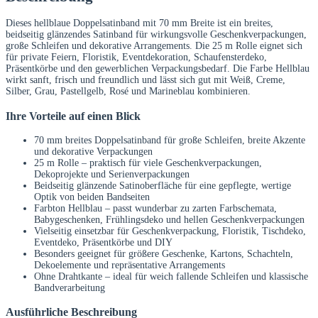
Dieses hellblaue Doppelsatinband mit 70 mm Breite ist ein breites,
beidseitig glänzendes Satinband für wirkungsvolle Geschenkverpackungen,
große Schleifen und dekorative Arrangements. Die 25 m Rolle eignet sich
für private Feiern, Floristik, Eventdekoration, Schaufensterdeko,
Präsentkörbe und den gewerblichen Verpackungsbedarf. Die Farbe Hellblau
wirkt sanft, frisch und freundlich und lässt sich gut mit Weiß, Creme,
Silber, Grau, Pastellgelb, Rosé und Marineblau kombinieren.
Ihre Vorteile auf einen Blick
70 mm breites Doppelsatinband für große Schleifen, breite Akzente
und dekorative Verpackungen
25 m Rolle – praktisch für viele Geschenkverpackungen,
Dekoprojekte und Serienverpackungen
Beidseitig glänzende Satinoberfläche für eine gepflegte, wertige
Optik von beiden Bandseiten
Farbton Hellblau – passt wunderbar zu zarten Farbschemata,
Babygeschenken, Frühlingsdeko und hellen Geschenkverpackungen
Vielseitig einsetzbar für Geschenkverpackung, Floristik, Tischdeko,
Eventdeko, Präsentkörbe und DIY
Besonders geeignet für größere Geschenke, Kartons, Schachteln,
Dekoelemente und repräsentative Arrangements
Ohne Drahtkante – ideal für weich fallende Schleifen und klassische
Bandverarbeitung
Ausführliche Beschreibung