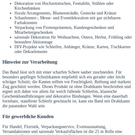
Dekoration von Hochzeitstischen, Festtafeln, Stühlen oder
Kirchenbänken
florale Arrangements, Blumensträuße, Gestecke und Kränze
Schaufenster-, Messe- und Eventdekoration mit gut sichtbaren
Farbakzenten
Verpackung von Firmenpräsenten, Kundengeschenken und
Mitarbeitergeschenken
saisonale Dekoration für Weihnachten, Ostern, Herbst, Frühling oder
besondere Aktionstage
DIY-Projekte wie Schleifen, Anhänger, Kränze, Karten, Tischkarten
oder Dekoelemente
Hinweise zur Verarbeitung
Das Band lässt sich mit einer scharfen Schere sauber zuschneiden. Für
besonders gepflegte Schnittkanten empfiehlt sich ein gerader oder leicht
schräger Schnitt; die Kanten sollten vor Feuchtigkeit, Reibung und starkem
Zug geschützt werden. Dieses Produkt ist ohne Drahtkante beschrieben und
eignet sich daher vor allem für weich fallende Schleifen, klassische
Geschenkbandführungen und dekorative Bindungen. Wenn eine dauerhaft
formbare, standfeste Schleife gewünscht ist, kann ein Band mit Drahtkante
die passendere Wahl sein.
Für gewerbliche Kunden
Für Handel, Floristik, Verpackungsservice, Eventausstattung,
Versandaktionen und saisonale Verkaufsflächen ist die 25 m Rolle eine