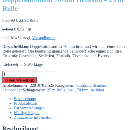
Rolle
Ursprünglicher
Aktueller
€
27,90
€
22,90
/Rolle
Preis
Preis
€
1,12
€
0,92
/
m
war:
ist:
€ 27,90
€ 22,90.
inkl. MwSt.
zzgl.
Versandkosten
Dieses hellblaue Doppelsatinband ist 70 mm breit und wird auf einer 25 m
Rolle geliefert. Die beidseitig glänzende Satinoberfläche eignet sich ideal
für große Geschenke, Schleifen, Floristik, Tischdeko und Events.
Lieferzeit:
3-5 Werktage
Doppelsatinband
70
In den Warenkorb
mm
Artikelnummer:
220107011525
Kategorien:
Satinband Standard
,
Hellblau
Satinbänder
Schlagwörter:
25 m Rolle
,
blau
,
70 mm
,
hellblau
–
25
Beschreibung
m
Produktdetails
Rolle
Farbempfehlungen
Menge
Häufige Fragen
Zusätzliche Information
Beschreibung