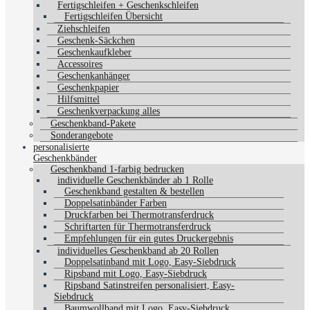
Fertigschleifen + Geschenkschleifen
Fertigschleifen Übersicht
Ziehschleifen
Geschenk-Säckchen
Geschenkaufkleber
Accessoires
Geschenkanhänger
Geschenkpapier
Hilfsmittel
Geschenkverpackung alles
Geschenkband-Pakete
Sonderangebote
personalisierte
Geschenkbänder
Geschenkband 1-farbig bedrucken
individuelle Geschenkbänder ab 1 Rolle
Geschenkband gestalten & bestellen
Doppelsatinbänder Farben
Druckfarben bei Thermotransferdruck
Schriftarten für Thermotransferdruck
Empfehlungen für ein gutes Druckergebnis
individuelles Geschenkband ab 20 Rollen
Doppelsatinband mit Logo, Easy-Siebdruck
Ripsband mit Logo, Easy-Siebdruck
Ripsband Satinstreifen personalisiert, Easy-
Siebdruck
Baumwollband mit Logo, Easy-Siebdruck