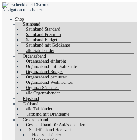
Navigation umschalten
Shop
Satinband
Satinband Standard
Satinband Premium
Satinband Budget
Satinband mit Goldkante
alle Satinbänder
Organzaband
Organzaband einfarbig
Organzaband mit Drahtkante
Organzaband Budget
Organzaband gemustert
Organzaband Weihnachten
Organza-Säckchen
alle Organzabänder
Ripsband
Taftband
alle Taftbänder
Taftband mit Drahtkante
Geschenkband
Geschenkband für Anlässe kaufen
Schleifenband Hochzeit
Hochzeitsbänder