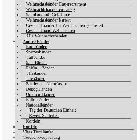
Weihnachtsbänder Dauersortiment
Weihnachtsbänder einfarbig
Satinband mit Goldkante
Weihnachtsbänder kariert
Geschenkbänder für Weihnachten gemustert
Geschenkband Weihnachten
Alle Weihnachtsbänder
Andere Bänder
Karobänder
Spitzenbänder
Tüllbänder
Samtbänder
Raffia – Bänder
Vliesbänder
Jutebänder
Bänder aus Naturfasern
Dekogirlanden
Outdoor-Bänder
Ballonbänder
Nationalbänder
Tag der Deutschen Einheit
Revers Schleifen
Kordeln
Kordeln
Vlies Tischläufer
Geschenkverpackung