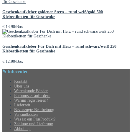
Geschenkaufkleber goldener Stern – rund weiß/gold 500
Klebeetiketten für Geschenke
€
13,90
/Box
Geschenkaufkleber Für Dich mit Herz – rund schwarz/weiß 250
Klebeetiketten für Geschenke
€
12,90
/Box
✎ Infocenter
Kontakt
Über uns
Warenkunde Bänder
Farbmuster anfordern
Warum registrieren?
Lieferzeit
Bevorzugte Bearbeitung
Versandkosten
Was ist ein PlusProdukt?
Zahlung und Lieferung
Abholung