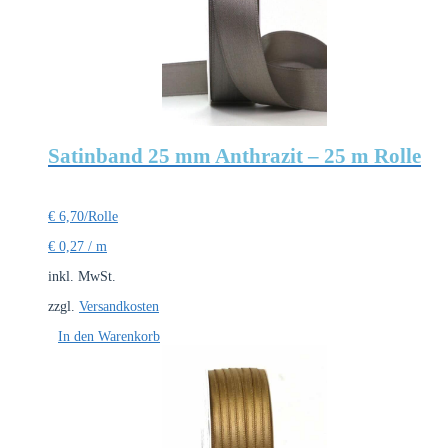
Satinband 25 mm Anthrazit – 25 m Rolle
€
6,70
/Rolle
€
0,27
/
m
inkl. MwSt.
zzgl.
Versandkosten
In den Warenkorb