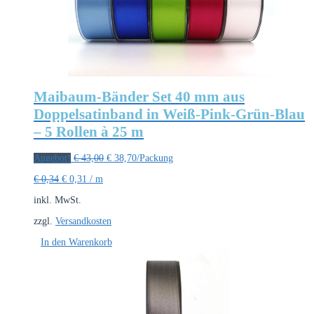
Maibaum-Bänder Set 40 mm aus
Doppelsatinband in Weiß-Pink-Grün-Blau
– 5 Rollen à 25 m
Ursprünglicher
Aktueller
Angebot!
€
43,00
€
38,70
/Packung
Preis
Preis
€
0,34
€
0,31
/
m
war:
ist:
€ 43,00
€ 38,70.
inkl. MwSt.
zzgl.
Versandkosten
In den Warenkorb