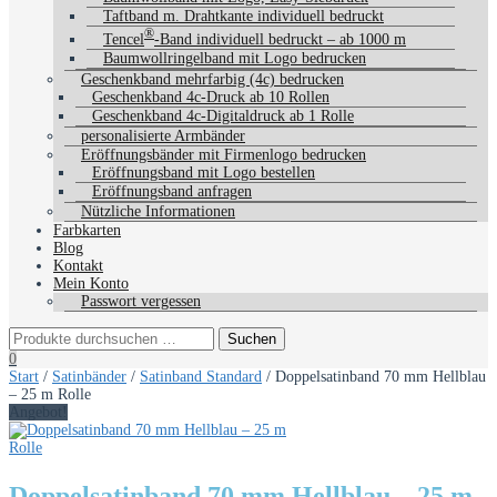
Taftband m. Drahtkante individuell bedruckt
®
Tencel
-Band individuell bedruckt – ab 1000 m
Baumwollringelband mit Logo bedrucken
Geschenkband mehrfarbig (4c) bedrucken
Geschenkband 4c-Druck ab 10 Rollen
Geschenkband 4c-Digitaldruck ab 1 Rolle
personalisierte Armbänder
Eröffnungsbänder mit Firmenlogo bedrucken
Eröffnungsband mit Logo bestellen
Eröffnungsband anfragen
Nützliche Informationen
Farbkarten
Blog
Kontakt
Mein Konto
Passwort vergessen
0
Start
/
Satinbänder
/
Satinband Standard
/ Doppelsatinband 70 mm Hellblau
– 25 m Rolle
Angebot!
Doppelsatinband 70 mm Hellblau – 25 m