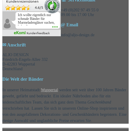
Kundenrezensionen
4.6
/
5
+49 (0)202 97 49 55 0
09.00 bis 17.00 Uhr
Ich wollte eigentlich nur
schmale Bänder für
Marmeladengläser suchen,
@ Email
habe die
Überraschungsbänder
eKomi
Kundenfeedback
mitbestellt und war positiv
info@aljo-design.de
überrascht, schöne
Auswahl!
✉ Anschrift
ALJO DESIGN
Friedrich-Engels-Allee 332
D-42283 Wuppertal
Deutschland
Die Welt der Bänder
In unserer Heimatstadt
Wuppertal
werden seit weit über 100 Jahren Bänder
gewebt, gefärbt und bedruckt. Ein idealer Nährboden also für ein
leidenschaftliches Team, das sich ganz dem Thema
Geschenkband
verschrieben hat. Lassen Sie sich in unserem Online-Shop inspirieren und
von den ausgefallenen Dekorations- und Geschenkbändern begeistern. Eine
riesige Auswahl und unglaubliche Preise erwarten Sie.