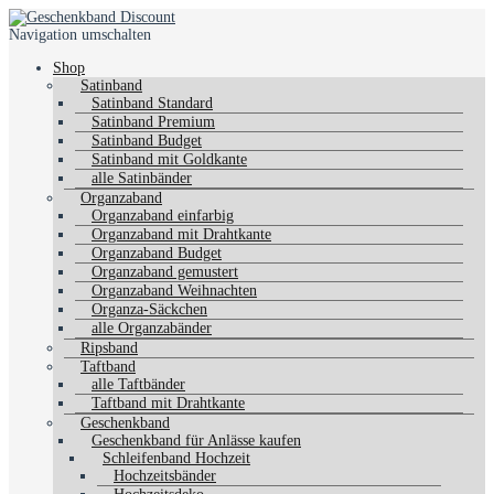
Navigation umschalten
Shop
Satinband
Satinband Standard
Satinband Premium
Satinband Budget
Satinband mit Goldkante
alle Satinbänder
Organzaband
Organzaband einfarbig
Organzaband mit Drahtkante
Organzaband Budget
Organzaband gemustert
Organzaband Weihnachten
Organza-Säckchen
alle Organzabänder
Ripsband
Taftband
alle Taftbänder
Taftband mit Drahtkante
Geschenkband
Geschenkband für Anlässe kaufen
Schleifenband Hochzeit
Hochzeitsbänder