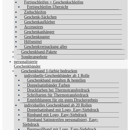
Fertigschleifen + Geschenkschleifen
Fertigschleifen Übersicht
Ziehschleifen
Geschenk-Säckchen
Geschenkaufkleber
Accessoires
Geschenkanhänger
Geschenkpapier
Hilfsmittel
Geschenkverpackung alles
Geschenkband-Pakete
Sonderangebote
personalisierte
Geschenkbänder
Geschenkband 1-farbig bedrucken
individuelle Geschenkbänder ab 1 Rolle
Geschenkband gestalten & bestellen
Doppelsatinbänder Farben
Druckfarben bei Thermotransferdruck
Schriftarten für Thermotransferdruck
Empfehlungen für ein gutes Druckergebnis
individuelles Geschenkband ab 20 Rollen
Doppelsatinband mit Logo, Easy-Siebdruck
Ripsband mit Logo, Easy-Siebdruck
Ripsband Satinstreifen personalisiert, Easy-
Siebdruck
Baumwollband mit Logo, Easy-Siebdruck