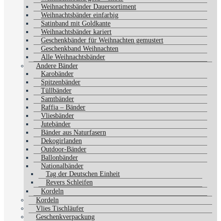
Weihnachtsbänder Dauersortiment
Weihnachtsbänder einfarbig
Satinband mit Goldkante
Weihnachtsbänder kariert
Geschenkbänder für Weihnachten gemustert
Geschenkband Weihnachten
Alle Weihnachtsbänder
Andere Bänder
Karobänder
Spitzenbänder
Tüllbänder
Samtbänder
Raffia – Bänder
Vliesbänder
Jutebänder
Bänder aus Naturfasern
Dekogirlanden
Outdoor-Bänder
Ballonbänder
Nationalbänder
Tag der Deutschen Einheit
Revers Schleifen
Kordeln
Kordeln
Vlies Tischläufer
Geschenkverpackung