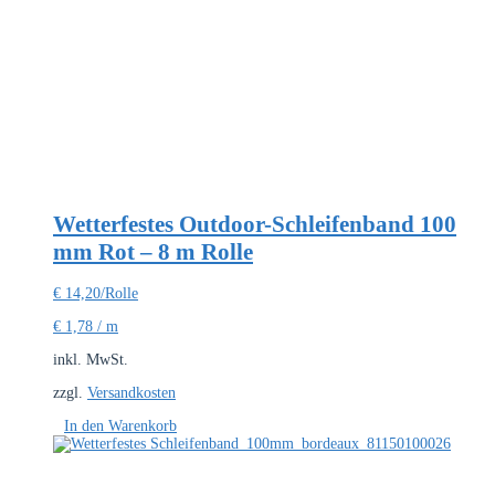
Wetterfestes Outdoor-Schleifenband 100
mm Rot – 8 m Rolle
€
14,20
/Rolle
€
1,78
/
m
inkl. MwSt.
zzgl.
Versandkosten
In den Warenkorb