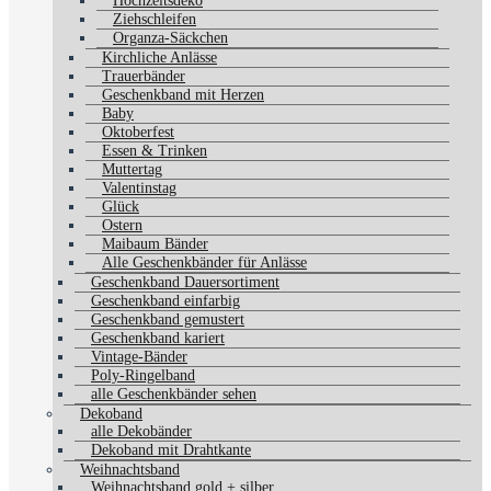
Hochzeitsdeko
Ziehschleifen
Organza-Säckchen
Kirchliche Anlässe
Trauerbänder
Geschenkband mit Herzen
Baby
Oktoberfest
Essen & Trinken
Muttertag
Valentinstag
Glück
Ostern
Maibaum Bänder
Alle Geschenkbänder für Anlässe
Geschenkband Dauersortiment
Geschenkband einfarbig
Geschenkband gemustert
Geschenkband kariert
Vintage-Bänder
Poly-Ringelband
alle Geschenkbänder sehen
Dekoband
alle Dekobänder
Dekoband mit Drahtkante
Weihnachtsband
Weihnachtsband gold + silber