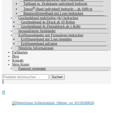
Taftband m. Drahtkante individuell bedruckt
®
Tencel
-Band individuell bedruckt – ab 1000 m
Baumwollringelband mit Logo bedrucken
Geschenkband mehrfarbig (4c) bedrucken
Geschenkband 4c-Druck ab 10 Rollen
Geschenkband 4c-Digitaldruck ab 1 Rolle
personalisierte Armbänder
Eröffnungsbänder mit Firmenlogo bedrucken
Eröffnungsband mit Logo bestellen
Eröffnungsband anfragen
Nützliche Informationen
Farbkarten
Blog
Kontakt
Mein Konto
Passwort vergessen
0
8