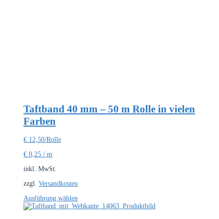
mehrere
Varianten
auf.
Die
Optionen
können
auf
der
Produktseite
gewählt
werden
Taftband 40 mm – 50 m Rolle in vielen
Farben
€
12,50
/Rolle
€
0,25
/
m
inkl. MwSt.
zzgl.
Versandkosten
Dieses
Ausführung wählen
Produkt
weist