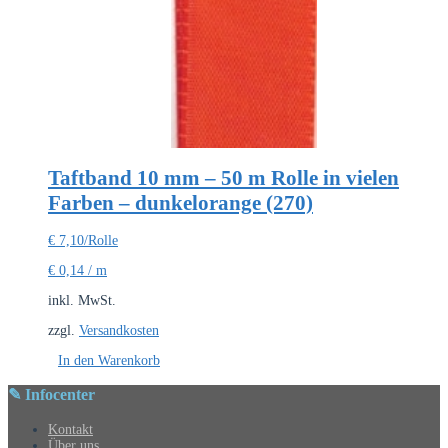
Taftband 10 mm – 50 m Rolle in vielen
Farben – dunkelorange (270)
€
7,10
/Rolle
€
0,14
/
m
inkl. MwSt.
zzgl.
Versandkosten
In den Warenkorb
✎ Infocenter
Kontakt
Über uns