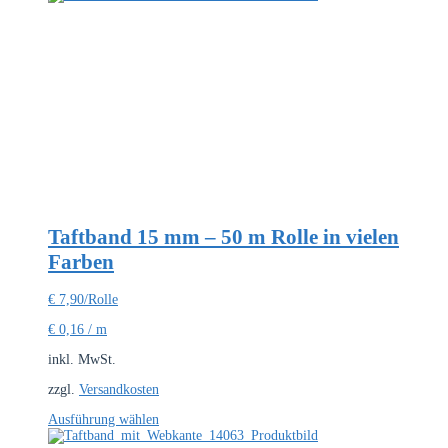
Taftband 15 mm – 50 m Rolle in vielen
Farben
€
7,90
/Rolle
€
0,16
/
m
inkl. MwSt.
zzgl.
Versandkosten
Dieses
Ausführung wählen
Produkt