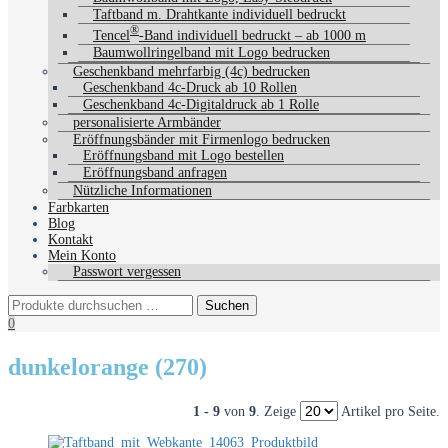
Taftband m. Drahtkante individuell bedruckt
®
Tencel
-Band individuell bedruckt – ab 1000 m
Baumwollringelband mit Logo bedrucken
Geschenkband mehrfarbig (4c) bedrucken
Geschenkband 4c-Druck ab 10 Rollen
Geschenkband 4c-Digitaldruck ab 1 Rolle
personalisierte Armbänder
Eröffnungsbänder mit Firmenlogo bedrucken
Eröffnungsband mit Logo bestellen
Eröffnungsband anfragen
Nützliche Informationen
Farbkarten
Blog
Kontakt
Mein Konto
Passwort vergessen
0
dunkelorange (270)
1 - 9
von
9
. Zeige
Artikel pro Seite.