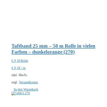
Taftband 25 mm – 50 m Rolle in vielen
Farben – dunkelorange (270)
€
9,10
/Rolle
€
0,18
/
m
inkl. MwSt.
zzgl.
Versandkosten
In den Warenkorb