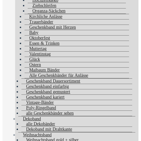
Hochzeitsdeko
Ziehschleifen
Organza-Säckchen
Kirchliche Anlässe
Trauerbänder
Geschenkband mit Herzen
Baby
Oktoberfest
Essen & Trinken
Muttertag
Valentinstag
Glück
Ostern
Maibaum Bänder
Alle Geschenkbänder für Anlässe
Geschenkband Dauersortiment
Geschenkband einfarbig
Geschenkband gemustert
Geschenkband kariert
Vintage-Bänder
Poly-Ringelband
alle Geschenkbänder sehen
Dekoband
alle Dekobänder
Dekoband mit Drahtkante
Weihnachtsband
Weihnachtsband gold + silber