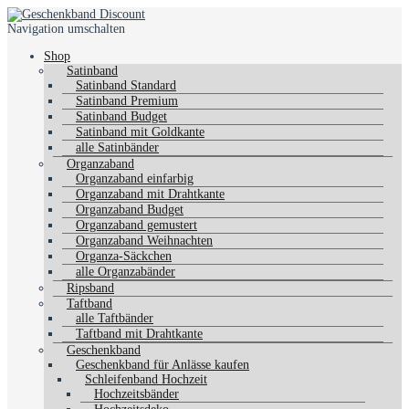
Navigation umschalten
Shop
Satinband
Satinband Standard
Satinband Premium
Satinband Budget
Satinband mit Goldkante
alle Satinbänder
Organzaband
Organzaband einfarbig
Organzaband mit Drahtkante
Organzaband Budget
Organzaband gemustert
Organzaband Weihnachten
Organza-Säckchen
alle Organzabänder
Ripsband
Taftband
alle Taftbänder
Taftband mit Drahtkante
Geschenkband
Geschenkband für Anlässe kaufen
Schleifenband Hochzeit
Hochzeitsbänder