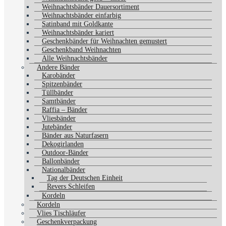
Weihnachtsbänder Dauersortiment
Weihnachtsbänder einfarbig
Satinband mit Goldkante
Weihnachtsbänder kariert
Geschenkbänder für Weihnachten gemustert
Geschenkband Weihnachten
Alle Weihnachtsbänder
Andere Bänder
Karobänder
Spitzenbänder
Tüllbänder
Samtbänder
Raffia – Bänder
Vliesbänder
Jutebänder
Bänder aus Naturfasern
Dekogirlanden
Outdoor-Bänder
Ballonbänder
Nationalbänder
Tag der Deutschen Einheit
Revers Schleifen
Kordeln
Kordeln
Vlies Tischläufer
Geschenkverpackung