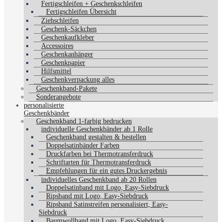
Fertigschleifen + Geschenkschleifen
Fertigschleifen Übersicht
Ziehschleifen
Geschenk-Säckchen
Geschenkaufkleber
Accessoires
Geschenkanhänger
Geschenkpapier
Hilfsmittel
Geschenkverpackung alles
Geschenkband-Pakete
Sonderangebote
personalisierte
Geschenkbänder
Geschenkband 1-farbig bedrucken
individuelle Geschenkbänder ab 1 Rolle
Geschenkband gestalten & bestellen
Doppelsatinbänder Farben
Druckfarben bei Thermotransferdruck
Schriftarten für Thermotransferdruck
Empfehlungen für ein gutes Druckergebnis
individuelles Geschenkband ab 20 Rollen
Doppelsatinband mit Logo, Easy-Siebdruck
Ripsband mit Logo, Easy-Siebdruck
Ripsband Satinstreifen personalisiert, Easy-
Siebdruck
Baumwollband mit Logo, Easy-Siebdruck