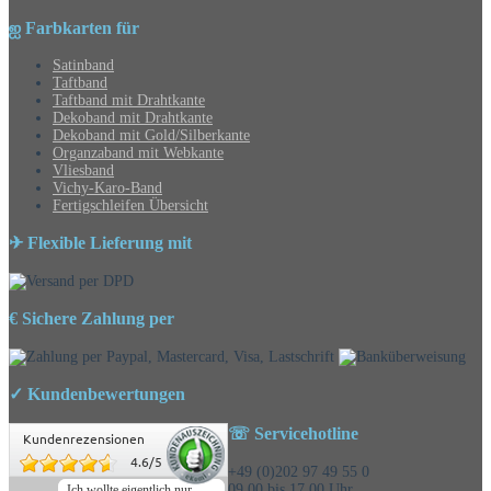
ஐ Farbkarten für
Satinband
Taftband
Taftband mit Drahtkante
Dekoband mit Drahtkante
Dekoband mit Gold/Silberkante
Organzaband mit Webkante
Vliesband
Vichy-Karo-Band
Fertigschleifen Übersicht
✈ Flexible Lieferung mit
€ Sichere Zahlung per
✓ Kundenbewertungen
☏ Servicehotline
Kundenrezensionen
4.6
/
5
+49 (0)202 97 49 55 0
09.00 bis 17.00 Uhr
Ich wollte eigentlich nur