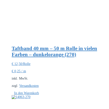
Varianten
auf.
Die
Optionen
können
auf
der
Produktseite
gewählt
werden
Taftband 40 mm – 50 m Rolle in vielen
Farben – dunkelorange (270)
€
12,50
/Rolle
€
0,25
/
m
inkl. MwSt.
zzgl.
Versandkosten
In den Warenkorb