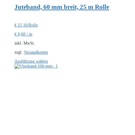
Juteband, 60 mm breit, 25 m Rolle
€
15,10
/Rolle
€
0,60
/
m
inkl. MwSt.
zzgl.
Versandkosten
Dieses
Ausführung wählen
Produkt
weist
mehrere
Varianten
auf.
Die
Optionen
können
auf
der
Produktseite
gewählt
werden