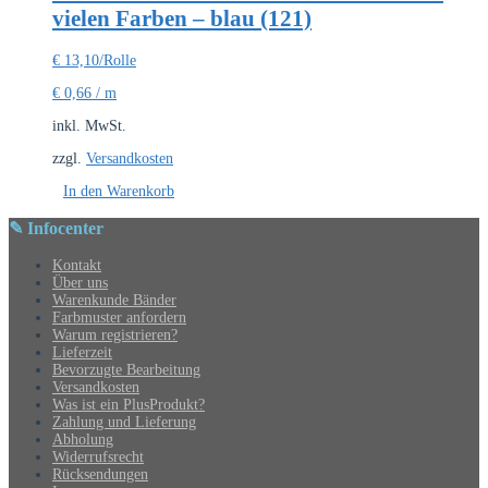
vielen Farben – blau (121)
€
13,10
/Rolle
€
0,66
/
m
inkl. MwSt.
zzgl.
Versandkosten
In den Warenkorb
✎ Infocenter
Kontakt
Über uns
Warenkunde Bänder
Farbmuster anfordern
Warum registrieren?
Lieferzeit
Bevorzugte Bearbeitung
Versandkosten
Was ist ein PlusProdukt?
Zahlung und Lieferung
Abholung
Widerrufsrecht
Rücksendungen