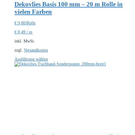
Dekovlies Basis 100 mm – 20 m Rolle in
vielen Farben
€
9,80
/Rolle
€
0,49
/
m
inkl. MwSt.
zzgl.
Versandkosten
Dieses
Ausführung wählen
Produkt
weist
mehrere
Varianten
auf.
Die
Optionen
können
auf
der
Produktseite
gewählt
werden