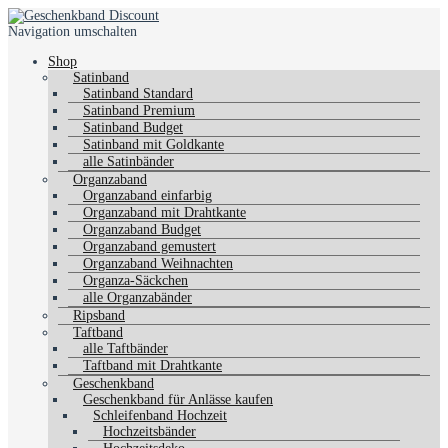
Navigation umschalten
Shop
Satinband
Satinband Standard
Satinband Premium
Satinband Budget
Satinband mit Goldkante
alle Satinbänder
Organzaband
Organzaband einfarbig
Organzaband mit Drahtkante
Organzaband Budget
Organzaband gemustert
Organzaband Weihnachten
Organza-Säckchen
alle Organzabänder
Ripsband
Taftband
alle Taftbänder
Taftband mit Drahtkante
Geschenkband
Geschenkband für Anlässe kaufen
Schleifenband Hochzeit
Hochzeitsbänder