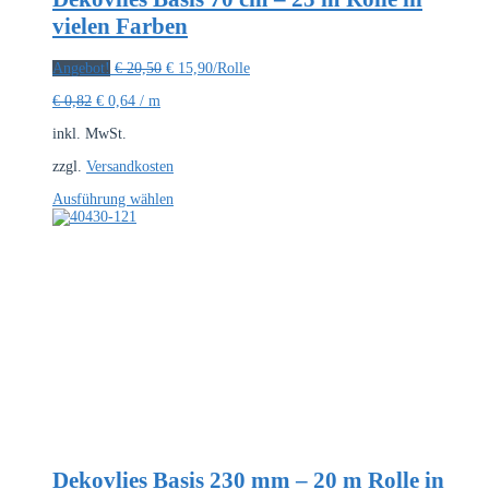
vielen Farben
Ursprünglicher
Aktueller
Angebot!
€
20,50
€
15,90
/Rolle
Preis
Preis
Ursprünglicher
Aktueller
€
0,82
€
0,64
/
m
war:
ist:
Preis
Preis
€ 20,50
€ 15,90.
inkl. MwSt.
war:
ist:
€ 0,82
€ 0,64.
zzgl.
Versandkosten
Dieses
Ausführung wählen
Produkt
weist
mehrere
Varianten
auf.
Die
Optionen
können
auf
der
Produktseite
gewählt
werden
Dekovlies Basis 230 mm – 20 m Rolle in