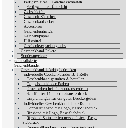
Fertigschleifen + Geschenkschleifen
Fertigschleifen Übersicht
Ziehschleifen
Geschenk-Säckchen
Geschenkaufkleber
Accessoires
Geschenkanhänger
Geschenkpapier
Hilfsmittel
Geschenkverpackung alles
Geschenkband-Pakete
Sonderangebote
personalisierte
Geschenkbänder
Geschenkband 1-farbig bedrucken
individuelle Geschenkbänder ab 1 Rolle
Geschenkband gestalten & bestellen
Doppelsatinbänder Farben
Druckfarben bei Thermotransferdruck
Schriftarten für Thermotransferdruck
Empfehlungen für ein gutes Druckergebnis
individuelles Geschenkband ab 20 Rollen
Doppelsatinband mit Logo, Easy-Siebdruck
Ripsband mit Logo, Easy-Siebdruck
Ripsband Satinstreifen personalisiert, Easy-
Siebdruck
Baumwollband mit Logo, Easy-Siebdruck