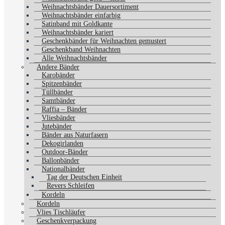
Weihnachtsbänder Dauersortiment
Weihnachtsbänder einfarbig
Satinband mit Goldkante
Weihnachtsbänder kariert
Geschenkbänder für Weihnachten gemustert
Geschenkband Weihnachten
Alle Weihnachtsbänder
Andere Bänder
Karobänder
Spitzenbänder
Tüllbänder
Samtbänder
Raffia – Bänder
Vliesbänder
Jutebänder
Bänder aus Naturfasern
Dekogirlanden
Outdoor-Bänder
Ballonbänder
Nationalbänder
Tag der Deutschen Einheit
Revers Schleifen
Kordeln
Kordeln
Vlies Tischläufer
Geschenkverpackung