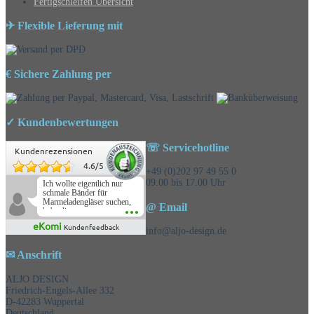
Fertigschleifen Übersicht
✈ Flexible Lieferung mit
€ Sichere Zahlung per
✓ Kundenbewertungen
☏ Servicehotline
Kundenrezensionen
4.6
/
5
+49 (0)202 97 49 55 0
09.00 bis 17.00 Uhr
Ich wollte eigentlich nur
schmale Bänder für
Marmeladengläser suchen,
@ Email
habe die
Überraschungsbänder
eKomi
Kundenfeedback
mitbestellt und war positiv
info@aljo-design.de
überrascht, schöne
Auswahl!
✉ Anschrift
ALJO DESIGN
Friedrich-Engels-Allee 332
D-42283 Wuppertal
Deutschland