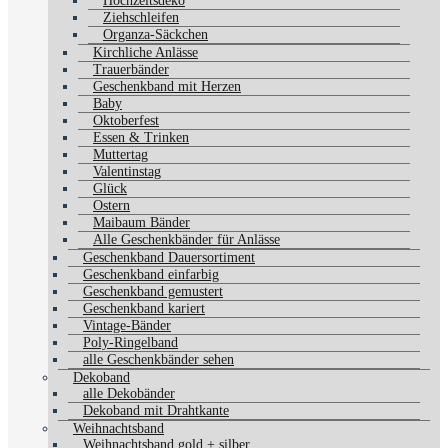
Hochzeitsdeko
Ziehschleifen
Organza-Säckchen
Kirchliche Anlässe
Trauerbänder
Geschenkband mit Herzen
Baby
Oktoberfest
Essen & Trinken
Muttertag
Valentinstag
Glück
Ostern
Maibaum Bänder
Alle Geschenkbänder für Anlässe
Geschenkband Dauersortiment
Geschenkband einfarbig
Geschenkband gemustert
Geschenkband kariert
Vintage-Bänder
Poly-Ringelband
alle Geschenkbänder sehen
Dekoband
alle Dekobänder
Dekoband mit Drahtkante
Weihnachtsband
Weihnachtsband gold + silber