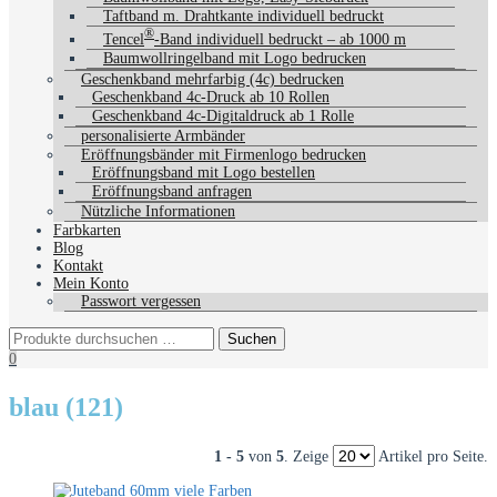
Taftband m. Drahtkante individuell bedruckt
®
Tencel
-Band individuell bedruckt – ab 1000 m
Baumwollringelband mit Logo bedrucken
Geschenkband mehrfarbig (4c) bedrucken
Geschenkband 4c-Druck ab 10 Rollen
Geschenkband 4c-Digitaldruck ab 1 Rolle
personalisierte Armbänder
Eröffnungsbänder mit Firmenlogo bedrucken
Eröffnungsband mit Logo bestellen
Eröffnungsband anfragen
Nützliche Informationen
Farbkarten
Blog
Kontakt
Mein Konto
Passwort vergessen
0
blau (121)
1 - 5
von
5
. Zeige
Artikel pro Seite.