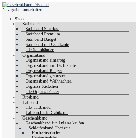
Navigation umschalten
Shop
Satinband
Satinband Standard
Satinband Premium
Satinband Budget
Satinband mit Goldkante
alle Satinbänder
Organzaband
Organzaband einfarbig
Organzaband mit Drahtkante
Organzaband Budget
Organzaband gemustert
Organzaband Weihnachten
Organza-Säckchen
alle Organzabänder
Ripsband
Taftband
alle Taftbänder
Taftband mit Drahtkante
Geschenkband
Geschenkband für Anlässe kaufen
Schleifenband Hochzeit
Hochzeitsbänder