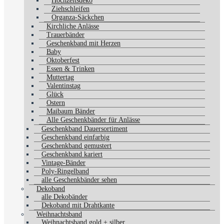
Hochzeitsdeko
Ziehschleifen
Organza-Säckchen
Kirchliche Anlässe
Trauerbänder
Geschenkband mit Herzen
Baby
Oktoberfest
Essen & Trinken
Muttertag
Valentinstag
Glück
Ostern
Maibaum Bänder
Alle Geschenkbänder für Anlässe
Geschenkband Dauersortiment
Geschenkband einfarbig
Geschenkband gemustert
Geschenkband kariert
Vintage-Bänder
Poly-Ringelband
alle Geschenkbänder sehen
Dekoband
alle Dekobänder
Dekoband mit Drahtkante
Weihnachtsband
Weihnachtsband gold + silber