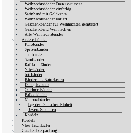
Weihnachtsbänder Dauersortiment
Weihnachtsbänder einfarbig
Satinband mit Goldkante
Weihnachtsbänder kariert
Geschenkbänder für Weihnachten gemustert
Geschenkband Weihnachten
Alle Weihnachtsbänder
Andere Bänder
Karobänder
Spitzenbänder
Tüllbänder
Samtbänder
Raffia – Bänder
Vliesbänder
Jutebänder
Bänder aus Naturfasern
Dekogirlanden
Outdoor-Bänder
Ballonbänder
Nationalbänder
Tag der Deutschen Einheit
Revers Schleifen
Kordeln
Kordeln
Vlies Tischläufer
Geschenkverpackung