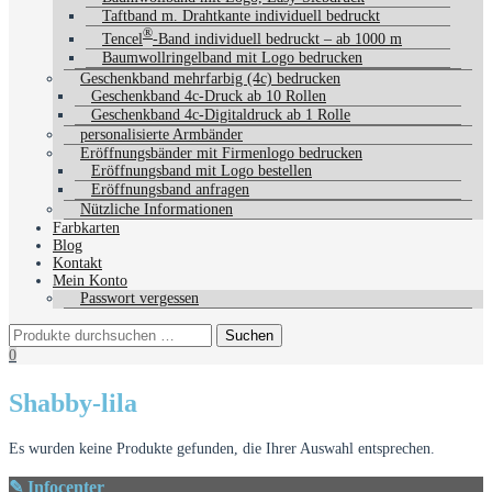
Taftband m. Drahtkante individuell bedruckt
®
Tencel
-Band individuell bedruckt – ab 1000 m
Baumwollringelband mit Logo bedrucken
Geschenkband mehrfarbig (4c) bedrucken
Geschenkband 4c-Druck ab 10 Rollen
Geschenkband 4c-Digitaldruck ab 1 Rolle
personalisierte Armbänder
Eröffnungsbänder mit Firmenlogo bedrucken
Eröffnungsband mit Logo bestellen
Eröffnungsband anfragen
Nützliche Informationen
Farbkarten
Blog
Kontakt
Mein Konto
Passwort vergessen
0
Shabby-lila
Es wurden keine Produkte gefunden, die Ihrer Auswahl entsprechen.
✎ Infocenter