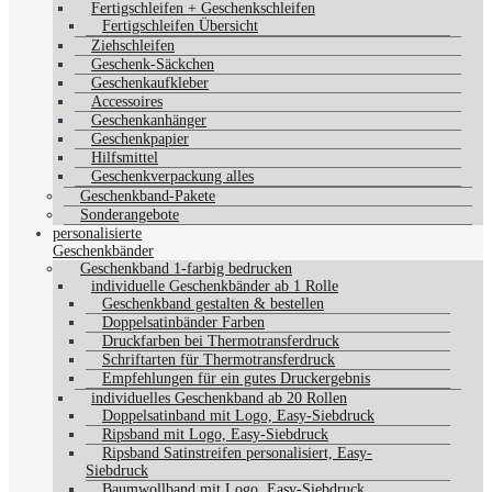
Fertigschleifen + Geschenkschleifen
Fertigschleifen Übersicht
Ziehschleifen
Geschenk-Säckchen
Geschenkaufkleber
Accessoires
Geschenkanhänger
Geschenkpapier
Hilfsmittel
Geschenkverpackung alles
Geschenkband-Pakete
Sonderangebote
personalisierte
Geschenkbänder
Geschenkband 1-farbig bedrucken
individuelle Geschenkbänder ab 1 Rolle
Geschenkband gestalten & bestellen
Doppelsatinbänder Farben
Druckfarben bei Thermotransferdruck
Schriftarten für Thermotransferdruck
Empfehlungen für ein gutes Druckergebnis
individuelles Geschenkband ab 20 Rollen
Doppelsatinband mit Logo, Easy-Siebdruck
Ripsband mit Logo, Easy-Siebdruck
Ripsband Satinstreifen personalisiert, Easy-
Siebdruck
Baumwollband mit Logo, Easy-Siebdruck