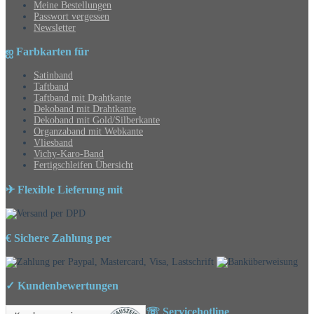
Meine Bestellungen
Passwort vergessen
Newsletter
ஐ Farbkarten für
Satinband
Taftband
Taftband mit Drahtkante
Dekoband mit Drahtkante
Dekoband mit Gold/Silberkante
Organzaband mit Webkante
Vliesband
Vichy-Karo-Band
Fertigschleifen Übersicht
✈ Flexible Lieferung mit
€ Sichere Zahlung per
✓ Kundenbewertungen
☏ Servicehotline