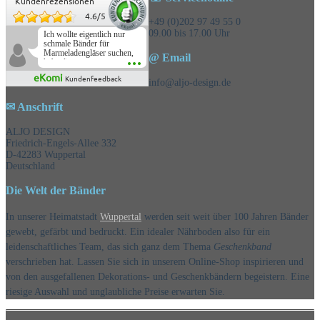
Kundenrezensionen
4.6
/
5
+49 (0)202 97 49 55 0
09.00 bis 17.00 Uhr
Ich wollte eigentlich nur
schmale Bänder für
Marmeladengläser suchen,
@ Email
habe die
Überraschungsbänder
eKomi
Kundenfeedback
mitbestellt und war positiv
info@aljo-design.de
überrascht, schöne
Auswahl!
✉ Anschrift
ALJO DESIGN
Friedrich-Engels-Allee 332
D-42283 Wuppertal
Deutschland
Die Welt der Bänder
In unserer Heimatstadt
Wuppertal
werden seit weit über 100 Jahren Bänder
gewebt, gefärbt und bedruckt. Ein idealer Nährboden also für ein
leidenschaftliches Team, das sich ganz dem Thema
Geschenkband
verschrieben hat. Lassen Sie sich in unserem Online-Shop inspirieren und
von den ausgefallenen Dekorations- und Geschenkbändern begeistern. Eine
riesige Auswahl und unglaubliche Preise erwarten Sie.