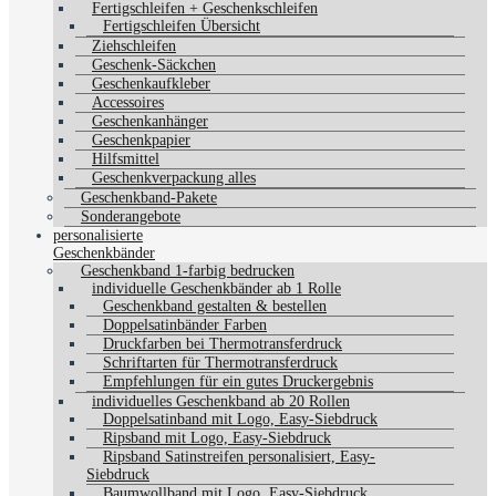
Fertigschleifen + Geschenkschleifen
Fertigschleifen Übersicht
Ziehschleifen
Geschenk-Säckchen
Geschenkaufkleber
Accessoires
Geschenkanhänger
Geschenkpapier
Hilfsmittel
Geschenkverpackung alles
Geschenkband-Pakete
Sonderangebote
personalisierte
Geschenkbänder
Geschenkband 1-farbig bedrucken
individuelle Geschenkbänder ab 1 Rolle
Geschenkband gestalten & bestellen
Doppelsatinbänder Farben
Druckfarben bei Thermotransferdruck
Schriftarten für Thermotransferdruck
Empfehlungen für ein gutes Druckergebnis
individuelles Geschenkband ab 20 Rollen
Doppelsatinband mit Logo, Easy-Siebdruck
Ripsband mit Logo, Easy-Siebdruck
Ripsband Satinstreifen personalisiert, Easy-
Siebdruck
Baumwollband mit Logo, Easy-Siebdruck