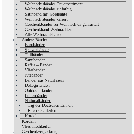
Weihnachtsbänder Dauersortiment
Weihnachtsbänder einfarbig
Satinband mit Goldkante
Weihnachtsbänder kariert
Geschenkbänder für Weihnachten gemustert
Geschenkband Weihnachten
Alle Weihnachtsbänder
Andere Bänder
Karobänder
Spitzenbänder
Tüllbänder
Samtbänder
Raffia – Bänder
Vliesbänder
Jutebänder
Bänder aus Naturfasern
Dekogirlanden
Outdoor-Bänder
Ballonbänder
Nationalbänder
Tag der Deutschen Einheit
Revers Schleifen
Kordeln
Kordeln
Vlies Tischläufer
Geschenkverpackung