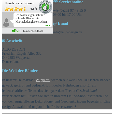
☏ Servicehotline
Kundenrezensionen
4.6
/
5
+49 (0)202 97 49 55 0
09.00 bis 17.00 Uhr
Ich wollte eigentlich nur
schmale Bänder für
Marmeladengläser suchen,
@ Email
habe die
Überraschungsbänder
eKomi
Kundenfeedback
mitbestellt und war positiv
info@aljo-design.de
überrascht, schöne
Auswahl!
✉ Anschrift
ALJO DESIGN
Friedrich-Engels-Allee 332
D-42283 Wuppertal
Deutschland
Die Welt der Bänder
In unserer Heimatstadt
Wuppertal
werden seit weit über 100 Jahren Bänder
gewebt, gefärbt und bedruckt. Ein idealer Nährboden also für ein
leidenschaftliches Team, das sich ganz dem Thema
Geschenkband
verschrieben hat. Lassen Sie sich in unserem Online-Shop inspirieren und
von den ausgefallenen Dekorations- und Geschenkbändern begeistern. Eine
riesige Auswahl und unglaubliche Preise erwarten Sie.