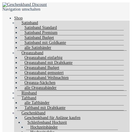
Navigation umschalten
Shop
Satinband
Satinband Standard
Satinband Premium
Satinband Budget
Satinband mit Goldkante
alle Satinbänder
Organzaband
Organzaband einfarbig
Organzaband mit Drahtkante
Organzaband Budget
Organzaband gemustert
Organzaband Weihnachten
Organza-Säckchen
alle Organzabänder
Ripsband
Taftband
alle Taftbänder
Taftband mit Drahtkante
Geschenkband
Geschenkband für Anlässe kaufen
Schleifenband Hochzeit
Hochzeitsbänder