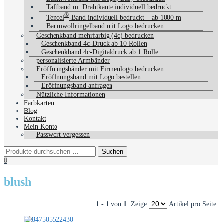
Taftband m. Drahtkante individuell bedruckt
®
Tencel
-Band individuell bedruckt – ab 1000 m
Baumwollringelband mit Logo bedrucken
Geschenkband mehrfarbig (4c) bedrucken
Geschenkband 4c-Druck ab 10 Rollen
Geschenkband 4c-Digitaldruck ab 1 Rolle
personalisierte Armbänder
Eröffnungsbänder mit Firmenlogo bedrucken
Eröffnungsband mit Logo bestellen
Eröffnungsband anfragen
Nützliche Informationen
Farbkarten
Blog
Kontakt
Mein Konto
Passwort vergessen
0
blush
1 - 1
von
1
. Zeige
Artikel pro Seite.