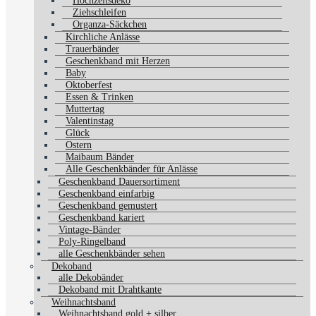
Hochzeitsdeko
Ziehschleifen
Organza-Säckchen
Kirchliche Anlässe
Trauerbänder
Geschenkband mit Herzen
Baby
Oktoberfest
Essen & Trinken
Muttertag
Valentinstag
Glück
Ostern
Maibaum Bänder
Alle Geschenkbänder für Anlässe
Geschenkband Dauersortiment
Geschenkband einfarbig
Geschenkband gemustert
Geschenkband kariert
Vintage-Bänder
Poly-Ringelband
alle Geschenkbänder sehen
Dekoband
alle Dekobänder
Dekoband mit Drahtkante
Weihnachtsband
Weihnachtsband gold + silber