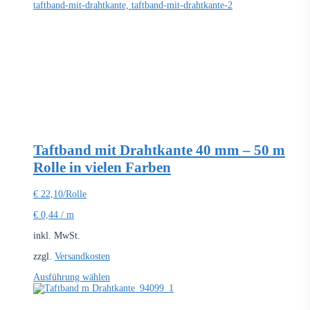
Taftband mit Drahtkante 40 mm – 50 m
Rolle in vielen Farben
€
22,10
/Rolle
€
0,44
/
m
inkl. MwSt.
zzgl.
Versandkosten
Dieses
Ausführung wählen
Produkt
weist
mehrere