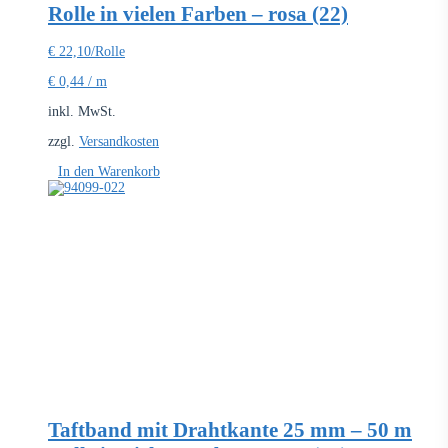
Rolle in vielen Farben – rosa (22)
€
22,10
/Rolle
€
0,44
/
m
inkl. MwSt.
zzgl.
Versandkosten
In den Warenkorb
Taftband mit Drahtkante 25 mm – 50 m