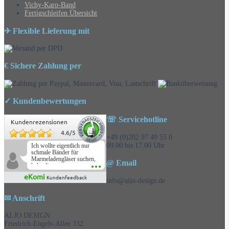
Vichy-Karo-Band
Fertigschleifen Übersicht
✈ Flexible Lieferung mit
€ Sichere Zahlung per
✓ Kundenbewertungen
☏ Servicehotline
Kundenrezensionen
4.6
/
5
+49 (0)202 97 49 55 0
09.00 bis 17.00 Uhr
Ich wollte eigentlich nur
schmale Bänder für
Marmeladengläser suchen,
@ Email
habe die
Überraschungsbänder
eKomi
Kundenfeedback
mitbestellt und war positiv
info@aljo-design.de
überrascht, schöne
Auswahl!
✉ Anschrift
ALJO DESIGN
Friedrich-Engels-Allee 332