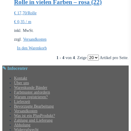
Rolle in vielen Farben – rosa (22)
€
17,70
/Rolle
€
0,35
/
m
inkl. MwSt.
zzgl.
Versandkosten
In den Warenkorb
1 - 4
von
4
. Zeige
Artikel pro Seite.
✎ Infocenter
Kontakt
Über uns
Warenkunde Bänder
Farbmuster anfordern
Warum registrieren?
Lieferzeit
Bevorzugte Bearbeitung
Versandkosten
Was ist ein PlusProdukt?
Zahlung und Lieferung
Abholung
Widerrufsrecht